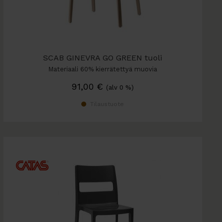
SCAB GINEVRA GO GREEN tuoli
Materiaali 60% kierrätettyä muovia
91,00
€
(alv 0 %)
Tilaustuote