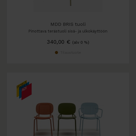
MDD BRIS tuoli
Pinottava terästuoli sisä- ja ulkokäyttöön
340,00
€
(alv 0 %)
Tilaustuote