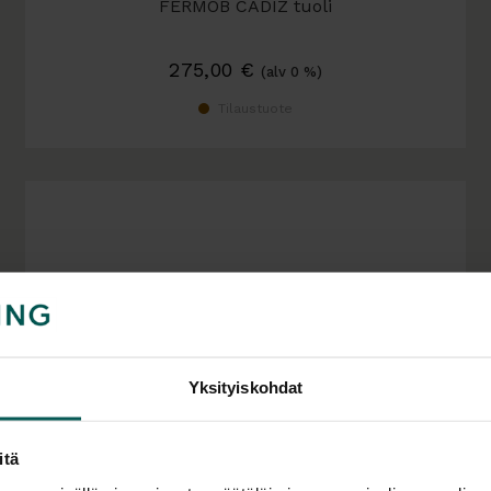
FERMOB CADIZ tuoli
275,00
€
(alv 0 %)
Tilaustuote
Yksityiskohdat
itä