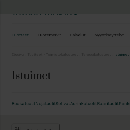
Tuotteet
Tuotemerkit
Palvelut
Myyntinäyttelyt
Etusivu
Tuotteet
Toimistokalusteet
Terassikalusteet
Istuimet
Istuimet
Ruokatuolit
Nojatuolit
Sohvat
Aurinkotuolit
Baarituolit
Penki