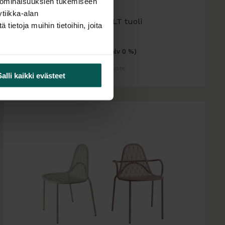
 ominaisuuksien tukemiseen
tiikka-alan
PEDRALI VOLT tuoli
ietoja muihin tietoihin, joita
80,00
€
(alv 0 %)
Tilaustuote
Salli kaikki evästeet