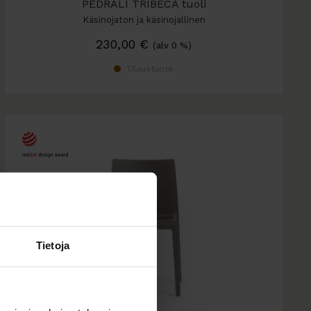
PEDRALI TRIBECA tuoli
Käsinojaton ja käsinojallinen
230,00
€
(alv 0 %)
Tilaustuote
Tietoja