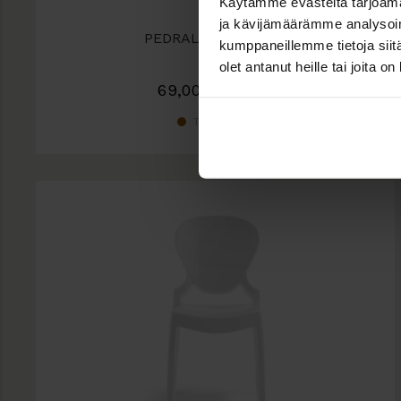
Käytämme evästeitä tarjoama
ja kävijämäärämme analysoim
PEDRALI SNOW tuoli
kumppaneillemme tietoja siitä
olet antanut heille tai joita o
69,00
€
(alv 0 %)
Tilaustuote