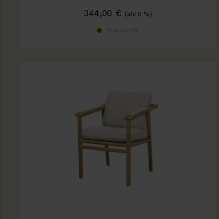
344,00
€
(alv 0 %)
Tilaustuote