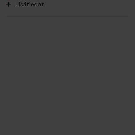
Lisätiedot
joten ne sopivat hyvin vaikkapa ravintolan
terassille taikka toimiston parvekkeelle.
Tuoleja voidaan kasata päällekkäin 4 kappaletta.