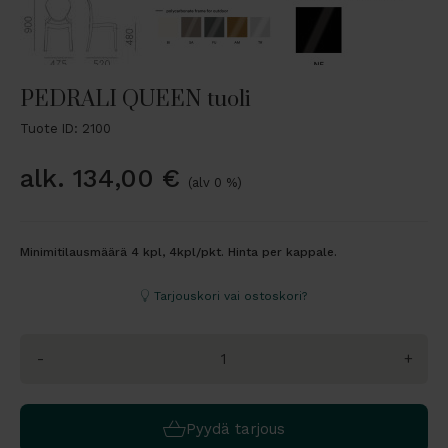
PEDRALI QUEEN tuoli
Tuote ID: 2100
alk.
134,00
€
(alv 0 %)
Minimitilausmäärä 4 kpl, 4kpl/pkt. Hinta per kappale.
Tarjouskori vai ostoskori?
-
+
Pyydä tarjous