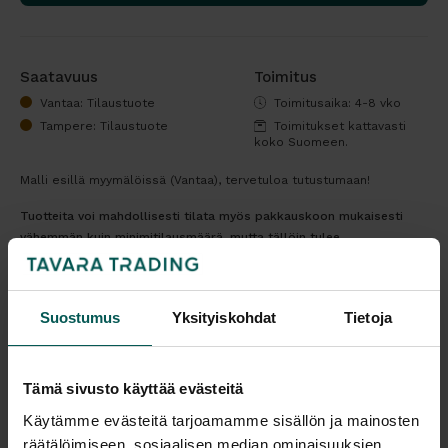
Saatavuus
Toimitus
Vantaa: Tilaustuote
Toimitusaika: 4-8 vko
Tampere: Tilaustuote
Toimitukset kattavasti
koko Suomeen.
Malli esillä myymälöissä (Vantaa), tervetuloa tutustumaan!
Tuotteita voi mahdollisesti tilata myös pakkauskoon mukaisesti
vähemmän kuin minimitilausmäärä, mutta tällöin tulee
maksettavaksi pientoimituslisä. Kysy lisää!
Minimimäärään voit yhdistää saman valmistajan nettisivuillamme
olevia tuotteita tai muita valmistajan valikoimassa olevia tuotteita.
Suostumus
Yksityiskohdat
Tietoja
Muut tuotteet löydät kirjoittamalla "Mitä etsit"-kohtaan valmistajan
nimen ja koko valikoiman valmistajan omilta nettisivuilta.
Tämä sivusto käyttää evästeitä
Tulosta tuotekortti
Käytämme evästeitä tarjoamamme sisällön ja mainosten
räätälöimiseen, sosiaalisen median ominaisuuksien