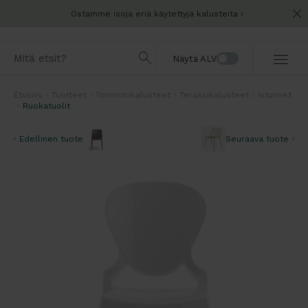
Ostamme isoja eriä käytettyjä kalusteita
Näytä ALV
Etusivu
Tuotteet
Toimistokalusteet
Terassikalusteet
Istuimet
Ruokatuolit
Edellinen tuote
Seuraava tuote