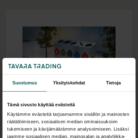
Suostumus
Yksityiskohdat
Tietoja
Tämä sivusto käyttää evästeitä
NATUREN TRI MULTI kierrätysasema
Käytämme evästeitä tarjoamamme sisällön ja mainosten
Kokoon taitettava modulaarinen kierrätysasema
räätälöimiseen, sosiaalisen median ominaisuuksien
1098,00
€
(alv 0 %)
tukemiseen ja kävijämäärämme analysoimiseen. Lisäksi
jaamme sosiaalisen median, mainosalan ja analytiikka-