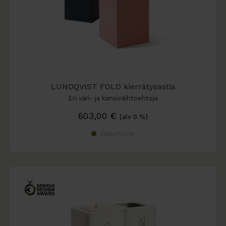
LUNDQVIST FOLD kierrätysastia
Eri väri- ja kansivaihtoehtoja
603,00
€
(alv 0 %)
Tilaustuote