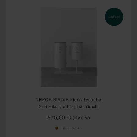
TRECE BIRDIE kierrätysastia
2 eri kokoa, lattia- ja seinämalli
875,00
€
(alv 0 %)
Tilaustuote