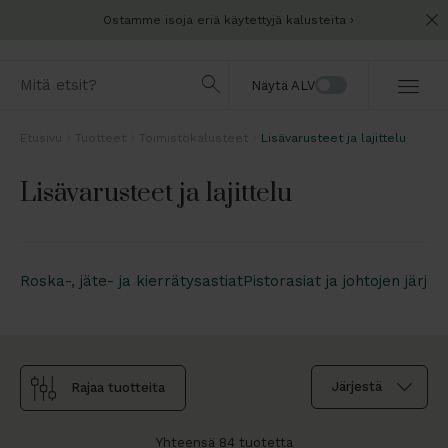
Ostamme isoja eriä käytettyjä kalusteita
Näytä ALV
Etusivu
Tuotteet
Toimistokalusteet
Lisävarusteet ja lajittelu
Lisävarusteet ja lajittelu
Roska-, jäte- ja kierrätysastiat
Pistorasiat ja johtojen järjes
Rajaa tuotteita
Yhteensä 84 tuotetta