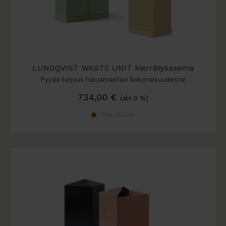
LUNDQVIST WASTE UNIT kierrätysasema
Pyydä tarjous haluamastasi kokonaisuudesta!
734,00
€
(alv 0 %)
Tilaustuote