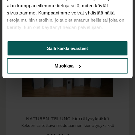
Tilaustuote
alan kumppaneillemme tietoja siitä, miten käytät
sivustoamme. Kumppanimme voivat yhdistää näitä
tietoja muihin tietoihin, joita olet antanut heille tai joita on
kerätty, kun olet käyttänyt heidän palvelujaan.
Salli kaikki evästeet
Muokkaa
NATUREN TRI UNO kierrätysyksikkö
Kokoon taitettava modulaarinen kierrätysyksikkö