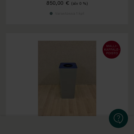
850,00
€
(alv 0 %)
Varastossa 1 kpl
Käytetty
Caimi Centolitri roska-astia