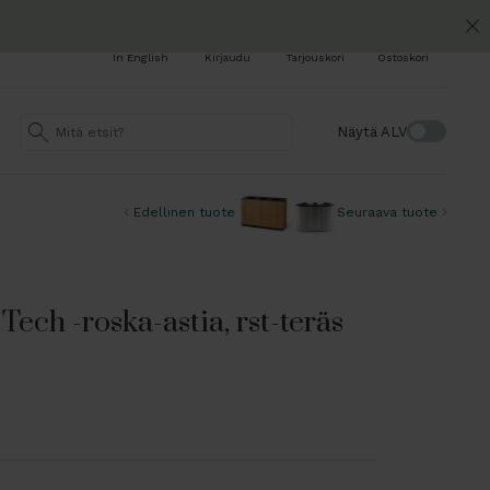
In English
Kirjaudu
Tarjouskori
Ostoskori
Näytä ALV
Edellinen tuote
Seuraava tuote
ech -roska-astia, rst-teräs