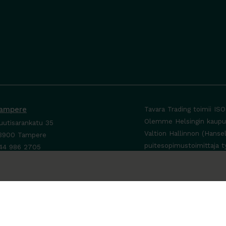
ampere
Tavara Trading toimii IS
Olemme Helsingin kaupung
uutisarankatu 35
Valtion Hallinnon (Hanse
3900 Tampere
puitesopimustoimittaja t
44 986 2705
ta yhteyttä ›
a-To 8-16
e sopimuksen mukaan
a-Su suljettu