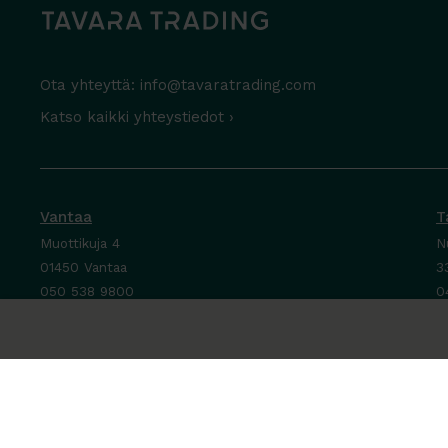
Ota yhteyttä:
info@tavaratrading.com
Katso kaikki yhteystiedot ›
Vantaa
T
Muottikuja 4
N
01450 Vantaa
3
050 538 9800
0
Ota yhteyttä ›
O
Ma-Pe 8-16
M
La-Su suljettu
P
L