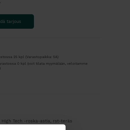
?
dä tarjous
astossa 25 kpl (Varastopaikka: 5A)
rastossa 0 kpl (voit tilata myymälään, veloitamme
)
High Tech -roska-astia, rst-teräs