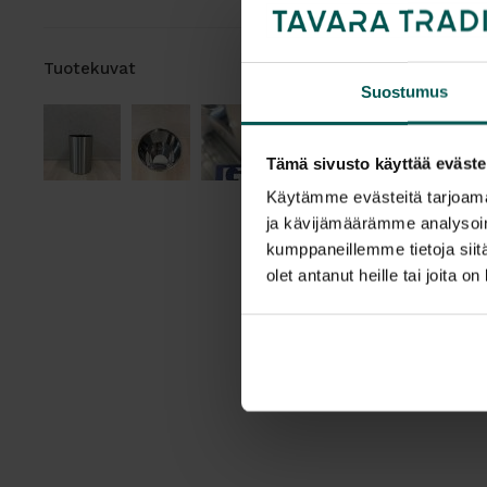
Tuotekuvat
Suostumus
Tämä sivusto käyttää eväste
Käytämme evästeitä tarjoama
ja kävijämäärämme analysoim
kumppaneillemme tietoja siitä
olet antanut heille tai joita o