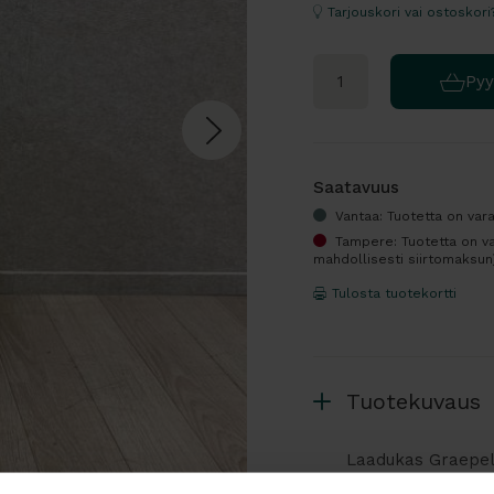
Tarjouskori vai ostoskori
Pyy
Saatavuus
Vantaa: Tuotetta on var
Tampere: Tuotetta on va
mahdollisesti siirtomaksun
Tulosta tuotekortti
Tuotekuvaus
Laadukas Graepel 