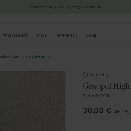
Ostamme isoja eriä käytettyjä kalusteita
Yhteystiedot
Yritys
Referenssit
Blogi
oska-, jäte- ja kierrätysastiat
Käytetty
Graepel High T
Tuote ID: 7900
30,00
€
(alv 0 %)