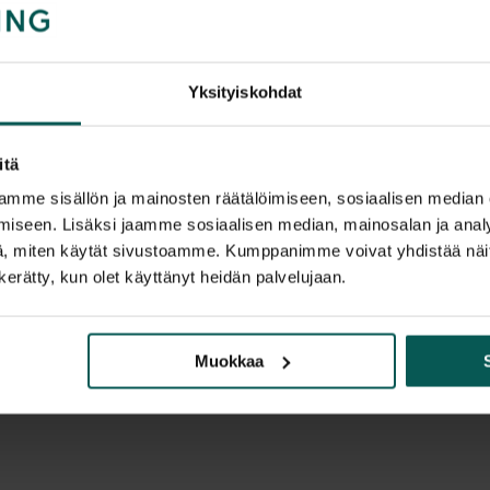
Tyylikäs ja kestä
erinomaisesti toimis
Tiedot:
Yksityiskohdat
• Valmistaja: Grae
• Materiaali: ruos
itä
• Halkaisija: Ø 25
mme sisällön ja mainosten räätälöimiseen, sosiaalisen median
• Korkeus: 38 cm
iseen. Lisäksi jaamme sosiaalisen median, mainosalan ja analy
• Erittäin siisti j
, miten käytät sivustoamme. Kumppanimme voivat yhdistää näitä t
n kerätty, kun olet käyttänyt heidän palvelujaan.
Ajaton ja moderni
Muokkaa