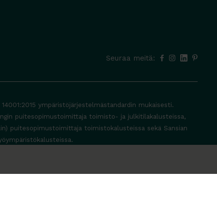
Seuraa meitä:
O 14001:2015 ympäristöjärjestelmästandardin mukaisesti.
in puitesopimustoimittaja toimisto- ja julkitilakalusteissa,
lin) puitesopimustoimittaja toimistokalusteissa sekä Sansian
yöympäristökalusteissa.