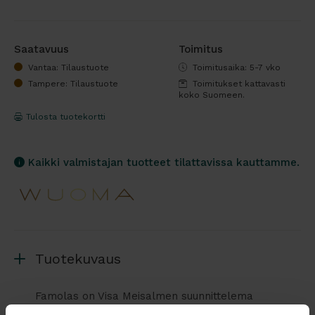
Saatavuus
Toimitus
Vantaa: Tilaustuote
Toimitusaika: 5-7 vko
Tampere: Tilaustuote
Toimitukset kattavasti
koko Suomeen.
Tulosta tuotekortti
Kaikki valmistajan tuotteet tilattavissa kauttamme.
Tuotekuvaus
Famolas on Visa Meisalmen suunnittelema
lajitteluastiasarja, joka on kehitetty toimistoihin,