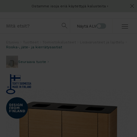
Ostamme isoja eriä käytettyjä kalusteita
Näytä ALV
Etusivu
Tuotteet
Toimistokalusteet
Lisävarusteet ja lajittelu
Roska-, jäte- ja kierrätysastiat
Seuraava tuote