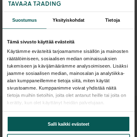
oppilaitoksiin, aulatiloihin sekä muihin julkisiin
ympäristöihin. Sarja on saatavana yksi-, kaksi- ja
Suostumus
Yksityiskohdat
Tietoja
kolmeosaisena versiona, joten ratkaisu voidaan
mitoittaa kohteen lajittelutarpeiden mukaan.
Selkeälinjainen muotoilu, helppo huollettavuus ja
Tämä sivusto käyttää evästeitä
Suunnittelija
kotimainen valmistus tekevät Famolaksesta
Käytämme evästeitä tarjoamamme sisällön ja mainosten
soveltuvan vaativaan ammattikäyttöön.
räätälöimiseen, sosiaalisen median ominaisuuksien
tukemiseen ja kävijämäärämme analysoimiseen. Lisäksi
Lisätiedot
Materiaalit ja rakenne
jaamme sosiaalisen median, mainosalan ja analytiikka-
alan kumppaneillemme tietoja siitä, miten käytät
Famolas on valmistettu ristiin laminoiduista,
sivustoamme. Kumppanimme voivat yhdistää näitä
taivutetuista ja erikoislakatuista aidoista
tietoja muihin tietoihin, joita olet antanut heille tai joita on
puuviiluista. Tuotteissa käytetään FSC-sertifioitua
kerätty, kun olet käyttänyt heidän palvelujaan.
puuta ja metalliosat valmistetaan
Samankaltaisia tuotteita
kierrätysmetallista. Rakenteessa on huomioitu
Salli kaikki evästeet
julkisten tilojen käyttövaatimukset, hygienia sekä
pitkä käyttöikä.