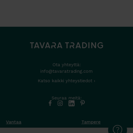
Ota yhteyttä:
info@tavaratrading.com
Katso kaikki yhteystiedot ›
Seuraa meitä:
Vantaa
Tampere
Muottikuja 4
Nuutisarankatu 35