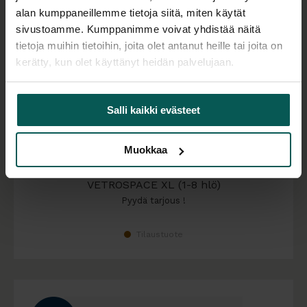
alan kumppaneillemme tietoja siitä, miten käytät
sivustoamme. Kumppanimme voivat yhdistää näitä
tietoja muihin tietoihin, joita olet antanut heille tai joita on
kerätty, kun olet käyttänyt heidän palvelujaan.
Salli kaikki evästeet
Muokkaa
VETROSPACE XL (1-8 hlö)
Pyydä tarjous !
Tilaustuote