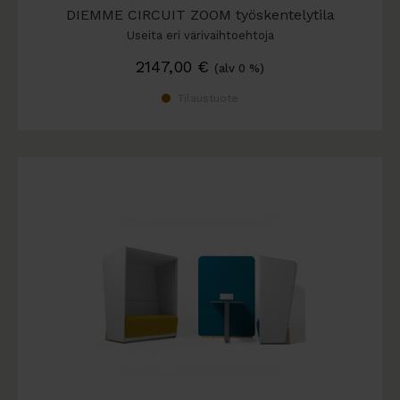
DIEMME CIRCUIT ZOOM työskentelytila
Useita eri värivaihtoehtoja
2147,00
€
(alv 0 %)
Tilaustuote