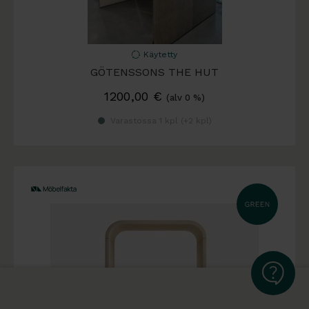
Käytetty
GÖTENSSONS THE HUT
1200,00
€
(alv 0 %)
Varastossa 1 kpl (
+2 kpl
)