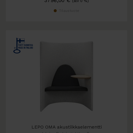
3796,00
€
(alv 0 %)
Tilaustuote
LEPO OMA akustiikkaelementti