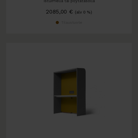
Istuimella tai pöytätasolla
2085,00
€
(alv 0 %)
Tilaustuote