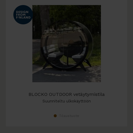
BLOCKO OUTDOOR vetäytymistila
Suunniteltu ulkokäyttöön
Tilaustuote