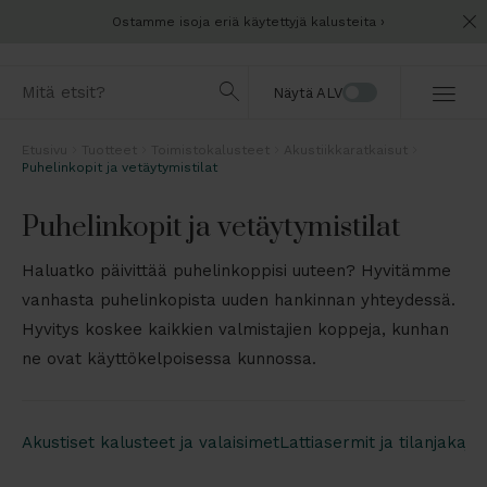
Ostamme isoja eriä käytettyjä kalusteita
Näytä ALV
Etusivu
Tuotteet
Toimistokalusteet
Akustiikkaratkaisut
Puhelinkopit ja vetäytymistilat
Puhelinkopit ja vetäytymistilat
Haluatko päivittää puhelinkoppisi uuteen? Hyvitämme
vanhasta puhelinkopista uuden hankinnan yhteydessä.
Hyvitys koskee kaikkien valmistajien koppeja, kunhan
ne ovat käyttökelpoisessa kunnossa.
Akustiset kalusteet ja valaisimet
Lattiasermit ja tilanjakajat