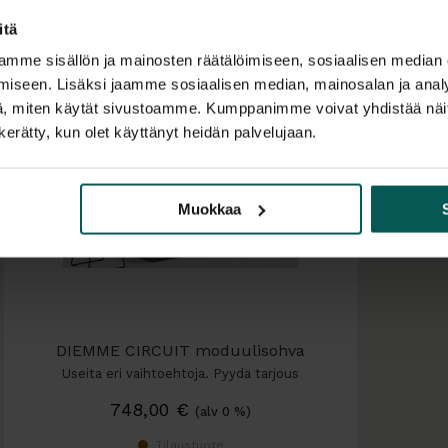
itä
mme sisällön ja mainosten räätälöimiseen, sosiaalisen median
iseen. Lisäksi jaamme sosiaalisen median, mainosalan ja analy
, miten käytät sivustoamme. Kumppanimme voivat yhdistää näitä t
n kerätty, kun olet käyttänyt heidän palvelujaan.
Muokkaa
DIEMME CIRCUIT moduulisohva
Useita eri vaihtoehtoja. Pyydä tarjous
haluamastasi kokonaisuudesta!…
748,00
€
(alv 0 %)
Tilaustuote