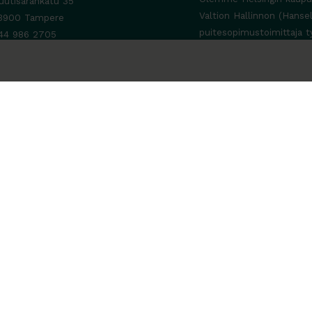
uutisarankatu 35
Valtion Hallinnon (Hanse
3900 Tampere
puitesopimustoimittaja t
44 986 2705
ta yhteyttä ›
a-To 8-16
e sopimuksen mukaan
a-Su suljettu