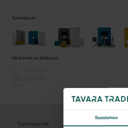
Tuotekuvat
Värikartat ja lisäkuvat
Suostumus
Tuoteperhe