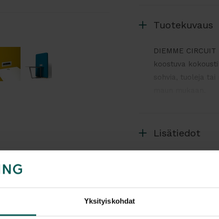
Tuotekuvaus
DIEMME CIRCUIT M
koostuva kokousti
sohvia, tuoleja tai
maun mukaan.
Valinnanvaraa riitt
haluamasi värit.
Lisätiedot
Pyydä tarjous hal
Yksityiskohdat