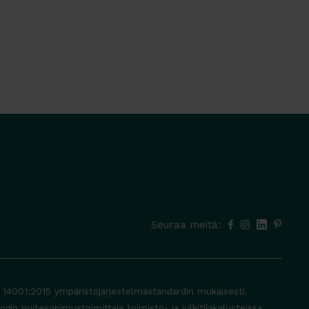
Seuraa meitä:
O 14001:2015 ympäristöjärjestelmästandardin mukaisesti.
in puitesopimustoimittaja toimisto- ja julkitilakalusteissa,