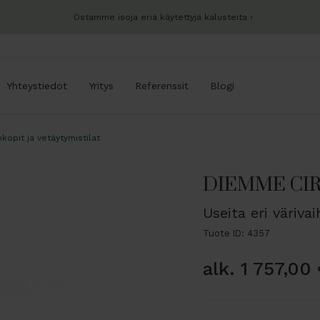
Ostamme isoja eriä käytettyjä kalusteita
Yhteystiedot
Yritys
Referenssit
Blogi
nkopit ja vetäytymistilat
DIEMME CIRC
Useita eri väriva
Tuote ID: 4357
alk.
1 757,00