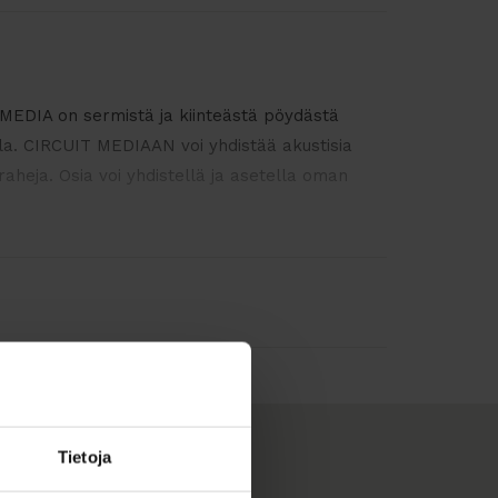
EDIA on sermistä ja kiinteästä pöydästä
la. CIRCUIT MEDIAAN voi yhdistää akustisia
 raheja. Osia voi yhdistellä ja asetella oman
ää, sillä kankaita on 14, joista voit valita
uamastasi kokonaisuudesta!
Tietoja