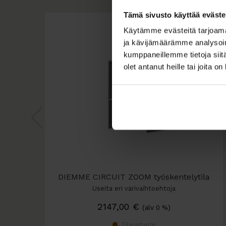
Tämä sivusto käyttää eväste
Käytämme evästeitä tarjoama
ja kävijämäärämme analysoim
kumppaneillemme tietoja siitä
olet antanut heille tai joita o
DIEMME CIRCUIT ZOOM työskentelytila
Useita eri värivaihtoehtoja
2147,00
€
(alv 0 %)
Tilaustuote