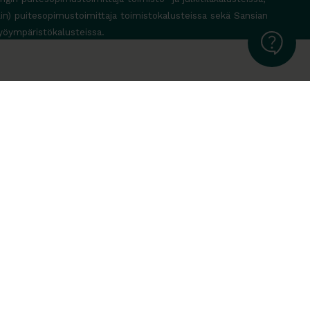
lin) puitesopimustoimittaja toimistokalusteissa sekä Sansian
yöympäristökalusteissa.