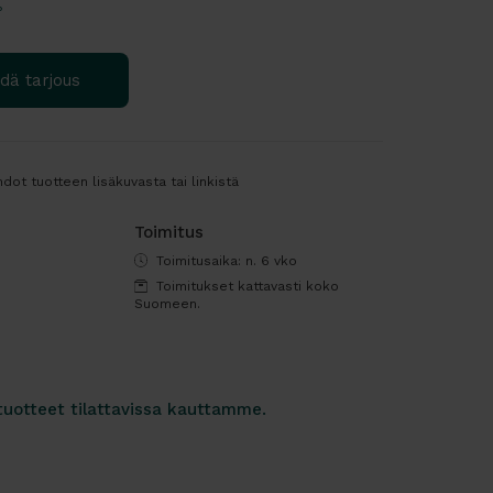
?
dä tarjous
dot tuotteen lisäkuvasta tai linkistä
Toimitus
Toimitusaika: n. 6 vko
Toimitukset kattavasti koko
Suomeen.
tuotteet tilattavissa kauttamme.