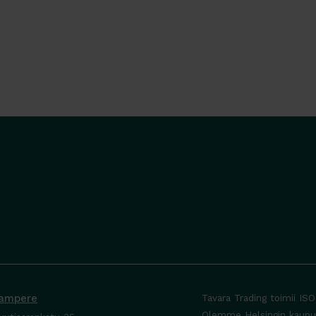
ampere
Tavara Trading toimii IS
Olemme Helsingin kaupung