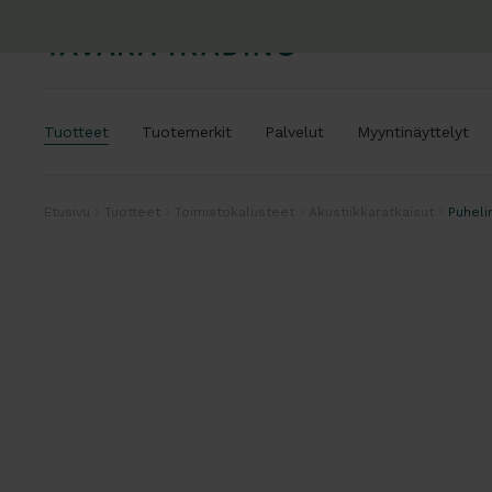
Tuotteet
Tuotemerkit
Palvelut
Myyntinäyttelyt
Etusivu
Tuotteet
Toimistokalusteet
Akustiikkaratkaisut
Puheli