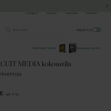
In English
Kirjaudu
Tarjouskori
Ostoskori
Näytä ALV
Edellinen tuote
Seuraava tuote
UIT MEDIA kokoustila
ihtoehtoja
€
(alv 0 %)