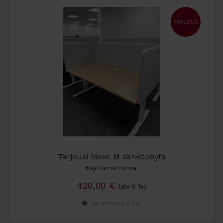
Tarjous! Move M sähköpöytä
Käyttämättömiä!
420,00
€
(alv 0 %)
Varastossa 2 kpl