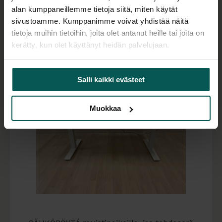
alan kumppaneillemme tietoja siitä, miten käytät
750,00
€
(alv 0 %)
sivustoamme. Kumppanimme voivat yhdistää näitä
Varastossa 1 kpl
tietoja muihin tietoihin, joita olet antanut heille tai joita on
kerätty, kun olet käyttänyt heidän palvelujaan.
Salli kaikki evästeet
Muokkaa