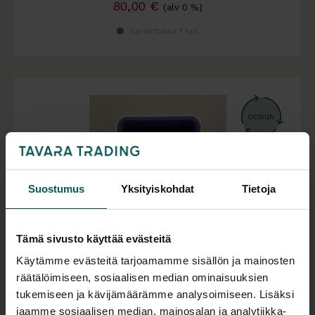
80,00
€
(alv 0 %)
Varastossa 1 kpl
Suostumus
Yksityiskohdat
Tietoja
Tämä sivusto käyttää evästeitä
Käytämme evästeitä tarjoamamme sisällön ja mainosten
räätälöimiseen, sosiaalisen median ominaisuuksien
Käytetty
tukemiseen ja kävijämäärämme analysoimiseen. Lisäksi
LOOOK Industries Box Lounger VARATTU /SP
jaamme sosiaalisen median, mainosalan ja analytiikka-