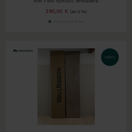
RIM Flexi työtuoli, tehdaserä
390,00
€
(alv 0 %)
Varastossa 11 kpl