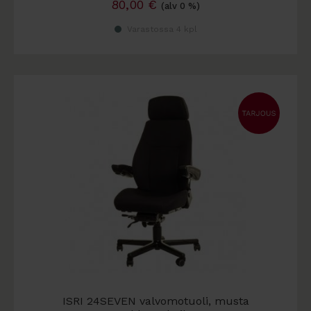
80,00
€
(alv 0 %)
Varastossa 4 kpl
ISRI 24SEVEN valvomotuoli, musta