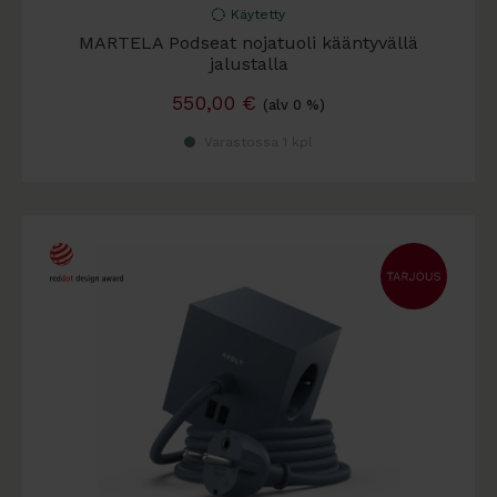
Käytetty
MARTELA Podseat nojatuoli kääntyvällä
jalustalla
550,00
€
(alv 0 %)
Varastossa 1 kpl