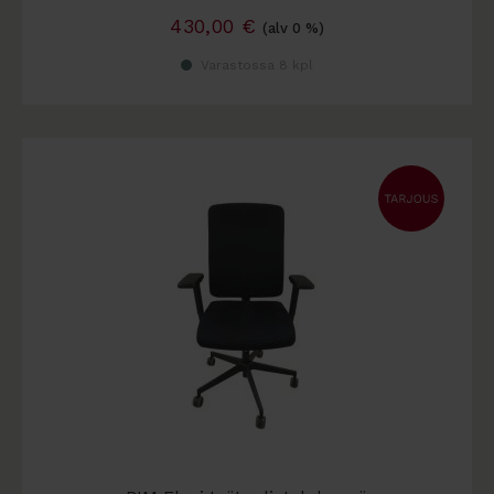
430,00
€
(alv 0 %)
Varastossa 8 kpl