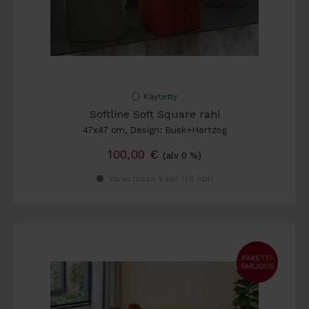
Käytetty
Softline Soft Square rahi
47x47 cm, Design: Busk+Hertzog
100,00
€
(alv 0 %)
Varastossa 4 kpl (
+8 kpl
)