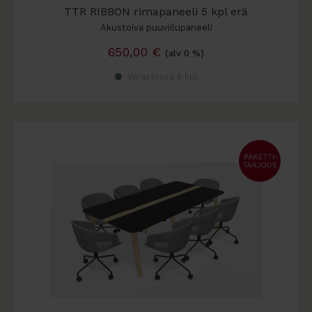
TTR RIBBON rimapaneeli 5 kpl erä
Akustoiva puuviilupaneeli
650,00
€
(alv 0 %)
Varastossa 5 kpl