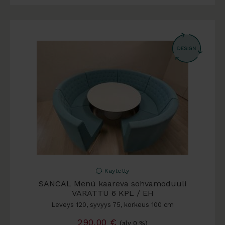
Käytetty
SANCAL Menú kaareva sohvamoduuli
VARATTU 6 KPL / EH
Leveys 120, syvyys 75, korkeus 100 cm
290,00
€
(alv 0 %)