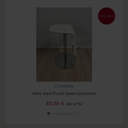
Käytetty
Ikea baarituoli kaasujousella
40,00
€
(alv 0 %)
Varastossa 2 kpl