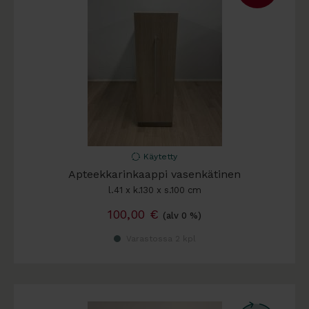
Käytetty
Apteekkarinkaappi vasenkätinen
l.41 x k.130 x s.100 cm
100,00
€
(alv 0 %)
Varastossa 2 kpl