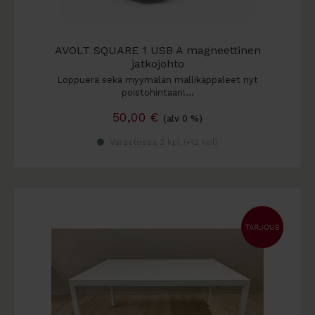
AVOLT SQUARE 1 USB A magneettinen
jatkojohto
Loppuerä sekä myymälän mallikappaleet nyt
poistohintaan!…
50,00
€
(alv 0 %)
Varastossa 2 kpl (
+12 kpl
)