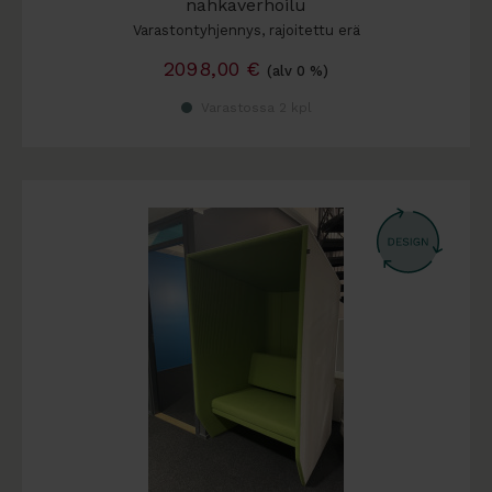
nahkaverhoilu
Varastontyhjennys, rajoitettu erä
2098,00
€
(alv 0 %)
Varastossa 2 kpl