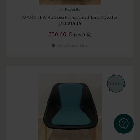
Käytetty
MARTELA Podseat nojatuoli kääntyvällä
jalustalla
550,00
€
(alv 0 %)
Varastossa 1 kpl