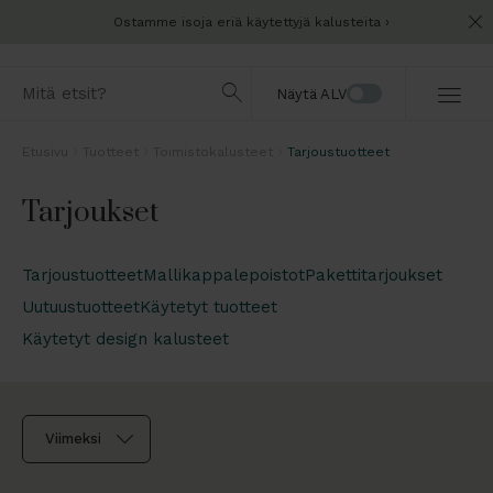
Ostamme isoja eriä käytettyjä kalusteita
Näytä ALV
Etusivu
Tuotteet
Toimistokalusteet
Tarjoustuotteet
Tarjoukset
Tarjoustuotteet
Mallikappalepoistot
Pakettitarjoukset
Uutuustuotteet
Käytetyt tuotteet
Käytetyt design kalusteet