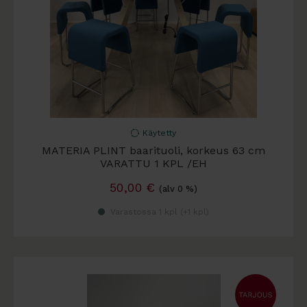
Käytetty
MATERIA PLINT baarituoli, korkeus 63 cm
VARATTU 1 KPL /EH
50,00
€
(alv 0 %)
Varastossa 1 kpl (
+1 kpl
)