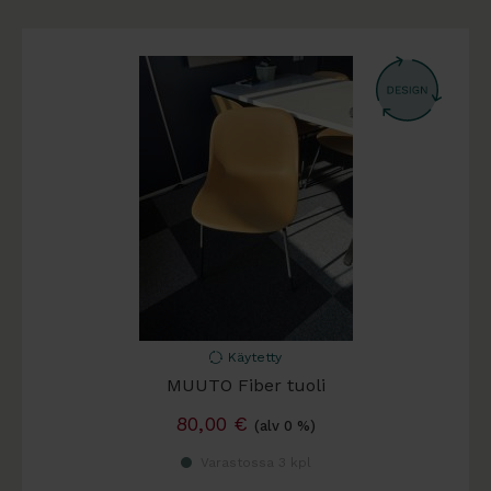
Käytetty
MUUTO Fiber tuoli
80,00
€
(alv 0 %)
Varastossa 3 kpl