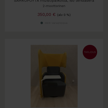
SÄHKÖPÖYTÄ muistipaikoilla, iso tehdaserä
2-moottorinen
350,00
€
(alv 0 %)
Heti varastossa