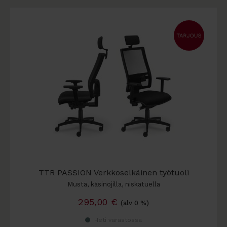
TTR PASSION Verkkoselkäinen työtuoli
Musta, käsinojilla, niskatuella
295,00
€
(alv 0 %)
Heti varastossa