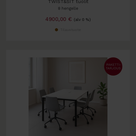
TWIST&SIT tuolit
8 hengelle
4900,00
€
(alv 0 %)
Tilaustuote