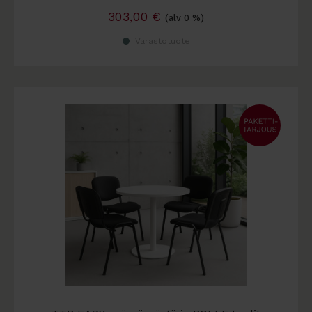
303,00
€
(alv 0 %)
Varastotuote