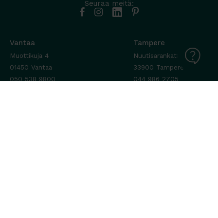
Seuraa meitä:
Vantaa
Tampere
Muottikuja 4
Nuutisarankatu 35
01450 Vantaa
33900 Tampere
050 538 9800
044 986 2705
Ota yhteyttä ›
Ota yhteyttä ›
Ma-Pe 8-16
Ma-To 8-16
La-Su suljettu
Pe sopimuksen mukaan
La-Su suljettu
Tavara Trading toimii ISO 14001:2015
ympäristöjärjestelmästandardin mukaisesti. Olemme Helsingin
kaupungin puitesopimustoimittaja toimisto- ja
julkitilakalusteissa, Valtion Hallinnon (Hanselin)
puitesopimustoimittaja toimistokalusteissa sekä Sansian