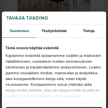
Suostumus
Yksityiskohdat
Tietoja
NARBUTAS T-EASY neuvottelupöytä ja MOON
tuolit
6 tai 8 hengelle
Tämä sivusto käyttää evästeitä
1390,00
€
Käytämme evästeitä tarjoamamme sisällön ja mainosten
(alv 0 %)
räätälöimiseen, sosiaalisen median ominaisuuksien
Varastotuote
tukemiseen ja kävijämäärämme analysoimiseen. Lisäksi
jaamme sosiaalisen median, mainosalan ja analytiikka-
alan kumppaneillemme tietoja siitä, miten käytät
sivustoamme. Kumppanimme voivat yhdistää näitä
tietoja muihin tietoihin, joita olet antanut heille tai joita on
kerätty, kun olet käyttänyt heidän palvelujaan.