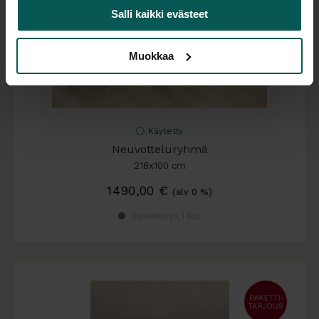
Salli kaikki evästeet
Muokkaa
Käytetty
Neuvotteluryhmä
218x100 cm
1490,00
€
(alv 0 %)
Varastossa 1 kpl