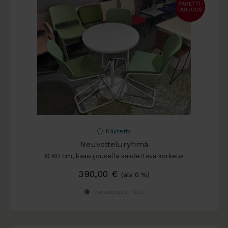
Käytetty
Neuvotteluryhmä
Ø 60 cm, kaasujousella säädettävä korkeus
390,00
€
(alv 0 %)
Varastossa 1 kpl