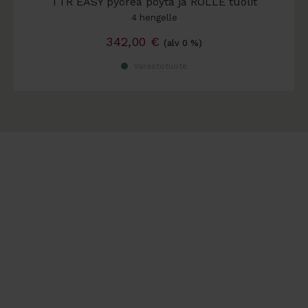
TTR EASY pyöreä pöytä ja ROLLE tuolit
4 hengelle
342,00
€
(alv 0 %)
Varastotuote