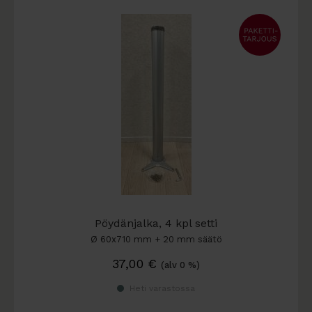
Pöydänjalka, 4 kpl setti
Ø 60x710 mm + 20 mm säätö
37,00
€
(alv 0 %)
Heti varastossa