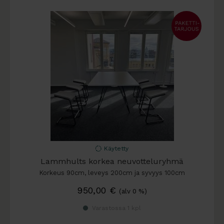
Käytetty
Lammhults korkea neuvotteluryhmä
Korkeus 90cm, leveys 200cm ja syvyys 100cm
950,00
€
(alv 0 %)
Varastossa 1 kpl