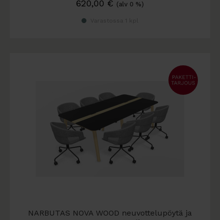
620,00
€
(alv 0 %)
Varastossa 1 kpl
NARBUTAS NOVA WOOD neuvottelupöytä ja