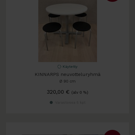
Käytetty
KINNARPS neuvotteluryhmä
Ø 90 cm
320,00
€
(alv 0 %)
Varastossa 5 kpl