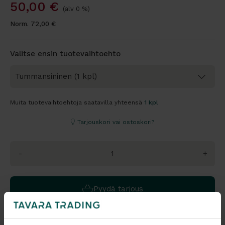
50,00
€
(alv 0 %)
Norm.
72,00
€
Valitse ensin tuotevaihtoehto
Muita tuotevaihtoehtoja saatavilla yhteensä
1 kpl
Tarjouskori vai ostoskori?
-
+
Pyydä tarjous