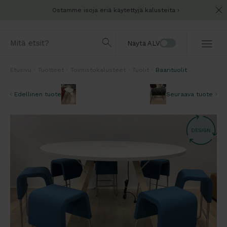
Ostamme isoja eriä käytettyjä kalusteita
Näytä ALV
Etusivu
Tuotteet
Toimistokalusteet
Tuolit
Baarituolit
Edellinen tuote
Seuraava tuote