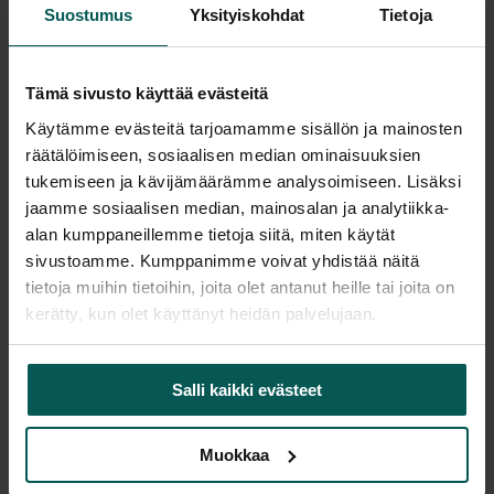
Suostumus
Yksityiskohdat
Tietoja
Saatavuus
Vantaa: Tuotetta on varastossa 1 kpl (Varastopaikka: 1B)
Tampere: Tuotetta on varastossa 0 kpl (voit tilata myymälään,
Tämä sivusto käyttää evästeitä
veloitamme mahdollisesti siirtomaksun)
Käytämme evästeitä tarjoamamme sisällön ja mainosten
Tulosta tuotekortti
räätälöimiseen, sosiaalisen median ominaisuuksien
tukemiseen ja kävijämäärämme analysoimiseen. Lisäksi
jaamme sosiaalisen median, mainosalan ja analytiikka-
alan kumppaneillemme tietoja siitä, miten käytät
Tuotekuvaus
sivustoamme. Kumppanimme voivat yhdistää näitä
tietoja muihin tietoihin, joita olet antanut heille tai joita on
Tyylikkäitä Materian valmistamia baarituoleja.
kerätty, kun olet käyttänyt heidän palvelujaan.
Salli kaikki evästeet
Muokkaa