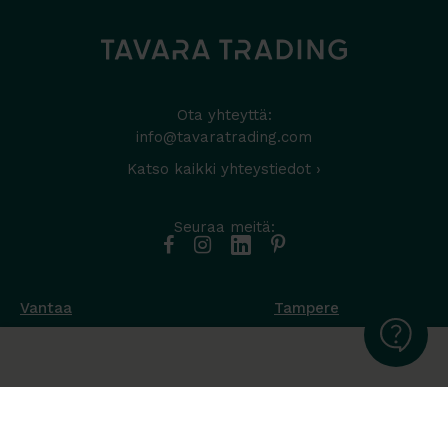
Ota yhteyttä:
info@tavaratrading.com
Katso kaikki yhteystiedot ›
Seuraa meitä:
Vantaa
Tampere
Muottikuja 4
Nuutisarankatu 35
01450 Vantaa
33900 Tampere
050 538 9800
044 986 2705
Ota yhteyttä ›
Ota yhteyttä ›
Ma-Pe 8-16
Ma-To 8-16