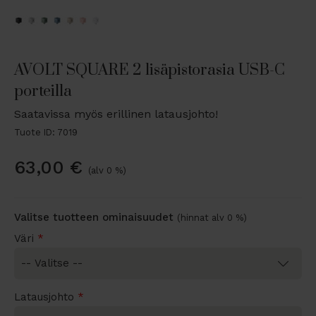
AVOLT SQUARE 2 lisäpistorasia USB-C
porteilla
Saatavissa myös erillinen latausjohto!
Tuote ID: 7019
63,00
€
(alv 0 %)
Valitse tuotteen ominaisuudet
(hinnat alv 0 %)
Väri
*
Latausjohto
*