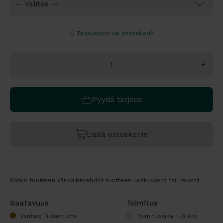
Tarjouskori vai ostoskori?
-
+
Pyydä tarjous
Lisää ostoskoriin
Katso tuotteen värivaihtoehdot tuotteen lisäkuvasta tai linkistä
Saatavuus
Toimitus
Vantaa: Tilaustuote
Toimitusaika: 1-3 vko