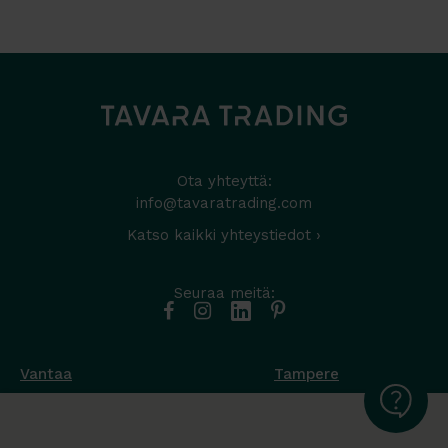
Ota yhteyttä:
info@tavaratrading.com
Katso kaikki yhteystiedot ›
Seuraa meitä:
Vantaa
Tampere
Muottikuja 4
Nuutisarankatu 35
01450 Vantaa
33900 Tampere