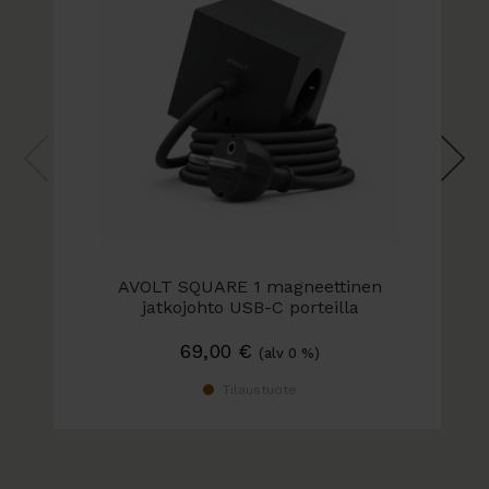
AVOLT SQUARE 1 magneettinen
jatkojohto USB-C porteilla
Saatavissa myös erillinen latausjohto!
69,00
€
(alv 0 %)
Tilaustuote