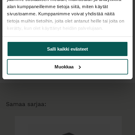
samassa tyylikkäässä värissä. Square 2 USB-C
Suunnittelija
alan kumppaneillemme tietoja siitä, miten käytät
musta edustaa skandinaavista muotoilua
sivustoamme. Kumppanimme voivat yhdistää näitä
tietoja muihin tietoihin, joita olet antanut heille tai joita on
parhaimmillaan – yksinkertaista, toimivaa ja
kerätty, kun olet käyttänyt heidän palvelujaan.
kestävää.
Lisätiedot
Intertekin myöntämät CE- ja S-sertifikaatit.
Salli kaikki evästeet
Ominaisuudet:
Tiedostot
Kiinnittyy suoraan pistorasiaan
Muokkaa
Kolme Schuko-pistorasiaa (tyyppi F)
Kaksi USB-C-porttia (30W lataus)
Samaa sarjaa: