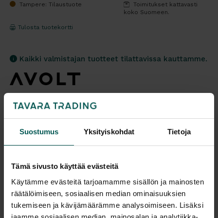
Tampere: Tilaustuote
Toimitukset kattavasti
koko Suomeen.
Tulosta tuotekortti
Kaikki valmistajan tuotteet tilattavissa kauttamme.
Tuotekuvaus
Suostumus
Yksityiskohdat
Tietoja
AVOLT SQUARE 2 on kolme Schuko-tyyppistä
pistorasiaa ja kaksi USB-C-porttia, jotka tukevat
Tämä sivusto käyttää evästeitä
jopa 30W lataustehoa. Tämä jatkopistorasia toimii
Käytämme evästeitä tarjoamamme sisällön ja mainosten
täydellisesti AVOLTin muiden tuotteiden, kuten
räätälöimiseen, sosiaalisen median ominaisuuksien
Cable 1 USB-C–USB-C- ja USB-C–Lightning
tukemiseen ja kävijämäärämme analysoimiseen. Lisäksi
latausjohtojen kanssa, jotka ovat saatavilla
jaamme sosiaalisen median, mainosalan ja analytiikka-