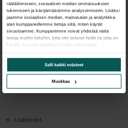
Tulosta tuotekortti
räätälöimiseen, sosiaalisen median ominaisuuksien
tukemiseen ja kävijämäärämme analysoimiseen. Lisäksi
jaamme sosiaalisen median, mainosalan ja analytiikka-
Kaikki valmistajan tuotteet tilattavissa kauttamme.
alan kumppaneillemme tietoja siitä, miten käytät
sivustoamme. Kumppanimme voivat yhdistää näitä
tietoja muihin tietoihin, joita olet antanut heille tai joita on
kerätty, kun olet käyttänyt heidän palvelujaan.
Tuotekuvaus
Salli kaikki evästeet
TRECE on kehittänyt yhdessä Tengbom-
arkkitehtien kanssa HOLD kierrätysastian.
Muokkaa
Arkkitehdit näki tarvetta erilaiselle ja
toiminnalliselle kierrätysastialle, joka pystyisi
vastaamaan pienempien tilojen, kuten
kokoushuoneiden, hotellihuoneiden, pienempien
kokoushuoneiden jne. tarpeisiin.
Lisätiedot