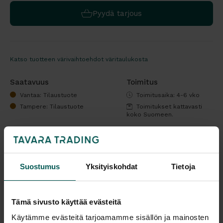
Pyydä tarjous
Katso tuotteen värivaihtoehdot väritaulukosta
Saatavuus
Toimitus
Vantaa: Tilaustuote
Toimitusaika: 4-6 vko
Tampere: Tilaustuote
Toimitukset kattavasti
koko Suomeen.
Tuotteita voi tilata myös pakkauskoon mukaisesti vähemmän kuin
minimitilausmäärä, mutta tällöin tulee maksettavaksi
pientoimituslisä. Kysy lisää!
Suostumus
Yksityiskohdat
Tietoja
Minimimäärään voit yhdistää saman valmistajan nettisivuillamme
olevia tuotteita tai muita valmistajan valikoimassa olevia tuotteita.
Muut tuotteet löydät kirjoittamalla "Mitä etsit"-kohtaan valmistajan
Tämä sivusto käyttää evästeitä
nimen ja koko valikoiman valmistajan omilta nettisivuilta.
Käytämme evästeitä tarjoamamme sisällön ja mainosten