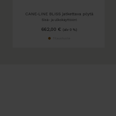
CANE-LINE BLISS jatkettava pöytä
Sisä- ja ulkokäyttöön!
662,00
€
(alv 0 %)
Tilaustuote