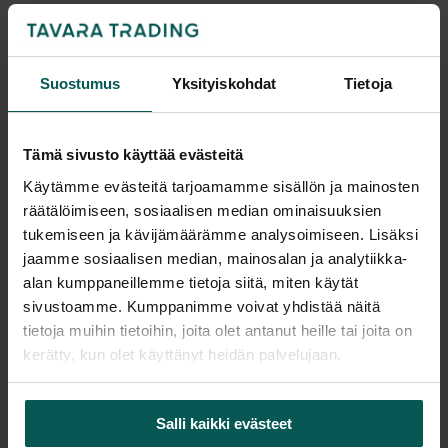
Tulosta tuotekortti
Kaikki valmistajan tuotteet tilattavissa kauttamme.
Suostumus
Yksityiskohdat
Tietoja
Tämä sivusto käyttää evästeitä
Käytämme evästeitä tarjoamamme sisällön ja mainosten
Tuotekuvaus
räätälöimiseen, sosiaalisen median ominaisuuksien
tukemiseen ja kävijämäärämme analysoimiseen. Lisäksi
Bliss-tuoli on moderni ja selkeälinjainen ulkotuoli,
jaamme sosiaalisen median, mainosalan ja analytiikka-
joka tuo skandinaavista ilmettä terasseille,
alan kumppaneillemme tietoja siitä, miten käytät
sivustoamme. Kumppanimme voivat yhdistää näitä
parvekkeille ja ravintolaympäristöihin. Tuoli on
tietoja muihin tietoihin, joita olet antanut heille tai joita on
valmistettu kevyestä, mutta kestävästä
kerätty, kun olet käyttänyt heidän palvelujaan.
jauhemaalatusta alumiinista, mikä tekee siitä
säänkestävän ja lähes huoltovapaan valinnan.
Lisätiedot
Salli kaikki evästeet
Bliss on saatavilla sekä käsinojallisena että ilman