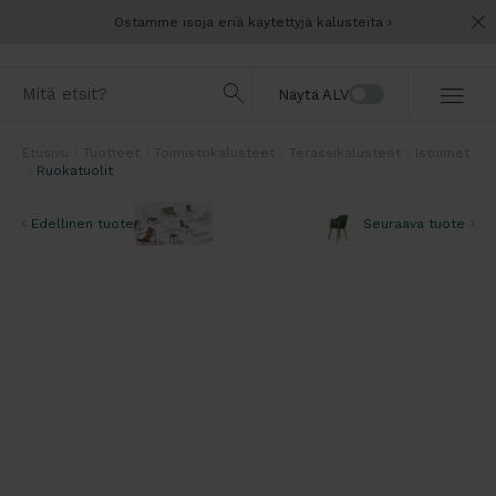
Ostamme isoja eriä käytettyjä kalusteita
Näytä ALV
Etusivu
Tuotteet
Toimistokalusteet
Terassikalusteet
Istuimet
Ruokatuolit
Edellinen tuote
Seuraava tuote