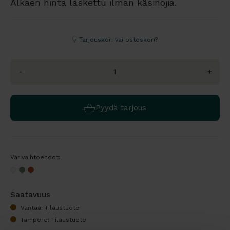
Alkaen hinta laskettu ilman käsinojia.
Tarjouskori vai ostoskori?
-
+
Pyydä tarjous
Värivaihtoehdot:
Saatavuus
Vantaa: Tilaustuote
Tampere: Tilaustuote