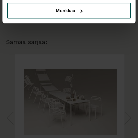
käsinojia. Molemmat mallit ovat pinottavia ja
Muokkaa
helppoja varastoida. Tuoli soveltuu loistavasti sekä
yksityis- että ammattikäyttöön. Istuinkorkeus on
mukavat 46 cm, ja istuinsyvyys 44 cm.
Käsinojallinen malli tarjoaa lisätukea rentoon
Samaa sarjaa:
istumiseen, ja istuinmukavuutta voi lisätä
yhteensopivalla pehmusteella.