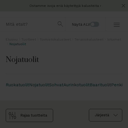
Ostamme isoja eriä käytettyjä kalusteita
Näytä ALV
Etusivu
Tuotteet
Toimistokalusteet
Terassikalusteet
Istuimet
Nojatuolit
Nojatuolit
Ruokatuolit
Nojatuolit
Sohvat
Aurinkotuolit
Baarituolit
Penkit, 
Rajaa tuotteita