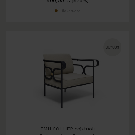
400,00
€
(alv 0 %)
Tilaustuote
EMU COLLIER nojatuoli