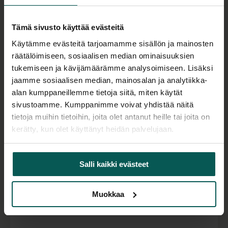
Tämä sivusto käyttää evästeitä
Käytämme evästeitä tarjoamamme sisällön ja mainosten
räätälöimiseen, sosiaalisen median ominaisuuksien
tukemiseen ja kävijämäärämme analysoimiseen. Lisäksi
jaamme sosiaalisen median, mainosalan ja analytiikka-
alan kumppaneillemme tietoja siitä, miten käytät
sivustoamme. Kumppanimme voivat yhdistää näitä
tietoja muihin tietoihin, joita olet antanut heille tai joita on
kerätty, kun olet käyttänyt heidän palvelujaan.
VERMOBIL DAISY punos nojatuoli
Galvanoitu teräs.
2640,00
€
(alv 0 %)
Salli kaikki evästeet
Tilaustuote
Muokkaa