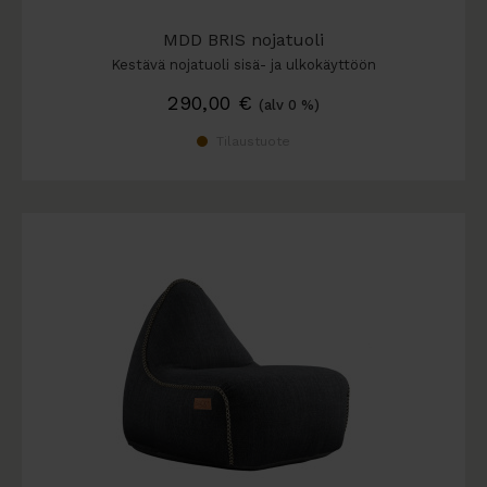
MDD BRIS nojatuoli
Kestävä nojatuoli sisä- ja ulkokäyttöön
290,00
€
(alv 0 %)
Tilaustuote