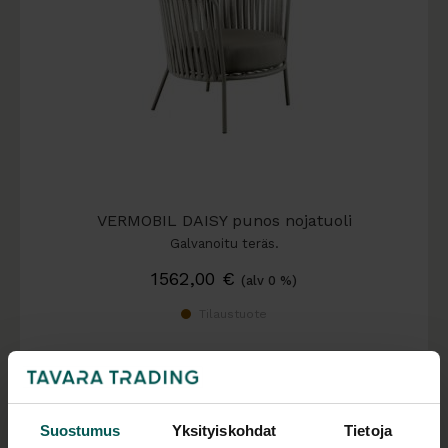
VERMOBIL DAISY punos nojatuoli
Galvanoitu teräs.
1562,00
€
(alv 0 %)
Tilaustuote
Suostumus
Yksityiskohdat
Tietoja