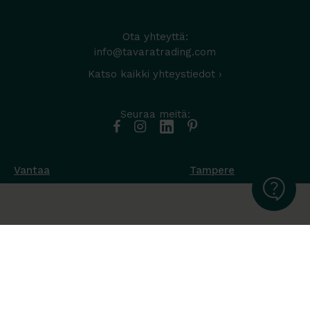
Ota yhteyttä:
info@tavaratrading.com
Katso kaikki yhteystiedot ›
Seuraa meitä:
Vantaa
Tampere
Muottikuja 4
Nuutisarankatu 35
01450 Vantaa
33900 Tampere
050 538 9800
044 986 2705
Ota yhteyttä ›
Ota yhteyttä ›
Ma-Pe 8-16
Ma-To 8-16
La-Su suljettu
Pe sopimuksen mukaan
La-Su suljettu