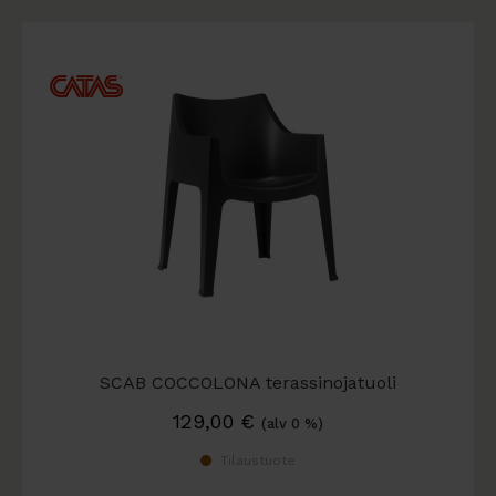
SCAB COCCOLONA terassinojatuoli
129,00
€
(alv 0 %)
Tilaustuote