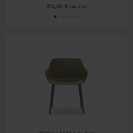
313,00
€
(alv 0 %)
Tilaustuote
PEDRALI BABILA XL tuoli