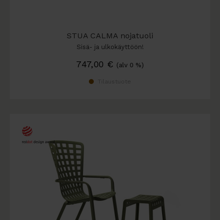
STUA CALMA nojatuoli
Sisä- ja ulkokäyttöön!
747,00
€
(alv 0 %)
Tilaustuote