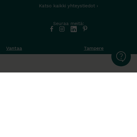
Katso kaikki yhteystiedot ›
Seuraa meitä:
Vantaa
Tampere
Muottikuja 4
Nuutisarankatu 35
01450 Vantaa
33900 Tampere
050 538 9800
044 986 2705
Ota yhteyttä ›
Ota yhteyttä ›
Ma-Pe 8-16
Ma-To 8-16
La-Su suljettu
Pe sopimuksen mukaan
La-Su suljettu
Tavara Trading toimii ISO 14001:2015
ympäristöjärjestelmästandardin mukaisesti. Olemme Helsingin