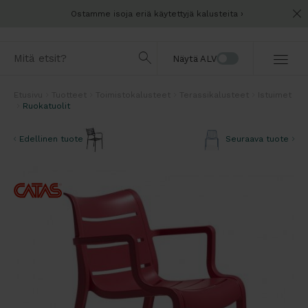
Ostamme isoja eriä käytettyjä kalusteita
Näytä ALV
Etusivu
Tuotteet
Toimistokalusteet
Terassikalusteet
Istuimet
Ruokatuolit
Edellinen tuote
Seuraava tuote