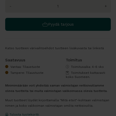
-
+
Pyydä tarjous
Katso tuotteen värivaihtoehdot tuotteen lisäkuvasta tai linkistä
Saatavuus
Toimitus
Vantaa: Tilaustuote
Toimitusaika: 4-6 vko
Tampere: Tilaustuote
Toimitukset kattavasti
koko Suomeen.
Minimimäärään voit yhdistää saman valmistajan nettisivuillamme
olevia tuotteita tai muita valmistajan valikoimassa olevia tuotteita.
Muut tuotteet löydät kirjoittamalla "Mitä etsit"-kohtaan valmistajan
nimen ja koko valikoiman valmistajan omilta nettisivuilta.
Tulosta tuotekortti