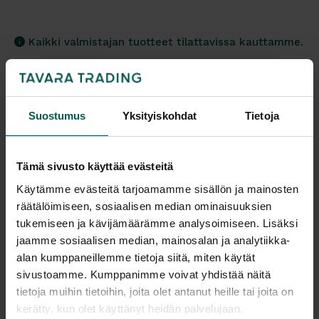
Kaikki valmistajan tuotteet tilattavissa kauttamme.
Suostumus
Yksityiskohdat
Tietoja
Tuotekuvaus
Tämä sivusto käyttää evästeitä
SCAB SUNSET on tyylikäs terassituoli. Tuoli on
Käytämme evästeitä tarjoamamme sisällön ja mainosten
saatavissa kahdeksassa eri värissä.
räätälöimiseen, sosiaalisen median ominaisuuksien
tukemiseen ja kävijämäärämme analysoimiseen. Lisäksi
SUNSET on tilaustuote (minimitilaus 18 kpl).
jaamme sosiaalisen median, mainosalan ja analytiikka-
Tuolit ovat valmistettu kestävästä lasikuidulla
alan kumppaneillemme tietoja siitä, miten käytät
sivustoamme. Kumppanimme voivat yhdistää näitä
vahvistetusta teknopolymeeristä.
tietoja muihin tietoihin, joita olet antanut heille tai joita on
Lisätiedot
Tuolit ovat säänkestäviä, joten ne sopivat hyvin
kerätty, kun olet käyttänyt heidän palvelujaan.