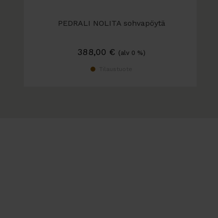
PEDRALI NOLITA sohvapöytä
388,00
€
(alv 0 %)
Tilaustuote