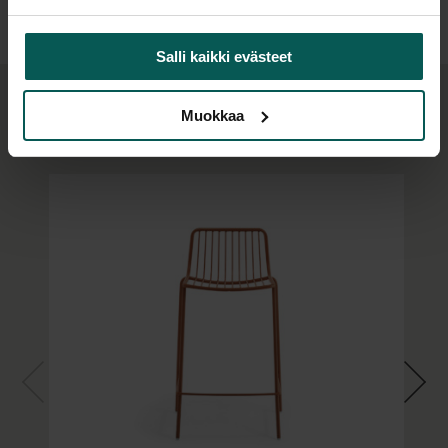
Tuolit ovat säänkestäviä, joten ne sopivat hyvin
vaikkapa ravintolan terassille taikka toimiston
Salli kaikki evästeet
parvekkeelle.
Muokkaa
Käsinojattomia tuoleja voidaan kasata päällekkäin
Samaa sarjaa
12 kappaletta ja käsinojallisia 10 kappaletta.
Pyydä tarjous haluamastasi väreistä ja määristä!