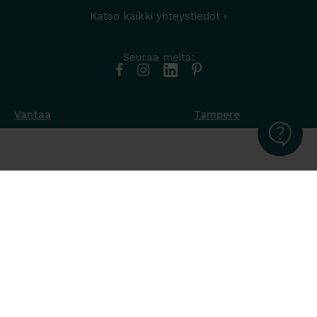
Katso kaikki yhteystiedot ›
Seuraa meitä:
Vantaa
Tampere
Muottikuja 4
Nuutisarankatu 35
01450 Vantaa
33900 Tampere
050 538 9800
044 986 2705
Ota yhteyttä ›
Ota yhteyttä ›
Ma-Pe 8-16
Ma-To 8-16
La-Su suljettu
Pe sopimuksen mukaan
La-Su suljettu
Tavara Trading toimii ISO 14001:2015
ympäristöjärjestelmästandardin mukaisesti. Olemme Helsingin