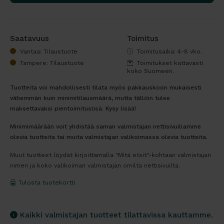
Saatavuus
Toimitus
Vantaa: Tilaustuote
Toimitusaika: 4-8 vko.
Tampere: Tilaustuote
Toimitukset kattavasti
koko Suomeen.
Tuotteita voi mahdollisesti tilata myös pakkauskoon mukaisesti
vähemmän kuin minimitilausmäärä, mutta tällöin tulee
maksettavaksi pientoimituslisä. Kysy lisää!
Minimimäärään voit yhdistää saman valmistajan nettisivuillamme
olevia tuotteita tai muita valmistajan valikoimassa olevia tuotteita.
Muut tuotteet löydät kirjoittamalla "Mitä etsit"-kohtaan valmistajan
nimen ja koko valikoiman valmistajan omilta nettisivuilta.
Tulosta tuotekortti
Kaikki valmistajan tuotteet tilattavissa kauttamme.