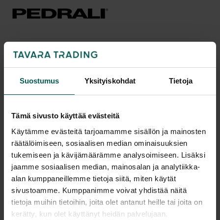
Tuotekuvaus
Suostumus
Yksityiskohdat
Tietoja
PEDRALI NOLITA on tyylikäs terassituoli. Tuoli on
saatavissa kahdeksassa eri värissä.
Tämä sivusto käyttää evästeitä
NOLITA on tilaustuote ja sitä myydään vain 2 kpl
Käytämme evästeitä tarjoamamme sisällön ja mainosten
setteinä (minimitilausmäärä 6 kpl, mutta tilaukseen
räätälöimiseen, sosiaalisen median ominaisuuksien
voi yhdistellä PEDRALIN eri malleja/värejä).
tukemiseen ja kävijämäärämme analysoimiseen. Lisäksi
Tuolit ovat valmistettu kestävästä teräksestä.
Suunnittelija
jaamme sosiaalisen median, mainosalan ja analytiikka-
alan kumppaneillemme tietoja siitä, miten käytät
Nojatuolimainen lounge malli on hieman matalampi
sivustoamme. Kumppanimme voivat yhdistää näitä
ja leveämpi, kuin tavallinen tuoli. Lounge mallia saa
tietoja muihin tietoihin, joita olet antanut heille tai joita on
Lisätiedot
vain käsinojallisena.
kerätty, kun olet käyttänyt heidän palvelujaan.