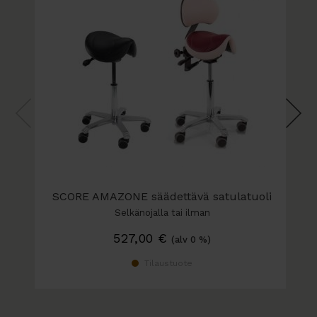
jonka saa halutessa 2-värisenä
Trevira polyesterikangas
Flex polyesterikangas
Trevira Blend polyesterikangas
Tuolin ominaisuudet:
istuimen kallistuksen säätö
alumiinisen jalkaristikon väri valittavissa:
musta, harmaa tai kiillotettu alumiini
pyörät ovat kovat, pehmeille lattioille
tarkoitetut (vaihtoehtoisesti saa pehmeät pyörät
tai liukunastat)
SCORE AMAZONE säädettävä satulatuoli
korkeudensäätö kaasujousella (saatavana eri
Selkänojalla tai ilman
korkeuksia)
527,00
€
(alv 0 %)
Lisävarusteet:
Tilaustuote
selkänoja, jossa korkeussäätö ja kulman
(kallistus) säätö
säädettävät käsinojat (vain selkänojalliseen
malliin), joissa korkeus- ja leveyssäätö sekä