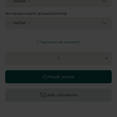
Korkeudensäätö jalkasäätimellä
Tarjouskori vai ostoskori?
-
+
Pyydä tarjous
Lisää ostoskoriin