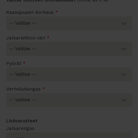
(hinnat alv 0 %)
Kaasujousen korkeus
*
Jalkaristikon väri
*
Pyörät
*
Verhoilukangas
*
Lisävarusteet
Jalkarengas