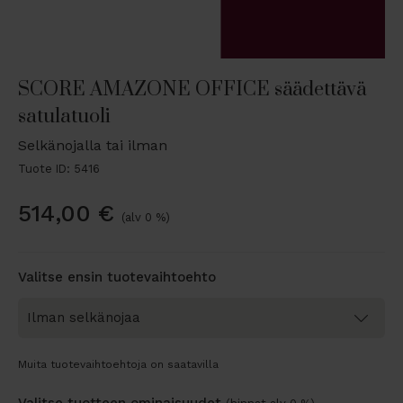
SCORE AMAZONE OFFICE säädettävä
satulatuoli
Selkänojalla tai ilman
Tuote ID: 5416
514,00
€
(alv 0 %)
Valitse ensin tuotevaihtoehto
Muita tuotevaihtoehtoja on saatavilla
Valitse tuotteen ominaisuudet