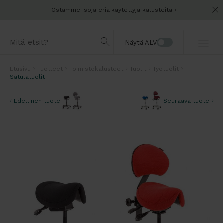
Ostamme isoja eriä käytettyjä kalusteita
Näytä ALV
Etusivu
Tuotteet
Toimistokalusteet
Tuolit
Työtuolit
Satulatuolit
Edellinen tuote
Seuraava tuote