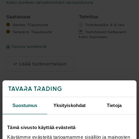
Katso tuotteen värivaihtoehdot väritaulukoista
Saatavuus
Toimitus
Vantaa: Tilaustuote
Toimitusaika: 4-6 vko
Tampere: Tilaustuote
Toimitukset kattavasti
koko Suomeen.
Tulosta tuotekortti
Lisää tuotevertailuun
Kaikki valmistajan tuotteet tilattavissa kauttamme.
Suostumus
Yksityiskohdat
Tietoja
Tämä sivusto käyttää evästeitä
Tuotekuvaus
Käytämme evästeitä tarjoamamme sisällön ja mainosten