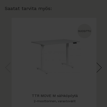
käsinojien kierto
Saatat tarvita myös:
jalkarengas / jalkatuki (ristikon yläpuolelle
tuleva kehä) - tämä jalkatuki lisää ergonomiaa
työskentelyyn
korkeudensäätö jalkasäätimellä
(ristikon
alapuolelle tuleva kehä, josta korkeuden saa
säädettyä) - tällä säätimellä kädet pysyvät
vapaina ja työympäristö puhtaampana
saatavana myös saumaton anti-bakteerinen
verhoilu (hygieeniseen työympäristöön)
saatavana myös ESD-suojattuna
istuin ilman kallistuksen säätöä - kysy tästä
lisää!
leveämpi istuin (L44 x S30 cm) - kysy tästä
lisää!
TTR MOVE M sähköpöytä
2-moottorinen, varastovärit