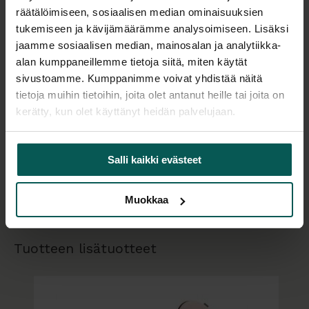
räätälöimiseen, sosiaalisen median ominaisuuksien
SCORE AMAZONE OFFICEN ergonomisesti
tukemiseen ja kävijämäärämme analysoimiseen. Lisäksi
muotoiltu istuin varmistaa oikean asennon ja
jaamme sosiaalisen median, mainosalan ja analytiikka-
vähentää väsymystä.
alan kumppaneillemme tietoja siitä, miten käytät
sivustoamme. Kumppanimme voivat yhdistää näitä
Jos on tärkeää pitää kätesi steriilinä, on
tietoja muihin tietoihin, joita olet antanut heille tai joita on
suositeltavaa käyttää satulatuolia, jossa on
kerätty, kun olet käyttänyt heidän palvelujaan.
jalkasäädin korkeudensäätöön. Jalkasäädön avulla
Lisätiedot
istuinkorkeutta säädetään kätevästi jalalla, joilloin
Salli kaikki evästeet
kädet jäävät vapaaksi. Jalkasäätöä käytetään
paljon terveydenhuollossa, erityisesti
hammaslääkäreillä ja leikkaussaleissa, joissa
Muokkaa
hygieenisyys on avainasemassa. Usein puhutaankin
dental mallista tai kirurgin jalkasäädöstä.
Tuotteen lisätuotteet
Verhoiluvaihtoehdot:
Stamskin keinonahka - kestävä ja hengittävä
keinonahka, jossa värivaihtoehtoja on useita ja