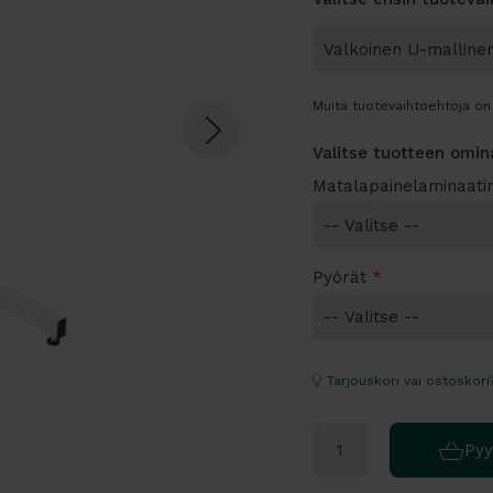
Muita tuotevaihtoehtoja on 
Valitse tuotteen omi
Matalapainelaminaatin
Pyörät
*
Tarjouskori vai ostoskori
Pyy