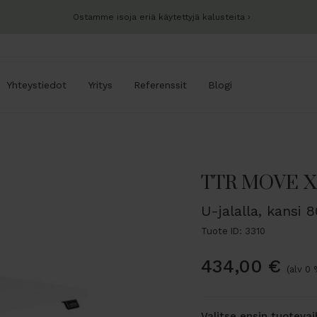
Ostamme isoja eriä käytettyjä kalusteita
Yhteystiedot
Yritys
Referenssit
Blogi
TTR MOVE XS
U-jalalla, kansi 
Tuote ID: 3310
434,00
€
(alv 0 
Valitse ensin tuoteva