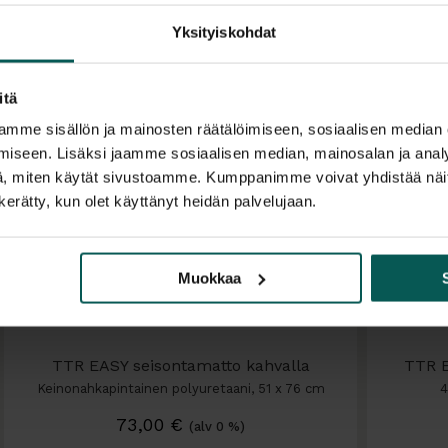
Pöytälevy:
Yksityiskohdat
60 × 80 cm
itä
mme sisällön ja mainosten räätälöimiseen, sosiaalisen median
iseen. Lisäksi jaamme sosiaalisen median, mainosalan ja analy
, miten käytät sivustoamme. Kumppanimme voivat yhdistää näitä t
n kerätty, kun olet käyttänyt heidän palvelujaan.
Muokkaa
TTR EASY seisontamatto kahvalla
TTR E
Keinonahkapintainen polyuretaani, 51 x 76 cm
4
73,00
€
(alv 0 %)