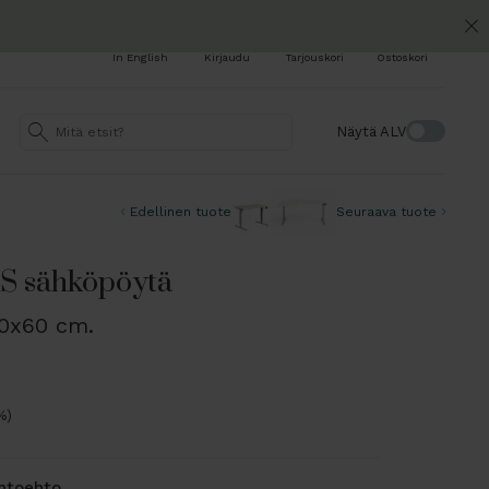
In English
Kirjaudu
Tarjouskori
Ostoskori
Näytä ALV
Edellinen tuote
Seuraava tuote
 sähköpöytä
80x60 cm.
%)
ihtoehto