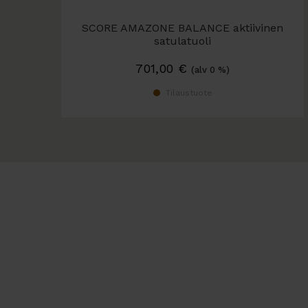
SCORE AMAZONE BALANCE aktiivinen
satulatuoli
Selkänojalla tai ilman
701,00
€
(alv 0 %)
Tilaustuote