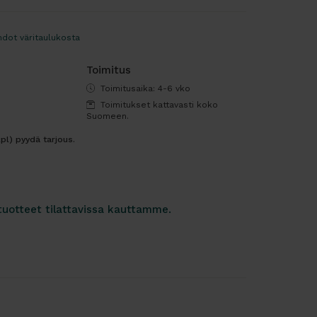
hdot väritaulukosta
Toimitus
Toimitusaika: 4-6 vko
Toimitukset kattavasti koko
Suomeen.
kpl) pyydä tarjous.
tuotteet tilattavissa kauttamme.