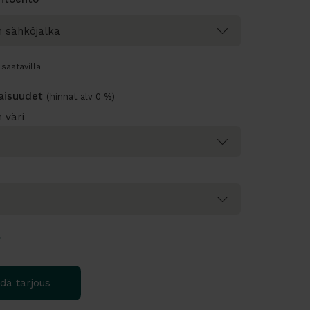
saatavilla
naisuudet
(hinnat alv 0 %)
 väri
?
dä tarjous