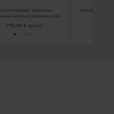
ACKAPP SMART aktiivituoli
MALMSTOLEN HIG
satu
atuinen aktiivituoli! Saatavana pyörillä
tai ilman.…
Ehkä paras työtuoli
772,00
€
1302,0
(alv 0 %)
Tilaustuote
Ti