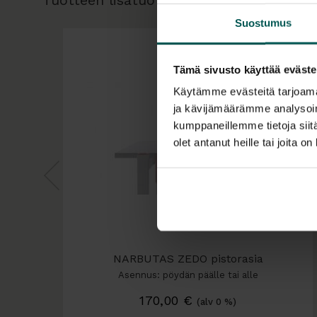
Tuotteen lisätuotteet
Suostumus
Tämä sivusto käyttää eväste
Käytämme evästeitä tarjoama
ja kävijämäärämme analysoim
kumppaneillemme tietoja siitä
olet antanut heille tai joita o
NARBUTAS ZEDO pistorasia
Asennus: pöydän päälle tai alle
170,00
€
(alv 0 %)