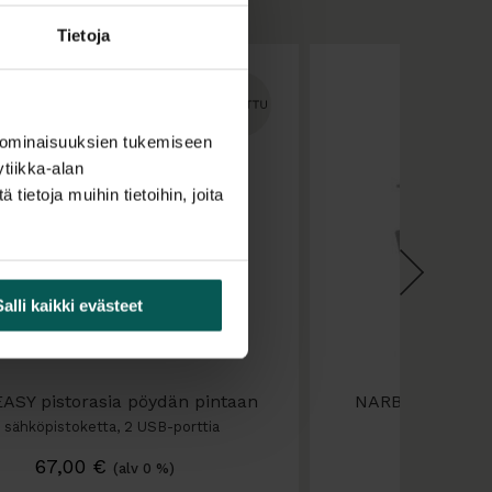
Tietoja
 ominaisuuksien tukemiseen
tiikka-alan
ietoja muihin tietoihin, joita
Salli kaikki evästeet
ASY pistorasia pöydän pintaan
NARBUTAS Acces
 sähköpistoketta, 2 USB-porttia
Pitu
67,00
€
31,00
(alv 0 %)