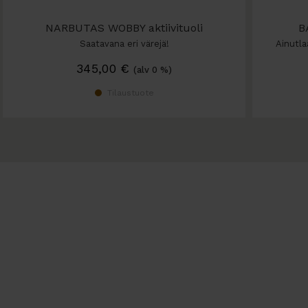
NARBUTAS WOBBY aktiivituoli
B
Saatavana eri värejä!
Ainutla
345,00
€
(alv 0 %)
Tilaustuote