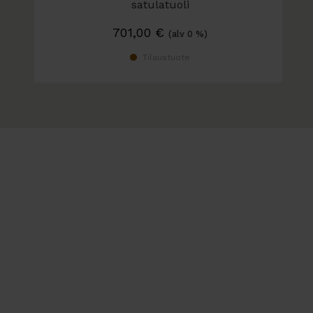
satulatuoli
Selkänojalla tai ilman
701,00
€
(alv 0 %)
Tilaustuote