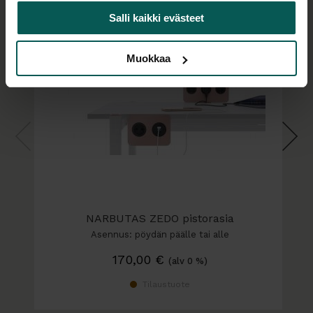
Salli kaikki evästeet
- pöytälevyjen koot: 160/80 x 120/60 cm ja 60x80
cm
- korkeuden säätöväli pöytälevyn kanssa 620-1275
Muokkaa
mm, sopii sekä pitkille että lyhyille ihmisille
- nostokyky yli 200 kg
- rungon leveys säädettävissä
- kahden jalkavasteen pituus 70 cm, yhden
jalkavasteen pituus 60 cm (joka 60 cm syvän
pöytäkannen alla)
- käyttöpaneeli, jossa juokseva korkeusnäyttö ja 4
muistipaikkaa korkeudelle
NARBUTAS ZEDO pistorasia
- EU-direktiivin hyväksymä, ei poikkitankoa jalkojen
Asennus: pöydän päälle tai alle
tiellä
170,00
€
(alv 0 %)
- törmäyssuoja
- CE-merkitty
Tilaustuote
- 5 v. takuu