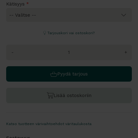
Kätisyys
*
Tarjouskori vai ostoskori?
-
+
Pyydä tarjous
Lisää ostoskoriin
Katso tuotteen värivaihtoehdot väritaulukosta