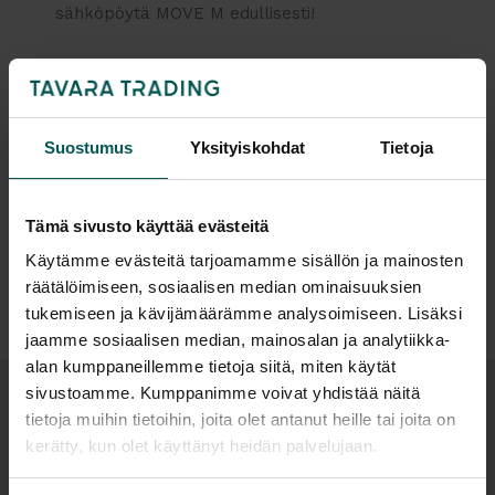
sähköpöytä MOVE M edullisesti!
Harmaat (RAL7045), valkoiset (RAL9016) tai mustat
(RAL9005) sähköjalat, joissa kaikissa jaloissa omat
moottorit.
Pöytälevy matalapainelaminaattia,
Suostumus
Yksityiskohdat
Tietoja
värinä valkoinen (M1 White) tai vaalea
Lisätiedot
tammilaminaatti (D1 Whitened Oak), ABS reunalista
kannen sävyyn, pöytälevyn paksuus 25 mm. Pöytä
Tämä sivusto käyttää evästeitä
koostuu kulmapöytälevystä + sivupalasta.
Tiedostot
Käytämme evästeitä tarjoamamme sisällön ja mainosten
räätälöimiseen, sosiaalisen median ominaisuuksien
(Myös muita kansivaihtoehtoja on saatavilla, kysy
tukemiseen ja kävijämäärämme analysoimiseen. Lisäksi
näistä lisää! Vaihtoehtoisesti voit ostaa pelkät
jaamme sosiaalisen median, mainosalan ja analytiikka-
sähköjalat ja käyttää esim. omaa pöydän kanttasi.)
alan kumppaneillemme tietoja siitä, miten käytät
sivustoamme. Kumppanimme voivat yhdistää näitä
MOVE M saatavana nyt myös nelijalkaisena, kysy
tietoja muihin tietoihin, joita olet antanut heille tai joita on
Tuotteen lisätuotteet
tästä lisää!
kerätty, kun olet käyttänyt heidän palvelujaan.
Tuotetiedot: