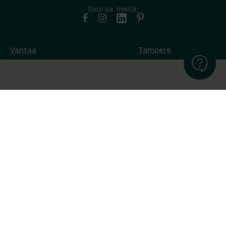
Seuraa meitä:
Vantaa
Tampere
Muottikuja 4
Nuutisarankatu 35
01450 Vantaa
33900 Tampere
050 538 9800
044 986 2705
Ota yhteyttä ›
Ota yhteyttä ›
Ma-Pe 8-16
Ma-To 8-16
La-Su suljettu
Pe sopimuksen mukaan
La-Su suljettu
Tavara Trading toimii ISO 14001:2015
ympäristöjärjestelmästandardin mukaisesti. Olemme Helsingin
kaupungin puitesopimustoimittaja toimisto- ja
julkitilakalusteissa, Valtion Hallinnon (Hanselin)
puitesopimustoimittaja toimistokalusteissa sekä Sansian