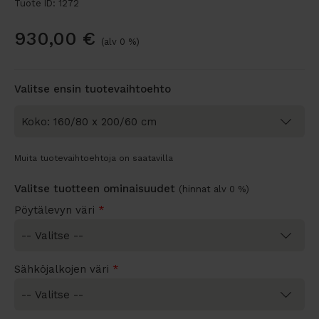
Tuote ID: 1272
930,00
€
(alv 0 %)
Valitse ensin tuotevaihtoehto
Muita tuotevaihtoehtoja on saatavilla
Valitse tuotteen ominaisuudet
(hinnat alv 0 %)
Pöytälevyn väri
*
Sähköjalkojen väri
*