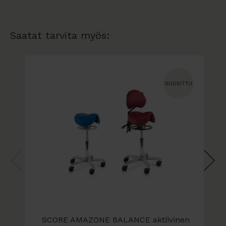
- toimitus noutopaketeissa, kysy myös kasaus -ja
kuljetuspalvelua
Saatat tarvita myös:
SCORE AMAZONE BALANCE aktiivinen