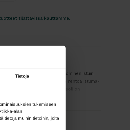
tuotteet tilattavissa kauttamme.
IRIT satulatuolissa on ergonominen istuin,
Tietoja
tiota sekä edistää terveellistä ja rentoa istuma-
Pienen kokonsa ansiosta tämä tuoli on
steisiin, joissa on vähän tilaa.
 ominaisuuksien tukemiseen
p
ehmeästä polyuretaanista valmistettu
tiikka-alan
kava istuin. P
olyuretaani on helppo pitää
ietoja muihin tietoihin, joita
uu siksi hyvin teollisuuteen ja