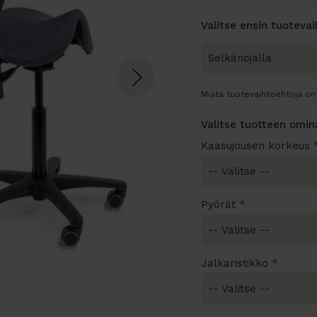
Valitse ensin tuoteva
Muita tuotevaihtoehtoja on 
Valitse tuotteen omi
Kaasujousen korkeus
Pyörät
*
Jalkaristikko
*