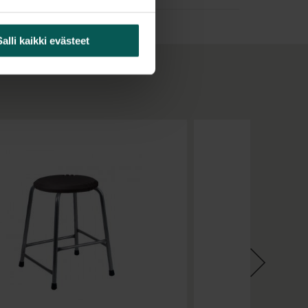
taani ei ylikuumene tai aiheuta hikoilua
viä työkaluja, kipinöitä, mietoja happoja ja
Salli kaikki evästeet
et:
elkänoja, jossa korkeussäätö ja kulman
ö
stuimen kallistuksen säätö
tikko
meät, koville lattioille tarkoitetut
ti saa kovat pyörät, jarrulliset pehmeät pyörät
ö kaasujousella (saatavana eri korkeuksia)
miini jalkaristikko Ø 60 cm
llistuksen säätöä - kysy tästä lisää!