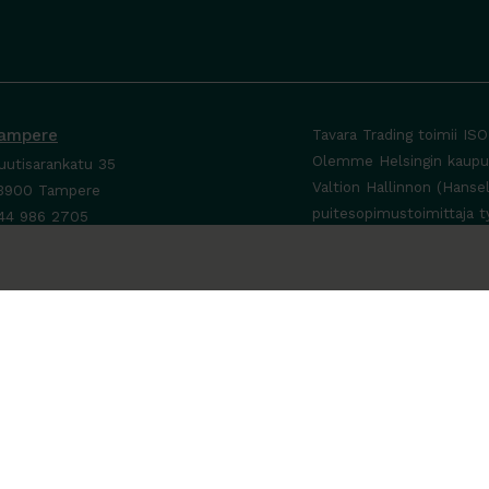
ampere
Tavara Trading toimii IS
Olemme Helsingin kaupung
uutisarankatu 35
Valtion Hallinnon (Hanse
3900 Tampere
puitesopimustoimittaja t
44 986 2705
ta yhteyttä ›
a-To 8-16
e sopimuksen mukaan
a-Su suljettu