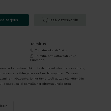
?
dä tarjous
Lisää ostoskoriin
Toimitus
Toimitusaika: 4-6 vko
Toimitukset kattavasti koko
Suomeen.
ikana sekä lantion liikkeet vähentävät staattista rasitusta,
 nikamien välilevyihin sekä eri lihasryhmiin. Terveen
naaminen työasento, jonka tämä tuoli auttaa säilyttämään
illa saat lisäksi samalla harjoitettua lihaksistoa!
iluun