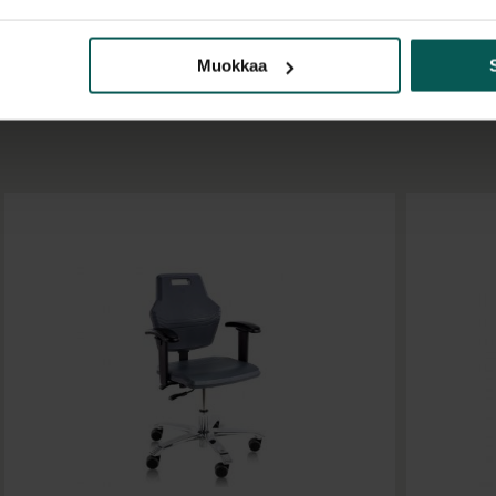
varastoon.
Polyure
sekä kestävää terä
Muokkaa
hiilivetyjä.
Tuolin ominaisuud
polyuretaani s
(kallistus) säät
polyuretaani i
musta jalkaris
pyörät ovat peh
(vaihtoehtoises
tai liukunastat)
korkeudensäät
Lisävarusteet:
kiillotettu alu
istuin ilman ka