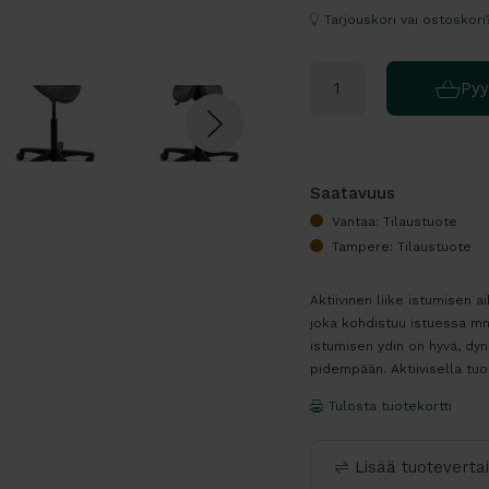
Tarjouskori vai ostoskori
Pyy
Saatavuus
Vantaa: Tilaustuote
Tampere: Tilaustuote
Aktiivinen liike istumisen a
joka kohdistuu istuessa mm.
istumisen ydin on hyvä, dy
pidempään. Aktiivisella tuol
Tulosta tuotekortti
Lisää tuoteverta