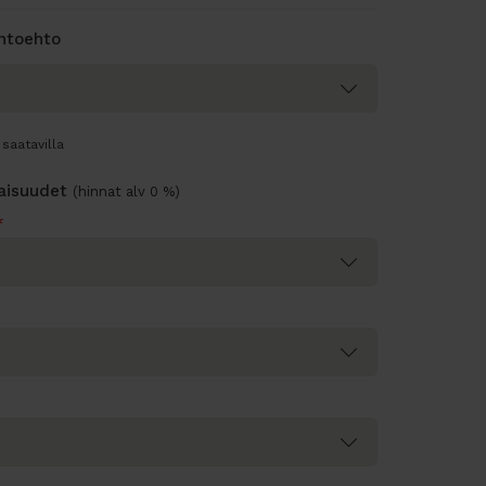
ihtoehto
saatavilla
naisuudet
(hinnat alv 0 %)
*