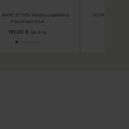
 BASE STEPS teollisuusjakkara
SCORE AMAZON
säädettäv
Polyuretaani istuin
ESD-suojattu, sau
191,00
€
705,00
su
(alv 0 %)
Tilaustuote
Ti