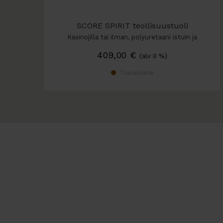
SCORE SPIRIT teollisuustuoli
Käsinojilla tai ilman, polyuretaani istuin ja
selkänoja
409,00
€
(alv 0 %)
Tilaustuote