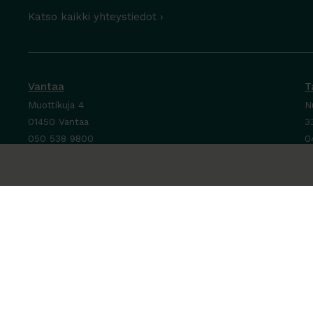
Katso kaikki yhteystiedot ›
Vantaa
T
Muottikuja 4
N
01450 Vantaa
3
050 538 9800
0
Ota yhteyttä ›
O
Ma-Pe 8-16
M
La-Su suljettu
P
L