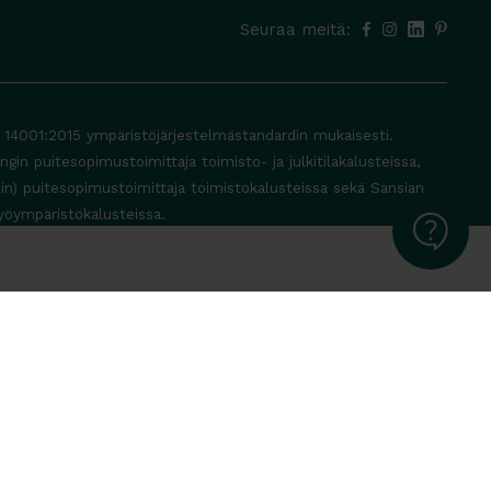
Seuraa meitä:
O 14001:2015 ympäristöjärjestelmästandardin mukaisesti.
in puitesopimustoimittaja toimisto- ja julkitilakalusteissa,
lin) puitesopimustoimittaja toimistokalusteissa sekä Sansian
yöympäristökalusteissa.