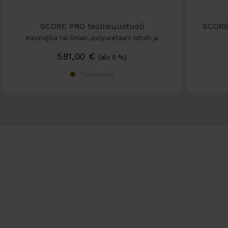
SCORE PRO teollisuustuoli
SCORE
Käsinojilla tai ilman, polyuretaani istuin ja
selkänoja
581,00
€
(alv 0 %)
Tilaustuote