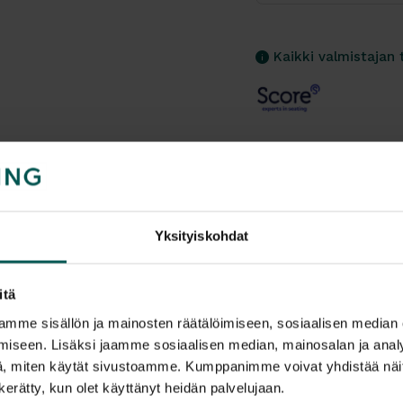
Kaikki valmistajan 
Tuotekuvaus
SCORE AMAZONE SP
Yksityiskohdat
joka kallistaa lan
ja selkäasentoa. 
itä
ihanteellinen työpi
mme sisällön ja mainosten räätälöimiseen, sosiaalisen median
Spirit tuolissa on 
iseen. Lisäksi jaamme sosiaalisen median, mainosalan ja analy
ergonominen ja mu
, miten käytät sivustoamme. Kumppanimme voivat yhdistää näitä t
Lisätiedot
puhtaana ja sovelt
n kerätty, kun olet käyttänyt heidän palvelujaan.