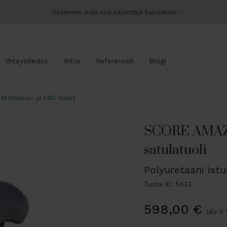
Ostamme isoja eriä käytettyjä kalusteita
Yhteystiedot
Yritys
Referenssit
Blogi
 teollisuus- ja ESD-tuolit
SCORE AMAZO
satulatuoli
Polyuretaani istu
Tuote ID: 5433
598,00
€
(alv 0