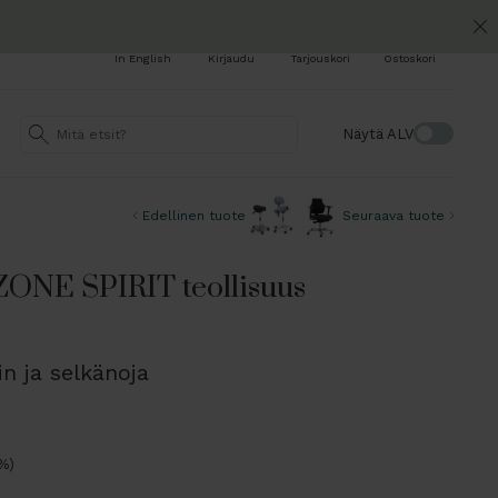
In English
Kirjaudu
Tarjouskori
Ostoskori
Näytä ALV
Edellinen tuote
Seuraava tuote
NE SPIRIT teollisuus
in ja selkänoja
 %)