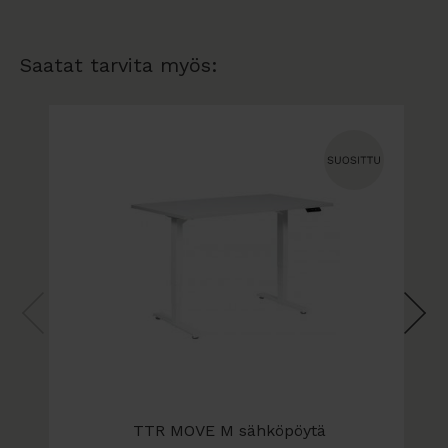
- Istuinkorkeus 408-540 mm 150 mm:n
kaasujousella, lisävaruste
Saatat tarvita myös:
- Istuinkorkeus 555-810 mm 265 mm:n
kaasujousella, lisävaruste
- Selkänojan korkeus 460 mm
- Selkänojan tukipisteen korkeus 150-240 mm
- Istuinsyvyys 340-420 mm
- Istuimen leveys 470 mm
- Tuolin enimmäisleveys 595 mm
- Jalkaristikon läpimitta 730 mm
- Paino 13 kg
TTR MOVE M sähköpöytä