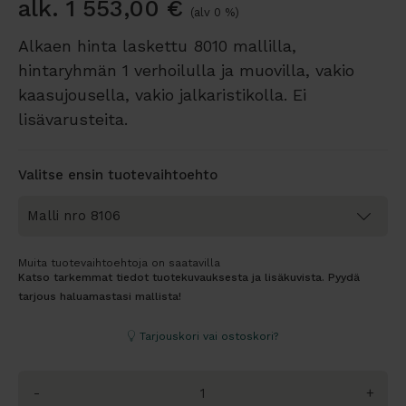
alk.
1 553,00
€
(alv 0 %)
Alkaen hinta laskettu 8010 mallilla,
hintaryhmän 1 verhoilulla ja muovilla, vakio
kaasujousella, vakio jalkaristikolla. Ei
lisävarusteita.
Valitse ensin tuotevaihtoehto
Muita tuotevaihtoehtoja on saatavilla
Katso tarkemmat tiedot tuotekuvauksesta ja lisäkuvista. Pyydä
tarjous haluamastasi mallista!
Tarjouskori vai ostoskori?
-
+