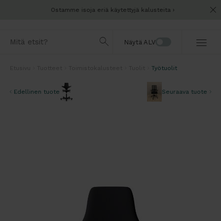
Ostamme isoja eriä käytettyjä kalusteita
Näytä ALV
Etusivu
Tuotteet
Toimistokalusteet
Tuolit
Työtuolit
Edellinen tuote
Seuraava tuote