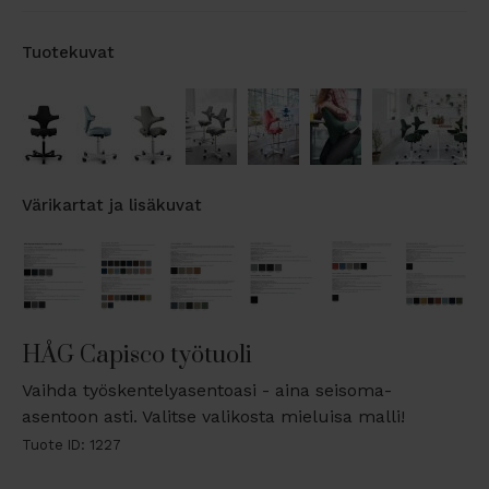
Tuotekuvat
Värikartat ja lisäkuvat
HÅG Capisco työtuoli
Vaihda työskentelyasentoasi - aina seisoma-
asentoon asti. Valitse valikosta mieluisa malli!
Tuote ID: 1227