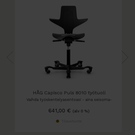
- Alumiininen jalkaristikko muotoilluilla jalansijoilla.
Väri: musta, hopea, valkoinen tai kiillotettu.
- Pyörät: pehmeät pyörät kovalle lattialle tai
kovat pyörät pehmeälle lattialle (saatavana myös
liukutassut)
- Kaasujousi: vakio 200 mm, erikoiskorkea 265 mm,
erikoismatala 150 mm
- Lisävarusteet:
Teleskooppinen kaasujousen suoja (musta)
HÅG FootRing jalkarengas (musta, hopea tai
valkoinen)
HÅG Capisco Puls 8010 työtuoli
HÅG STEPUP® jalkatuki (musta tai hopea)
Vaihda työskentelyasentoasi - aina seisoma-
Integroitu henkari
asentoon asti.…
641,00
€
(alv 0 %)
Tuolin mitat:
Tilaustuote
- Istuinkorkeus 470-665 mm 200 mm:n
kaasujousella,
vakio