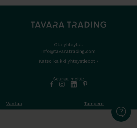
Ota yhteyttä:
info@tavaratrading.com
Katso kaikki yhteystiedot ›
Seuraa meitä:
Vantaa
Tampere
Muottikuja 4
Nuutisarankatu 35
01450 Vantaa
33900 Tampere
050 538 9800
044 986 2705
Ota yhteyttä ›
Ota yhteyttä ›