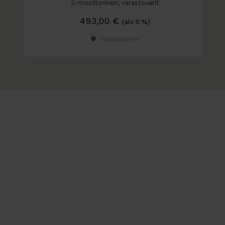
2-moottorinen, varastovärit
493,00
€
(alv 0 %)
Varastotuote