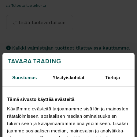
Tulosta tuotekortti
Lisää tuotevertailuun
Kaikki valmistajan tuotteet tilattavissa kauttamme.
Suostumus
Yksityiskohdat
Tietoja
Tuotekuvaus
Tämä sivusto käyttää evästeitä
HÅG Capisco 8106 on selkänojallinen, kokonaan
Käytämme evästeitä tarjoamamme sisällön ja mainosten
verhoiltu toimistotuoli. Työskentelykorkeus voidaan
räätälöimiseen, sosiaalisen median ominaisuuksien
säätää matalasta aina seisoma-asentoon asti,
tukemiseen ja kävijämäärämme analysoimiseen. Lisäksi
jolloin liikkuminen on dynaamisempaa tasapainosta
jaamme sosiaalisen median, mainosalan ja analytiikka-