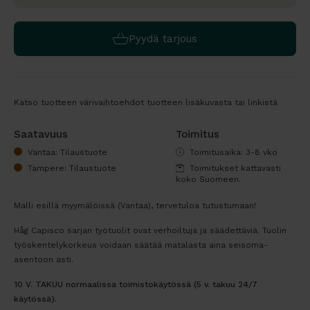
Pyydä tarjous
Katso tuotteen värivaihtoehdot tuotteen lisäkuvasta tai linkistä
Saatavuus
Toimitus
Vantaa: Tilaustuote
Toimitusaika: 3-8 vko
Tampere: Tilaustuote
Toimitukset kattavasti
koko Suomeen.
Malli esillä myymälöissä (Vantaa), tervetuloa tutustumaan!
Håg Capisco sarjan työtuolit ovat verhoiltuja ja säädettäviä. Tuolin
työskentelykorkeus voidaan säätää matalasta aina seisoma-
asentoon asti.
10 V. TAKUU normaalissa toimistokäytössä
(5 v. takuu 24/7
käytössä).