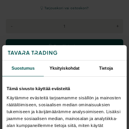
Tarjouskori vai ostoskori?
-
+
Pyydä tarjous
Lisää ostoskoriin
Suostumus
Yksityiskohdat
Tietoja
Tämä sivusto käyttää evästeitä
Katso tuotteen värivaihtoehdot väritaulukoista
Käytämme evästeitä tarjoamamme sisällön ja mainosten
räätälöimiseen, sosiaalisen median ominaisuuksien
Saatavuus
Toimitus
tukemiseen ja kävijämäärämme analysoimiseen. Lisäksi
Vantaa: Tilaustuote
Toimitusaika: 4-6 vko
jaamme sosiaalisen median, mainosalan ja analytiikka-
Tampere: Tilaustuote
Toimitukset kattavasti
alan kumppaneillemme tietoja siitä, miten käytät
koko Suomeen.