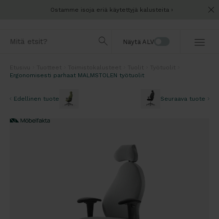
Ostamme isoja eriä käytettyjä kalusteita
Näytä ALV
Etusivu
Tuotteet
Toimistokalusteet
Tuolit
Työtuolit
Ergonomisesti parhaat MALMSTOLEN työtuolit
Edellinen tuote
Seuraava tuote