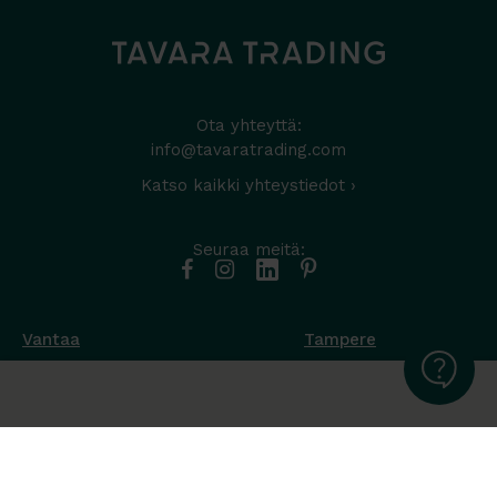
Kysy lisää ja rakennetaan juuri Sinun tuolisi!
Ota yhteyttä:
info@tavaratrading.com
Katso kaikki yhteystiedot ›
Seuraa meitä:
Vantaa
Tampere
Muottikuja 4
Nuutisarankatu 35
01450 Vantaa
33900 Tampere
050 538 9800
044 986 2705
Ota yhteyttä ›
Ota yhteyttä ›
Ma-Pe 8-16
Ma-To 8-16