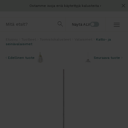
Ostamme isoja eriä käytettyjä kalusteita
Näytä ALV
Etusivu
Tuotteet
Toimistokalusteet
Valaisimet
Katto- ja
seinävalaisimet
Edellinen tuote
Seuraava tuote