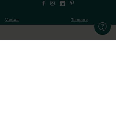
Vantaa
Tampere
Muottikuja 4
Nuutisarankatu 35
01450 Vantaa
33900 Tampere
050 538 9800
044 986 2705
Ota yhteyttä ›
Ota yhteyttä ›
Ma-Pe 8-16
Ma-To 8-16
La-Su suljettu
Pe sopimuksen mukaan
La-Su suljettu
Tavara Trading toimii ISO 14001:2015
ympäristöjärjestelmästandardin mukaisesti. Olemme Helsingin
kaupungin puitesopimustoimittaja toimisto- ja
julkitilakalusteissa, Valtion Hallinnon (Hanselin)
puitesopimustoimittaja toimistokalusteissa sekä Sansian
puitesopimustoimittaja työympäristökalusteissa.