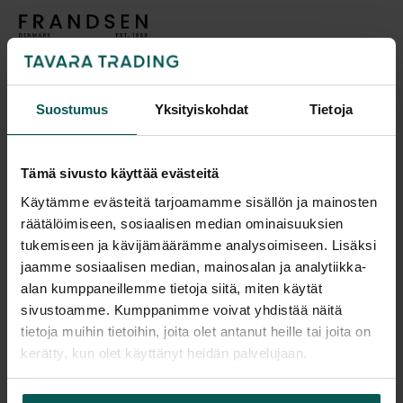
Tuotekuvaus
Suostumus
Yksityiskohdat
Tietoja
Frandsen Ball Glass on riippuvalaisin, joka perustuu
Tämä sivusto käyttää evästeitä
Benny Frandsenin vuonna 1968 suunnittelemaan
Ball-valaisimeen. Värjätty tai opaalilasi korostaa
Käytämme evästeitä tarjoamamme sisällön ja mainosten
räätälöimiseen, sosiaalisen median ominaisuuksien
valon lämpöä ja luo tilaan pehmeän tunnelman.
tukemiseen ja kävijämäärämme analysoimiseen. Lisäksi
Pallomainen lasikupu ja perforoitu metallinen
jaamme sosiaalisen median, mainosalan ja analytiikka-
yläosa yhdistävät alkuperäisen Ball-malliston
alan kumppaneillemme tietoja siitä, miten käytät
tunnistettavan muotokielen nykyaikaiseen
Suunnittelija
sivustoamme. Kumppanimme voivat yhdistää näitä
ilmeeseen. Valaisin soveltuu esimerkiksi
tietoja muihin tietoihin, joita olet antanut heille tai joita on
ravintoloihin, hotelleihin, aulatiloihin,
kerätty, kun olet käyttänyt heidän palvelujaan.
neuvottelutiloihin sekä muihin julki- ja
Lisätiedot
edustustiloihin.