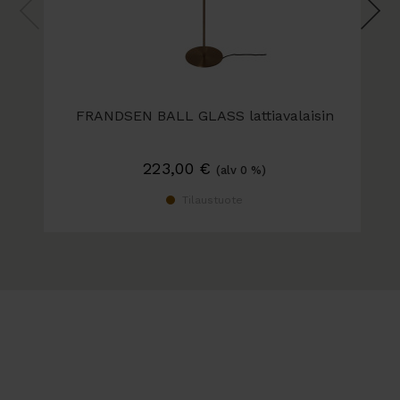
Amber
Cappuccino
Sand Grey
Opal Rose
Opal White
FRANDSEN BALL GLASS lattiavalaisin
Ø25 cm
223,00
€
Opal White
(alv 0 %)
Cappuccino
Tilaustuote
Sand Grey