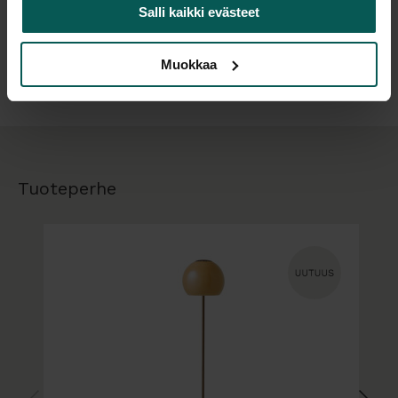
Salli kaikki evästeet
Materiaalit ja rakenne
Tiedostot
Muokkaa
Valaisin on valmistettu lasista ja metallista.
Lasikupu levittää valoa pehmeästi ympäristöön, ja
metallinen yläosa viimeistelee Ball-sarjan
tunnistettavan ilmeen. Värillisissä malleissa on
vaaleanbeige kangaspäällysteinen johto, kun taas
Tuoteperhe
valkoisessa mallissa johto on valkoinen.
Muunneltavuus ja vaihtoehdot
Ball Glass on saatavana kahdessa kokoluokassa:
Ø18 cm
Ø25 cm
Värivaihtoehdot:
Ø18 cm