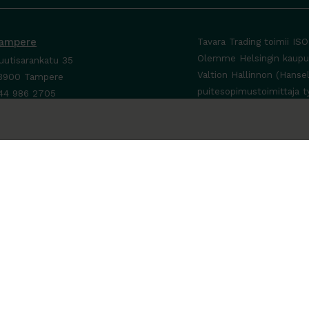
ampere
Tavara Trading toimii IS
Olemme Helsingin kaupung
uutisarankatu 35
Valtion Hallinnon (Hanse
3900 Tampere
puitesopimustoimittaja t
44 986 2705
ta yhteyttä ›
a-To 8-16
e sopimuksen mukaan
a-Su suljettu