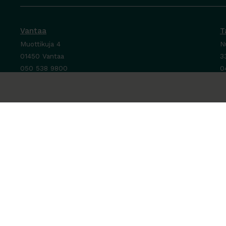
Vantaa
T
Muottikuja 4
N
01450 Vantaa
3
050 538 9800
0
Ota yhteyttä ›
O
Ma-Pe 8-16
M
La-Su suljettu
P
L