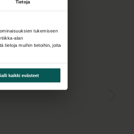
Tietoja
 ja kupu opaalilasista tai uurretusta lasista
 Virtajohto on läpinäkyvä muovijohto. Valaisimen
n harjatusta teräksestä valmistettu
 ominaisuuksien tukemiseen
tiikka-alan
ietoja muihin tietoihin, joita
 vaihtoehdot
Salli kaikki evästeet
toon kuuluu lisäksi yhteensopivia seinä- ja