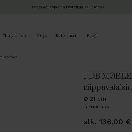
Ostamme isoja eriä käytettyjä kalusteita
Yhteystiedot
Yritys
Referenssit
Blogi
valaisimet
FDB MØBLER
riippuvalaisin
Ø 21 cm
Tuote ID: 6961
alk.
136,00