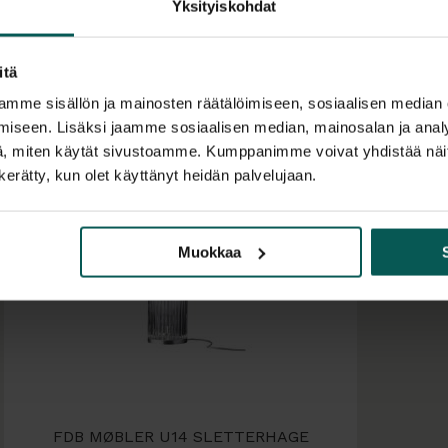
Yksityiskohdat
Runko on alumiinia
mallista riippuen.
itä
mukana toimitetaa
mme sisällön ja mainosten räätälöimiseen, sosiaalisen median
kattokuppi.
iseen. Lisäksi jaamme sosiaalisen median, mainosalan ja analy
, miten käytät sivustoamme. Kumppanimme voivat yhdistää näitä t
Muunneltavuus ja
n kerätty, kun olet käyttänyt heidän palvelujaan.
Lasivaihtoehdot:
opaalilasi
Muokkaa
uurrettu lasi
Sletterhage-mallis
pöytävalaisimia.
FDB MØBLER U14 SLETTERHAGE