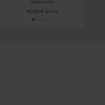
pöytävalaisin
152,00
€
(alv 0 %)
Tilaustuote