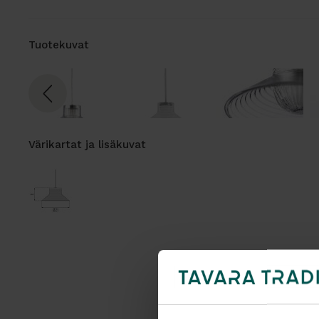
Tuotekuvat
Värikartat ja lisäkuvat