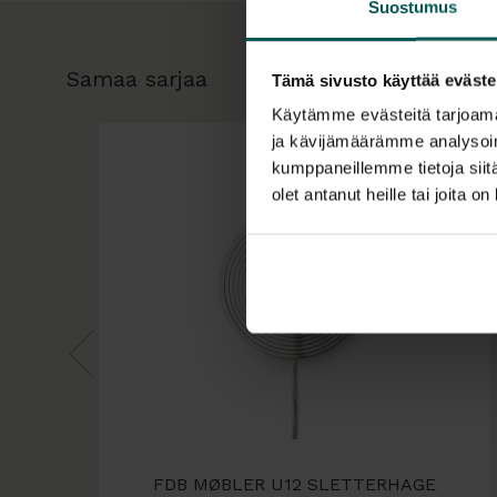
Suostumus
Samaa sarjaa
Tämä sivusto käyttää eväste
Käytämme evästeitä tarjoama
ja kävijämäärämme analysoim
kumppaneillemme tietoja siitä
olet antanut heille tai joita o
FDB MØBLER U12 SLETTERHAGE