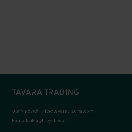
Ota yhteyttä:
info@tavaratrading.com
Katso kaikki yhteystiedot ›