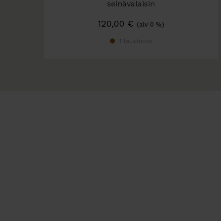
seinävalaisin
Ø 21 cm
120,00
€
(alv 0 %)
Tilaustuote