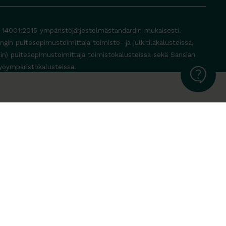
O 14001:2015 ympäristöjärjestelmästandardin mukaisesti.
in puitesopimustoimittaja toimisto- ja julkitilakalusteissa,
lin) puitesopimustoimittaja toimistokalusteissa sekä Sansian
yöympäristökalusteissa.