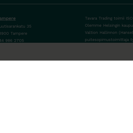
ampere
Tavara Trading toimii IS
Olemme Helsingin kaupung
uutisarankatu 35
Valtion Hallinnon (Hanse
3900 Tampere
puitesopimustoimittaja t
44 986 2705
ta yhteyttä ›
a-To 8-16
e sopimuksen mukaan
a-Su suljettu