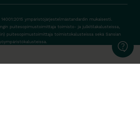
O 14001:2015 ympäristöjärjestelmästandardin mukaisesti.
in puitesopimustoimittaja toimisto- ja julkitilakalusteissa,
lin) puitesopimustoimittaja toimistokalusteissa sekä Sansian
yöympäristökalusteissa.