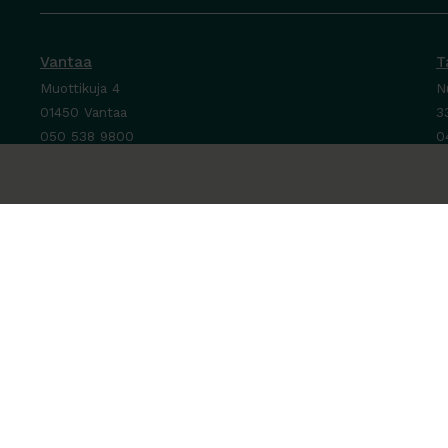
Vantaa
T
Muottikuja 4
N
01450 Vantaa
3
050 538 9800
0
Ota yhteyttä ›
O
Ma-Pe 8-16
M
La-Su suljettu
P
L