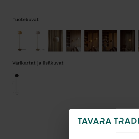
Tuotekuvat
Värikartat ja lisäkuvat