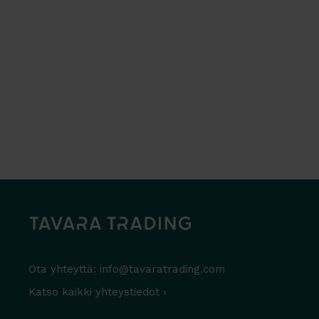
Ota yhteyttä:
info@tavaratrading.com
Katso kaikki yhteystiedot ›