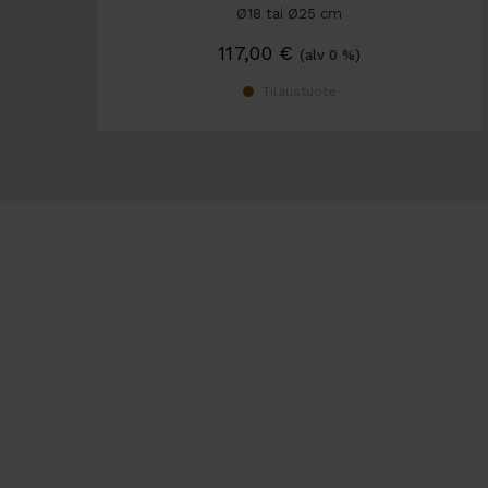
Ø18 tai Ø25 cm
117,00
€
(alv 0 %)
Tilaustuote