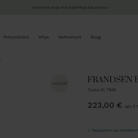
Ostamme isoja eriä käytettyjä kalusteita
Yhteystiedot
Yritys
Referenssit
Blogi
t
FRANDSEN BA
Tuote ID: 7996
223,00
€
(alv 0 
Tarjouskori vai ostoskori