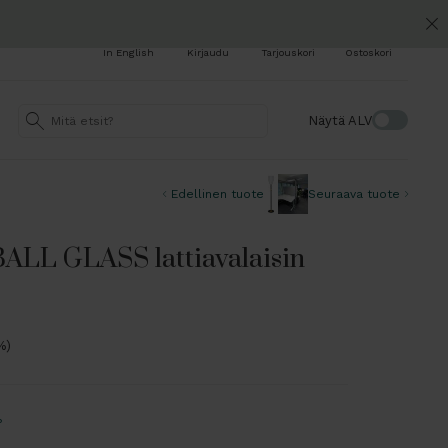
In English
Kirjaudu
Tarjouskori
Ostoskori
Näytä ALV
Edellinen tuote
Seuraava tuote
LL GLASS lattiavalaisin
%)
?