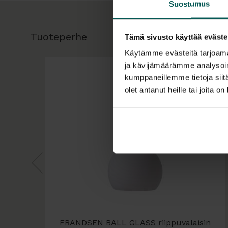
Suostumus
Tuoteperhe
Tämä sivusto käyttää eväste
Käytämme evästeitä tarjoama
ja kävijämäärämme analysoim
kumppaneillemme tietoja siitä
olet antanut heille tai joita o
FRANDSEN BALL GLASS riippuvalaisin