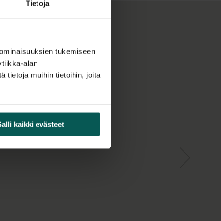
on saatavana kahdella värivaihtoehdolla:
Tietoja
 ominaisuuksien tukemiseen
tiikka-alan
ietoja muihin tietoihin, joita
Salli kaikki evästeet