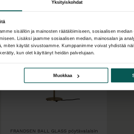
Ball Glass Floor 
Yksityiskohdat
Amber
Sand Grey
itä
mme sisällön ja mainosten räätälöimiseen, sosiaalisen median
iseen. Lisäksi jaamme sosiaalisen median, mainosalan ja analy
, miten käytät sivustoamme. Kumppanimme voivat yhdistää näitä t
n kerätty, kun olet käyttänyt heidän palvelujaan.
Muokkaa
FRANDSEN BALL GLASS pöytävalaisin