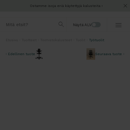
Ostamme isoja eriä käytettyjä kalusteita
Näytä ALV
Etusivu
Tuotteet
Toimistokalusteet
Tuolit
Työtuolit
Edellinen tuote
Seuraava tuote