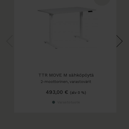
TTR MOVE M sähköpöytä
2-moottorinen, varastovärit
493,00
€
(alv 0 %)
Varastotuote