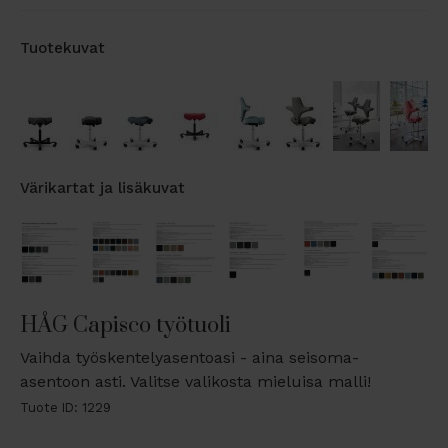
Tuotekuvat
Värikartat ja lisäkuvat
HÅG Capisco työtuoli
Vaihda työskentelyasentoasi - aina seisoma-
asentoon asti. Valitse valikosta mieluisa malli!
Tuote ID: 1229