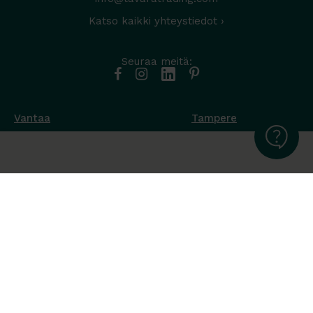
Katso kaikki yhteystiedot ›
Seuraa meitä:
Vantaa
Tampere
Muottikuja 4
Nuutisarankatu 35
01450 Vantaa
33900 Tampere
050 538 9800
044 986 2705
Ota yhteyttä ›
Ota yhteyttä ›
Ma-Pe 8-16
Ma-To 8-16
La-Su suljettu
Pe sopimuksen mukaan
La-Su suljettu
Tavara Trading toimii ISO 14001:2015
ympäristöjärjestelmästandardin mukaisesti. Olemme Helsingin