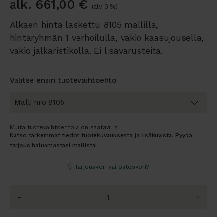
alk.
661,00
€
(alv 0 %)
Alkaen hinta laskettu 8105 mallilla,
hintaryhmän 1 verhoilulla, vakio kaasujousella,
vakio jalkaristikolla. Ei lisävarusteita.
Valitse ensin tuotevaihtoehto
Muita tuotevaihtoehtoja on saatavilla
Katso tarkemmat tiedot tuotekuvauksesta ja lisäkuvista. Pyydä
tarjous haluamastasi mallista!
Tarjouskori vai ostoskori?
-
+