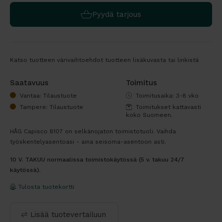
Pyydä tarjous
Katso tuotteen värivaihtoehdot tuotteen lisäkuvasta tai linkistä
Saatavuus
Toimitus
Vantaa: Tilaustuote
Toimitusaika: 3-8 vko
Tampere: Tilaustuote
Toimitukset kattavasti
koko Suomeen.
HÅG Capisco 8107 on selkänojaton toimistotuoli. Vaihda
työskentelyasentoasi - aina seisoma-asentoon asti.
10 V. TAKUU normaalissa toimistokäytössä (5 v. takuu 24/7
käytössä).
Tulosta tuotekortti
Lisää tuotevertailuun