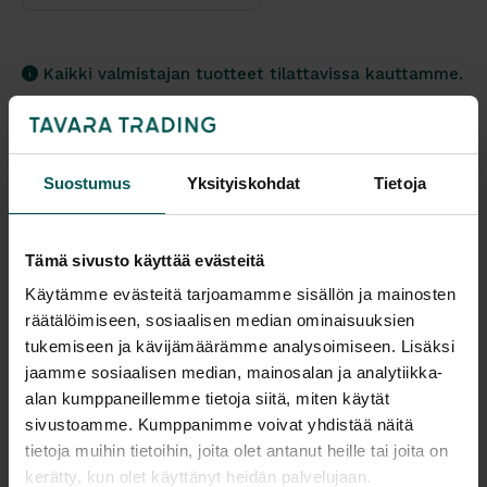
Kaikki valmistajan tuotteet tilattavissa kauttamme.
Suostumus
Yksityiskohdat
Tietoja
Tuotekuvaus
Tämä sivusto käyttää evästeitä
HÅG Capisco 8105 on selkänojaton, kokonaan
Käytämme evästeitä tarjoamamme sisällön ja mainosten
verhoiltu toimistotuoli.
Työskentelykorkeus voidaan
räätälöimiseen, sosiaalisen median ominaisuuksien
säätää matalasta aina seisoma-asentoon asti,
tukemiseen ja kävijämäärämme analysoimiseen. Lisäksi
jolloin liikkuminen on dynaamisempaa tasapainosta
jaamme sosiaalisen median, mainosalan ja analytiikka-
tinkimättä.
Tuolissa hyvät säätömahdollisuudet,
alan kumppaneillemme tietoja siitä, miten käytät
sivustoamme. Kumppanimme voivat yhdistää näitä
myös lukittava ja säädettävä keinuvastus.
Soveltuu
tietoja muihin tietoihin, joita olet antanut heille tai joita on
kaikkiin työtiloihin, joissa työpöytä on
Suunnittelija
kerätty, kun olet käyttänyt heidän palvelujaan.
korkeudeltaan vähintään 72 cm.