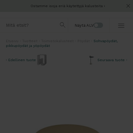
Ostamme isoja eriä käytettyjä kalusteita
Näytä ALV
Etusivu
Tuotteet
Toimistokalusteet
Pöydät
Sohvapöydät,
pikkupöydät ja yöpöydät
Edellinen tuote
Seuraava tuote