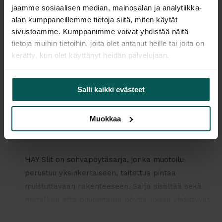
jaamme sosiaalisen median, mainosalan ja analytiikka-
Malli esillä myymälöissä (Tampere), tervetuloa tutustumaan!
alan kumppaneillemme tietoja siitä, miten käytät
sivustoamme. Kumppanimme voivat yhdistää näitä
Tulosta tuotekortti
tietoja muihin tietoihin, joita olet antanut heille tai joita on
kerätty, kun olet käyttänyt heidän palvelujaan.
Kaikki valmistajan tuotteet tilattavissa kauttamme.
Salli kaikki evästeet
Muokkaa
Tuotekuvaus
HAY Slit on sohvapöytäsarja, jonka muotoilu
perustuu yksinkertaiseen, taitettua pintaa
muistuttavaan rakenteeseen. Sarja sisältää sekä
metallisia että puupintaisia pöytiä, joissa yhdistyvät
kevyt ilme ja selkeä geometrinen muoto. Slit-