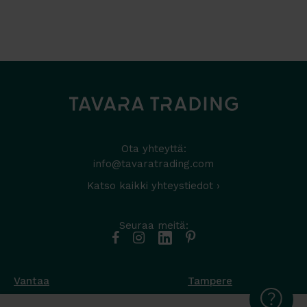
Ota yhteyttä:
info@tavaratrading.com
Katso kaikki yhteystiedot ›
Seuraa meitä:
Vantaa
Tampere
Muottikuja 4
Nuutisarankatu 35