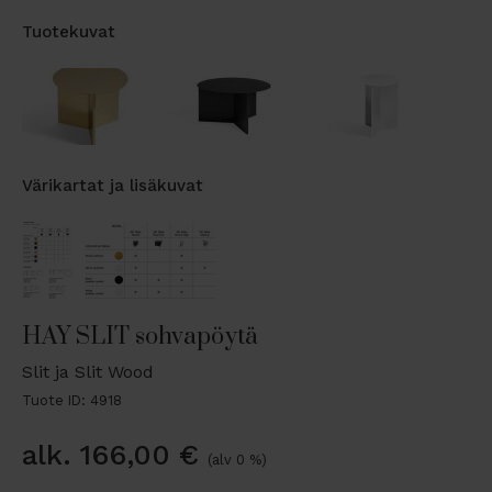
Tuotekuvat
Värikartat ja lisäkuvat
HAY SLIT sohvapöytä
Slit ja Slit Wood
Tuote ID: 4918
alk.
166,00
€
(alv 0 %)