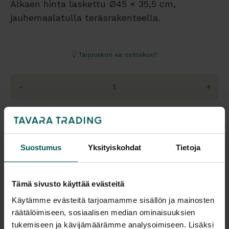
Alkaen hinta laskettu Ø45 × 35,5 cm,
jauhemaalatulla teräsrakenteella.
Tarjouskori vai ostoskori?
-
+
Pyydä tarjous
Suostumus
Yksityiskohdat
Tietoja
Katso tuotteen värivaihtoehdot tuotteen lisäkuvasta tai linkistä
Tämä sivusto käyttää evästeitä
Saatavuus
Toimitus
Käytämme evästeitä tarjoamamme sisällön ja mainosten
Vantaa: Tilaustuote
Toimitusaika: 6-8 vko
räätälöimiseen, sosiaalisen median ominaisuuksien
Tampere: Tilaustuote
Toimitukset kattavasti
tukemiseen ja kävijämäärämme analysoimiseen. Lisäksi
koko Suomeen.