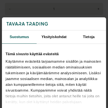
-
+
Pyydä tarjous
Suostumus
Yksityiskohdat
Tietoja
Katso tuotteen värivaihtoehdot väritaulukosta
Tämä sivusto käyttää evästeitä
Saatavuus
Toimitus
Käytämme evästeitä tarjoamamme sisällön ja mainosten
Vantaa: Tilaustuote
Toimitusaika: 4-6 vko
räätälöimiseen, sosiaalisen median ominaisuuksien
Tampere: Tilaustuote
Toimitukset kattavasti
tukemiseen ja kävijämäärämme analysoimiseen. Lisäksi
koko Suomeen.
jaamme sosiaalisen median, mainosalan ja analytiikka-
Tulosta tuotekortti
alan kumppaneillemme tietoja siitä, miten käytät
sivustoamme. Kumppanimme voivat yhdistää näitä
tietoja muihin tietoihin, joita olet antanut heille tai joita on
kerätty, kun olet käyttänyt heidän palvelujaan.
Tuotekuvaus