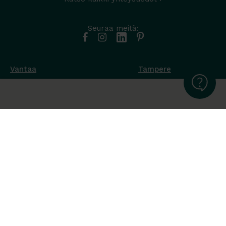
Seuraa meitä:
Vantaa
Tampere
Muottikuja 4
Nuutisarankatu 35
01450 Vantaa
33900 Tampere
050 538 9800
044 986 2705
Ota yhteyttä ›
Ota yhteyttä ›
Ma-Pe 8-16
Ma-To 8-16
La-Su suljettu
Pe sopimuksen mukaan
La-Su suljettu
Tavara Trading toimii ISO 14001:2015
ympäristöjärjestelmästandardin mukaisesti. Olemme Helsingin
kaupungin puitesopimustoimittaja toimisto- ja