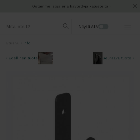
Ostamme isoja eriä käytettyjä kalusteita
Näytä ALV
Etusivu
Info
Edellinen tuote
Seuraava tuote