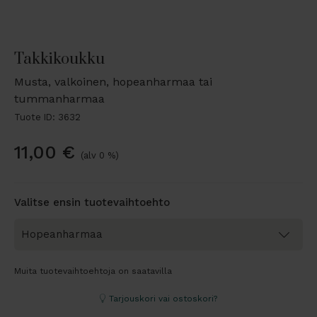
Takkikoukku
Musta, valkoinen, hopeanharmaa tai
tummanharmaa
Tuote ID: 3632
11,00
€
(alv 0 %)
Valitse ensin tuotevaihtoehto
Muita tuotevaihtoehtoja on saatavilla
Tarjouskori vai ostoskori?