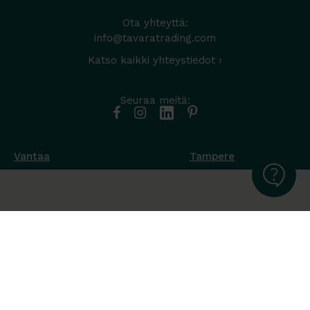
Ota yhteyttä:
info@tavaratrading.com
Katso kaikki yhteystiedot ›
Seuraa meitä:
Vantaa
Tampere
Muottikuja 4
Nuutisarankatu 35
01450 Vantaa
33900 Tampere
050 538 9800
044 986 2705
Ota yhteyttä ›
Ota yhteyttä ›
Ma-Pe 8-16
Ma-To 8-16
La-Su suljettu
Pe sopimuksen mukaan
La-Su suljettu