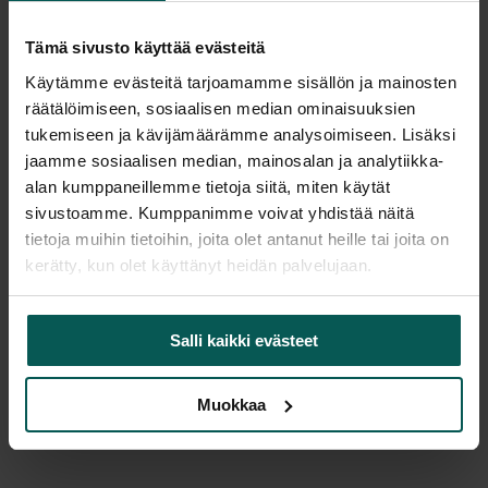
Tampere: Loppuunmyyty
Tämä sivusto käyttää evästeitä
Tulosta tuotekortti
Käytämme evästeitä tarjoamamme sisällön ja mainosten
räätälöimiseen, sosiaalisen median ominaisuuksien
tukemiseen ja kävijämäärämme analysoimiseen. Lisäksi
jaamme sosiaalisen median, mainosalan ja analytiikka-
Tuotekuvaus
alan kumppaneillemme tietoja siitä, miten käytät
sivustoamme. Kumppanimme voivat yhdistää näitä
Martela Stacks sermin korotusosa harmaalla
tietoja muihin tietoihin, joita olet antanut heille tai joita on
verhoilulla. Sopii 80 cm leveään sermiin.
kerätty, kun olet käyttänyt heidän palvelujaan.
Salli kaikki evästeet
Muokkaa