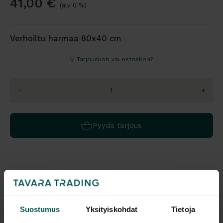
41,00
€
(alv 0 %)
Verhoiltu harmaa 80x40 cm
Tarjouskori vai ostoskori?
-
+
Pyydä tarjous
Värivaihtoehdot:
Saatavuus
Suostumus
Yksityiskohdat
Tietoja
Vantaa: Loppuunmyyty