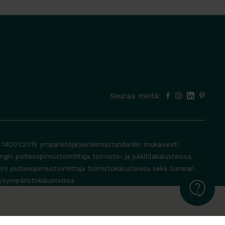
Seuraa meitä:
O 14001:2015 ympäristöjärjestelmästandardin mukaisesti.
in puitesopimustoimittaja toimisto- ja julkitilakalusteissa,
lin) puitesopimustoimittaja toimistokalusteissa sekä Sansian
yöympäristökalusteissa.