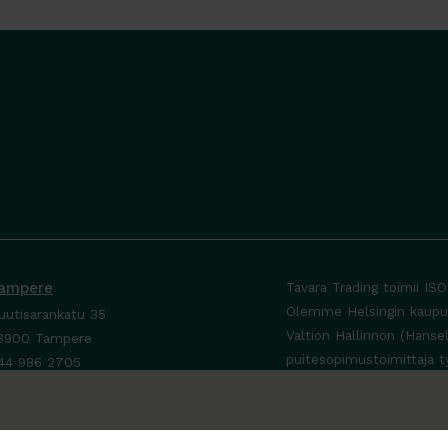
ampere
Tavara Trading toimii IS
Olemme Helsingin kaupung
uutisarankatu 35
Valtion Hallinnon (Hanse
3900 Tampere
puitesopimustoimittaja t
44 986 2705
ta yhteyttä ›
a-To 8-16
e sopimuksen mukaan