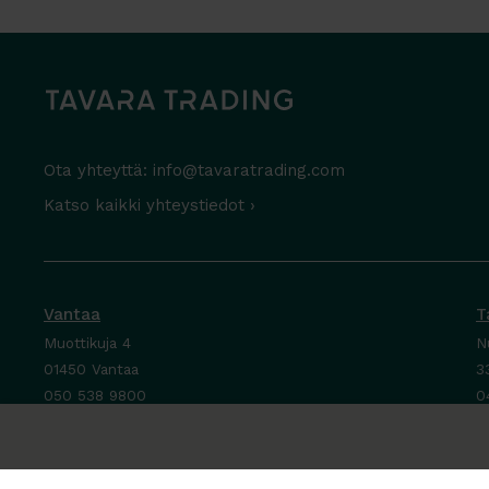
Ota yhteyttä:
info@tavaratrading.com
Katso kaikki yhteystiedot ›
Vantaa
T
Muottikuja 4
N
01450 Vantaa
3
050 538 9800
0
Ota yhteyttä ›
O
Ma-Pe 8-16
M
La-Su suljettu
P