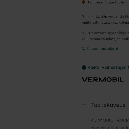
Tampere: Tilaustuote
Minimimäärään voit yhdistää
muita valmistajan valikoima
Muut tuotteet löydät kirjoi
valikoiman valmistajan omilt
Tulosta tuotekortti
Kaikki valmistajan 
Tuotekuvaus
VERMOBIL TAORMINA
pienessä tilassa k