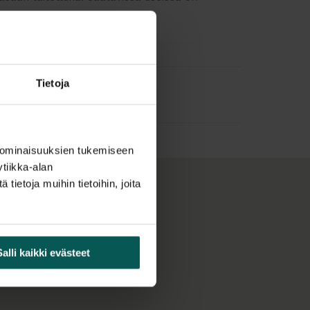
, pakkauskoko 1 kpl. Hinta per kappale.
m Lev. 64 cm Syv. 97,5 cm.
Tietoja
 cm.
g.
 ominaisuuksien tukemiseen
oitu teräs.
tiikka-alan
ietoja muihin tietoihin, joita
Salli kaikki evästeet