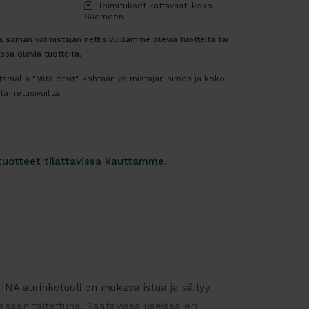
Toimitukset kattavasti koko
Suomeen.
 saman valmistajan nettisivuillamme olevia tuotteita tai
ssa olevia tuotteita.
ttamalla "Mitä etsit"-kohtaan valmistajan nimen ja koko
a nettisivuilta.
tuotteet tilattavissa kauttamme.
 aurinkotuoli on mukava istua ja säilyy
asaan taitettuna. Saatavissa useissa eri