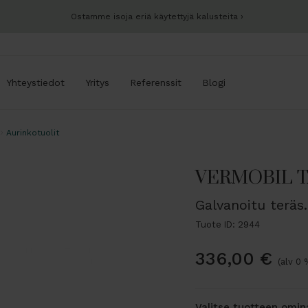
Ostamme isoja eriä käytettyjä kalusteita
Yhteystiedot
Yritys
Referenssit
Blogi
Aurinkotuolit
VERMOBIL TA
Galvanoitu teräs.
Tuote ID: 2944
336,00
€
(alv 0 
Valitse tuotteen omi