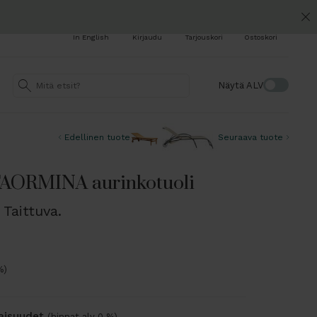
In English
Kirjaudu
Tarjouskori
Ostoskori
Näytä ALV
Edellinen tuote
Seuraava tuote
ORMINA aurinkotuoli
 Taittuva.
%)
naisuudet
(hinnat alv 0 %)