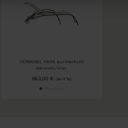
VERMOBIL PARK aurinkotuoli
Galvanoitu teräs.
863,00
€
(alv 0 %)
Tilaustuote