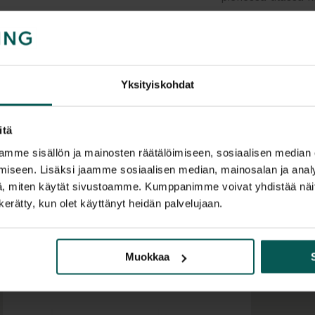
väreissä.
Minimitilaus 1 kpl
Mitat: Kork. 93 c
Yksityiskohdat
Lisätiedot
Istuinkorkeus 41,5
itä
Tuolin paino 6,6 k
mme sisällön ja mainosten räätälöimiseen, sosiaalisen median
Materiaali: galvan
iseen. Lisäksi jaamme sosiaalisen median, mainosalan ja analy
, miten käytät sivustoamme. Kumppanimme voivat yhdistää näitä t
n kerätty, kun olet käyttänyt heidän palvelujaan.
Muokkaa