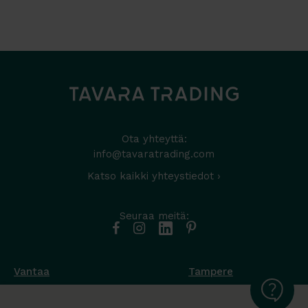
Ota yhteyttä:
info@tavaratrading.com
Katso kaikki yhteystiedot ›
Seuraa meitä:
Vantaa
Tampere
Muottikuja 4
Nuutisarankatu 35
01450 Vantaa
33900 Tampere