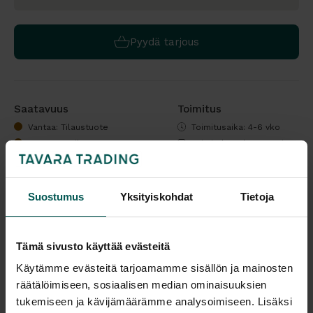
Pyydä tarjous
Saatavuus
Toimitus
Vantaa: Tilaustuote
Toimitusaika: 4-6 vko
Tampere: Tilaustuote
Toimitukset kattavasti
koko Suomeen.
Tulosta tuotekortti
Suostumus
Yksityiskohdat
Tietoja
Kaikki valmistajan tuotteet tilattavissa kauttamme.
Tämä sivusto käyttää evästeitä
Käytämme evästeitä tarjoamamme sisällön ja mainosten
räätälöimiseen, sosiaalisen median ominaisuuksien
tukemiseen ja kävijämäärämme analysoimiseen. Lisäksi