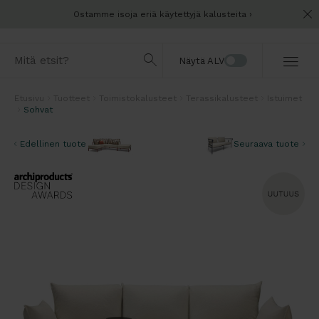
Ostamme isoja eriä käytettyjä kalusteita
Näytä ALV
Etusivu
Tuotteet
Toimistokalusteet
Terassikalusteet
Istuimet
Sohvat
Edellinen tuote
Seuraava tuote