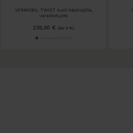
VERMOBIL TWIST tuoli käsinojilla,
varastotuote
Galvanoitu teräs, väri antrasiitinharmaa.
235,00
€
(alv 0 %)
Varastossa 12 kpl