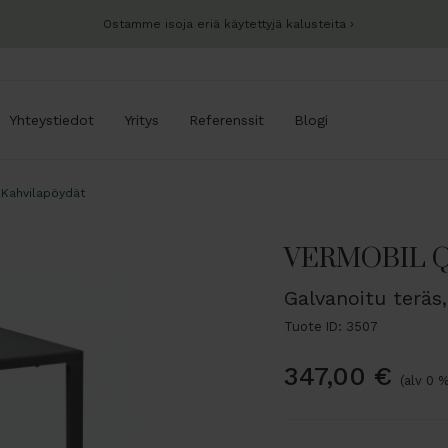
Ostamme isoja eriä käytettyjä kalusteita
Yhteystiedot
Yritys
Referenssit
Blogi
Kahvilapöydät
VERMOBIL QU
Galvanoitu teräs,
Tuote ID: 3507
347,00
€
(alv 0 %