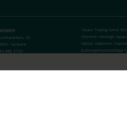
ampere
Tavara Trading toimii IS
Olemme Helsingin kaupung
uutisarankatu 35
Valtion Hallinnon (Hanse
3900 Tampere
puitesopimustoimittaja t
44 986 2705
ta yhteyttä ›
a-To 8-16
e sopimuksen mukaan
a-Su suljettu