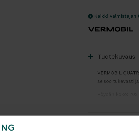
Kaikki valmistajan 
Tuotekuvaus
VERMOBIL QUATRIS
seisoo tukevasti j
Pöydän koko: 70x
Materiaali: galvan
Väri: Antrasiitinh
Lisätiedot
Valmistettu Italias