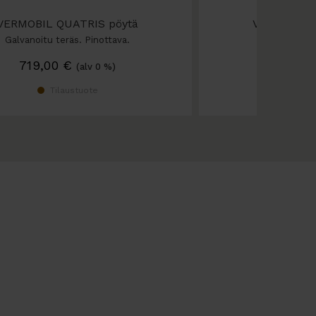
VERMOBIL QUATRIS pöytä
VERMOBIL 
Galvanoitu teräs. Pinottava.
Galvanoitu t
719,00
€
359,00
(alv 0 %)
Tilaustuote
Ti