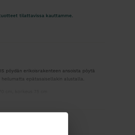
tuotteet tilattavissa kauttamme.
 pöydän erikoisrakenteen ansoista pöytä
a heilumatta epätasaisellakin alustalla.
70 cm, korkeus 75 cm
oitu teräs.
armaa AG
sa.