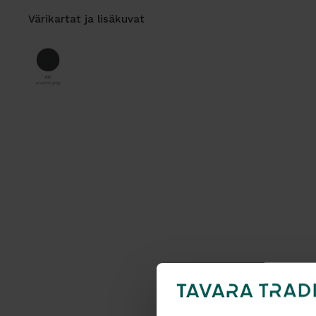
Värikartat ja lisäkuvat