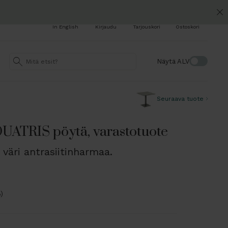
In English
Kirjaudu
Tarjouskori
Ostoskori
Näytä ALV
Seuraava tuote
ATRIS pöytä, varastotuote
 väri antrasiitinharmaa.
)