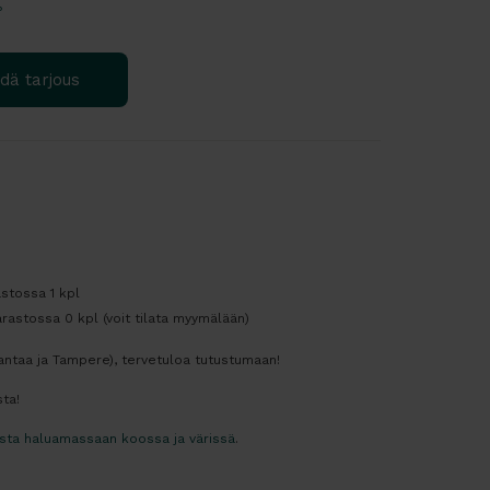
?
dä tarjous
astossa 1 kpl
rastossa 0 kpl (voit tilata myymälään)
Vantaa ja Tampere), tervetuloa tutustumaan!
ta!
esta haluamassaan koossa ja värissä
.