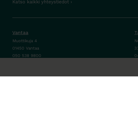
Katso kaikki yhteystiedot ›
Vantaa
T
Muottikuja 4
N
01450 Vantaa
3
050 538 9800
0
Ota yhteyttä ›
O
Ma-Pe 8-16
M
La-Su suljettu
P
L