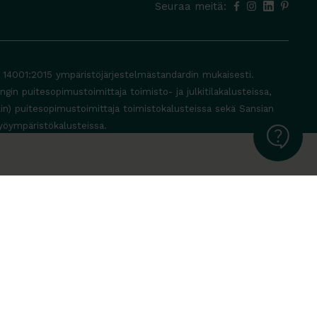
Seuraa meitä:
O 14001:2015 ympäristöjärjestelmästandardin mukaisesti.
in puitesopimustoimittaja toimisto- ja julkitilakalusteissa,
lin) puitesopimustoimittaja toimistokalusteissa sekä Sansian
yöympäristökalusteissa.