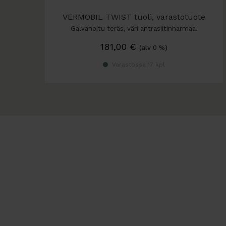
VERMOBIL TWIST tuoli, varastotuote
Galvanoitu teräs, väri antrasiitinharmaa.
181,00
€
(alv 0 %)
Varastossa 17 kpl