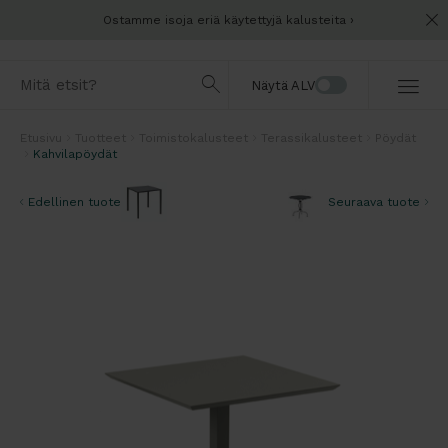
Ostamme isoja eriä käytettyjä kalusteita
Näytä ALV
Etusivu
Tuotteet
Toimistokalusteet
Terassikalusteet
Pöydät
Kahvilapöydät
Edellinen tuote
Seuraava tuote