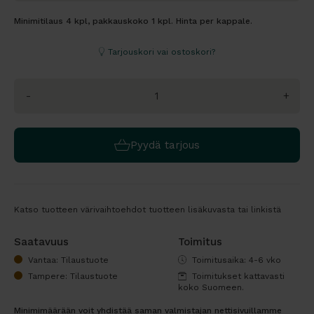
Minimitilaus 4 kpl, pakkauskoko 1 kpl. Hinta per kappale.
Tarjouskori vai ostoskori?
-
+
Pyydä tarjous
Katso tuotteen värivaihtoehdot tuotteen lisäkuvasta tai linkistä
Saatavuus
Toimitus
Vantaa: Tilaustuote
Toimitusaika: 4-6 vko
Tampere: Tilaustuote
Toimitukset kattavasti
koko Suomeen.
Minimimäärään voit yhdistää saman valmistajan nettisivuillamme