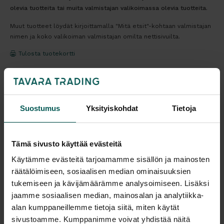
olevia tuotteita tai muita valmistajan valikoimassa olevia tuotteita.
Muut tuotteet löydät kirjoittamalla "Mitä etsit"-kohtaan valmistajan
nimen ja koko valikoiman valmistajan omilta nettisivuilta.
Tulosta tuotekortti
Kaikki valmistajan tuotteet tilattavissa kauttamme.
Suostumus
Yksityiskohdat
Tietoja
Tämä sivusto käyttää evästeitä
Tuotekuvaus
Käytämme evästeitä tarjoamamme sisällön ja mainosten
räätälöimiseen, sosiaalisen median ominaisuuksien
VERMOBIL MOGAN pöytä on tyylikäs pöytä
tukemiseen ja kävijämäärämme analysoimiseen. Lisäksi
säädettävällä jalalla. Yhdistettävissä useiden
jaamme sosiaalisen median, mainosalan ja analytiikka-
tuolien kanssa.
alan kumppaneillemme tietoja siitä, miten käytät
sivustoamme. Kumppanimme voivat yhdistää näitä