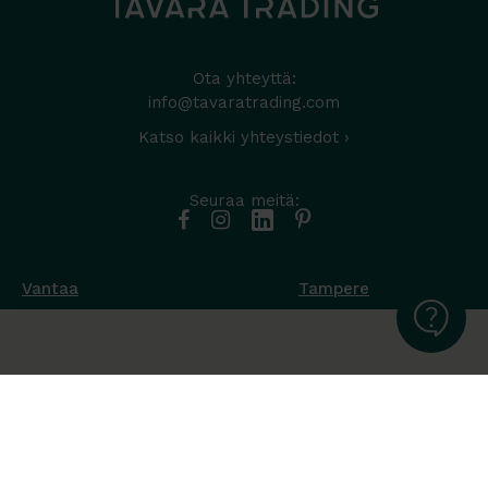
Ota yhteyttä:
info@tavaratrading.com
Katso kaikki yhteystiedot ›
Seuraa meitä:
Vantaa
Tampere
Muottikuja 4
Nuutisarankatu 35
01450 Vantaa
33900 Tampere
050 538 9800
044 986 2705
Ota yhteyttä ›
Ota yhteyttä ›
Ma-Pe 8-16
Ma-To 8-16
La-Su suljettu
Pe sopimuksen mukaan