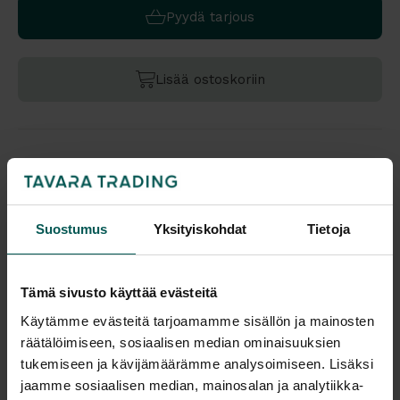
Pyydä tarjous
Lisää ostoskoriin
Värivaihtoehdot:
Suostumus
Yksityiskohdat
Tietoja
Saatavuus
Vantaa: Tuotetta on varastossa 4 kpl
Tampere: Tuotetta on varastossa 0 kpl (voit tilata myymälään,
veloitamme mahdollisesti siirtomaksun)
Tämä sivusto käyttää evästeitä
Käytämme evästeitä tarjoamamme sisällön ja mainosten
Malli esillä myymälöissä (Vantaa), tervetuloa tutustumaan!
räätälöimiseen, sosiaalisen median ominaisuuksien
Tulosta tuotekortti
tukemiseen ja kävijämäärämme analysoimiseen. Lisäksi
jaamme sosiaalisen median, mainosalan ja analytiikka-