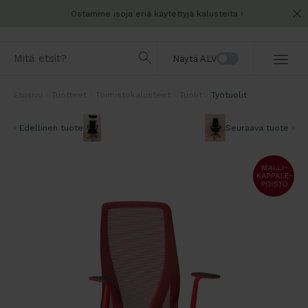
Ostamme isoja eriä käytettyjä kalusteita
Näytä ALV
Etusivu
Tuotteet
Toimistokalusteet
Tuolit
Työtuolit
Edellinen tuote
Seuraava tuote