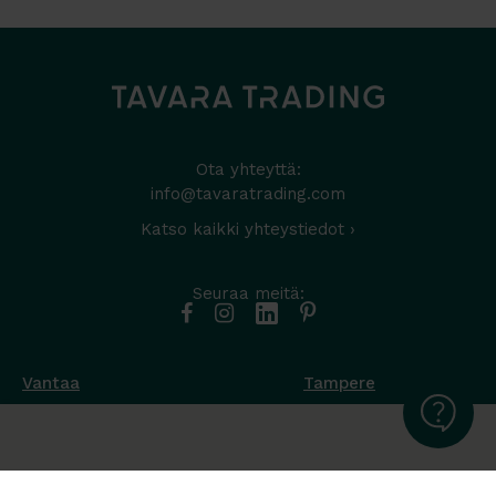
Ota yhteyttä:
info@tavaratrading.com
Katso kaikki yhteystiedot ›
Seuraa meitä:
Vantaa
Tampere
Muottikuja 4
Nuutisarankatu 35
01450 Vantaa
33900 Tampere
050 538 9800
044 986 2705
Ota yhteyttä ›
Ota yhteyttä ›