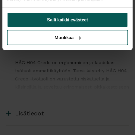
Lisää tuotevertailuun
Salli kaikki evästeet
Muokkaa
Tuotekuvaus
HÅG H04 Credo on ergonominen ja laadukas
työtuoli ammattikäyttöön. Tämä käytetty HÅG H04
Credo -työtuoli on varustettu niskatuella ja
käsinojilla ja soveltuu erinomaisesti pitkäkestoiseen
toimistotyöhön.
HÅG on norjalainen toimistotuolivalmistaja, joka
Lisätiedot
tunnetaan dynaamiseen istumiseen perustuvista
ratkaisuistaan. H04 Credo -malli on suunniteltu
tukemaan aktiivista istuma-asentoa ja käyttäjän