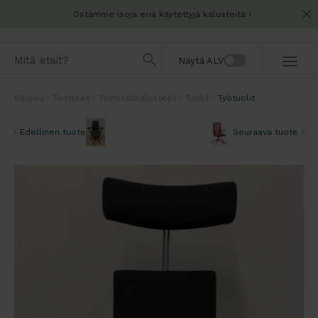
Ostamme isoja eriä käytettyjä kalusteita
Näytä ALV
Etusivu
Tuotteet
Toimistokalusteet
Tuolit
Työtuolit
Edellinen tuote
Seuraava tuote