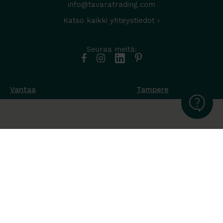
info@tavaratrading.com
Katso kaikki yhteystiedot ›
Seuraa meitä:
Vantaa
Tampere
Muottikuja 4
Nuutisarankatu 35
01450 Vantaa
33900 Tampere
050 538 9800
044 986 2705
Ota yhteyttä ›
Ota yhteyttä ›
Ma-Pe 8-16
Ma-To 8-16
La-Su suljettu
Pe sopimuksen mukaan
La-Su suljettu
Tavara Trading toimii ISO 14001:2015