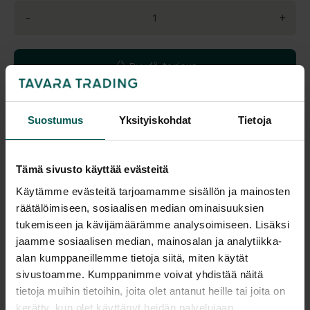
-
+
Pyydä tarjous
Lisää ostoskoriin
Suostumus
Yksityiskohdat
Tietoja
Tämä sivusto käyttää evästeitä
Värivaihtoehdot:
Käytämme evästeitä tarjoamamme sisällön ja mainosten
räätälöimiseen, sosiaalisen median ominaisuuksien
tukemiseen ja kävijämäärämme analysoimiseen. Lisäksi
Saatavuus
jaamme sosiaalisen median, mainosalan ja analytiikka-
Vantaa: Tuotetta on varastossa 1 kpl (Varastopaikka: 4A)
alan kumppaneillemme tietoja siitä, miten käytät
Tampere: Tuotetta on varastossa 0 kpl (voit tilata myymälään,
sivustoamme. Kumppanimme voivat yhdistää näitä
veloitamme mahdollisesti siirtomaksun)
tietoja muihin tietoihin, joita olet antanut heille tai joita on
Tulosta tuotekortti
kerätty, kun olet käyttänyt heidän palvelujaan.