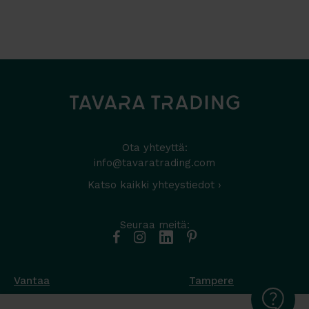
Ota yhteyttä:
info@tavaratrading.com
Katso kaikki yhteystiedot ›
Seuraa meitä:
Vantaa
Tampere
Muottikuja 4
Nuutisarankatu 35