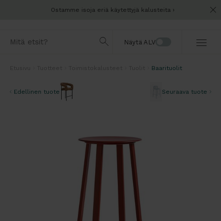
Ostamme isoja eriä käytettyjä kalusteita
Näytä ALV
Etusivu
Tuotteet
Toimistokalusteet
Tuolit
Baarituolit
Edellinen tuote
Seuraava tuote