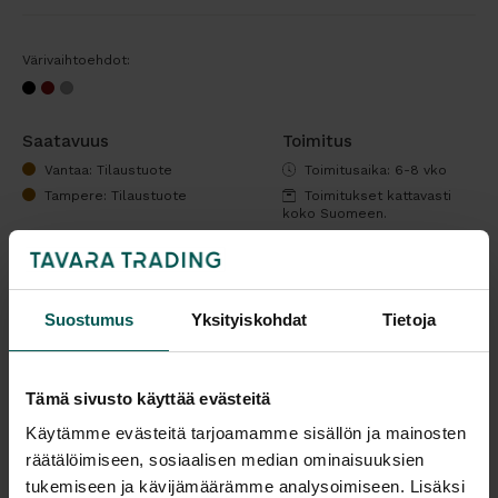
Värivaihtoehdot:
Saatavuus
Toimitus
Vantaa: Tilaustuote
Toimitusaika: 6-8 vko
Tampere: Tilaustuote
Toimitukset kattavasti
koko Suomeen.
Malli esillä myymälöissä (Vantaa), tervetuloa tutustumaan!
Tulosta tuotekortti
Suostumus
Yksityiskohdat
Tietoja
Kaikki valmistajan tuotteet tilattavissa kauttamme.
Tämä sivusto käyttää evästeitä
Käytämme evästeitä tarjoamamme sisällön ja mainosten
räätälöimiseen, sosiaalisen median ominaisuuksien
tukemiseen ja kävijämäärämme analysoimiseen. Lisäksi