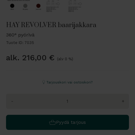
HAY REVOLVER baarijakkara
360° pyörivä
Tuote ID: 7035
alk.
216,00
€
(alv 0 %)
Tarjouskori vai ostoskori?
-
+
Pyydä tarjous