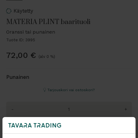
Käytetty
MATERIA PLINT baarituoli
Oranssi tai punainen
Tuote ID: 3995
72,00
€
(alv 0 %)
Punainen
Tarjouskori vai ostoskori?
-
+
Pyydä tarjous