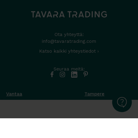
Ota yhteyttä:
info@tavaratrading.com
Katso kaikki yhteystiedot ›
Seuraa meitä:
Vantaa
Tampere
Muottikuja 4
Nuutisarankatu 35
01450 Vantaa
33900 Tampere
050 538 9800
044 986 2705
Ota yhteyttä ›
Ota yhteyttä ›
Ma-Pe 8-16
Ma-To 8-16