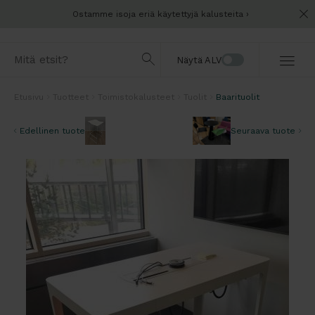
Ostamme isoja eriä käytettyjä kalusteita
Näytä ALV
Etusivu
Tuotteet
Toimistokalusteet
Tuolit
Baarituolit
Edellinen tuote
Seuraava tuote