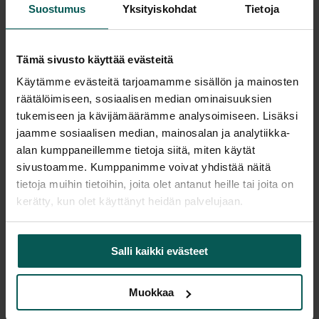
Suostumus
Yksityiskohdat
Tietoja
Saatavuus
Tämä sivusto käyttää evästeitä
Vantaa: Tuotetta on varastossa 2 kpl (Varastopaikka: 1B)
Käytämme evästeitä tarjoamamme sisällön ja mainosten
Tampere: Tuotetta on varastossa 0 kpl (voit tilata myymälään,
räätälöimiseen, sosiaalisen median ominaisuuksien
veloitamme mahdollisesti siirtomaksun)
tukemiseen ja kävijämäärämme analysoimiseen. Lisäksi
Tulosta tuotekortti
jaamme sosiaalisen median, mainosalan ja analytiikka-
alan kumppaneillemme tietoja siitä, miten käytät
sivustoamme. Kumppanimme voivat yhdistää näitä
tietoja muihin tietoihin, joita olet antanut heille tai joita on
Tuotekuvaus
kerätty, kun olet käyttänyt heidän palvelujaan.
Tyylikkäitä Materian valmistamia baarituoleja.
Salli kaikki evästeet
Muokkaa