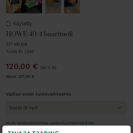
Käytetty
HOWE 40/4 baarituoli
Eri värejä
Tuote ID: 3340
120,00
€
(alv 0 %)
Norm.
137,00
€
Valitse ensin tuotevaihtoehto
Muita tuotevaihtoehtoja saatavilla yhteensä
6 kpl