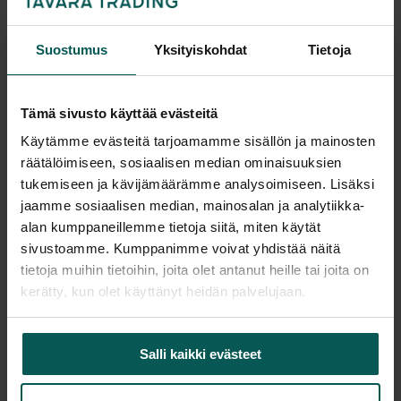
Tarjouskori vai ostoskori?
Suostumus
Yksityiskohdat
Tietoja
-
+
Tämä sivusto käyttää evästeitä
Pyydä tarjous
Käytämme evästeitä tarjoamamme sisällön ja mainosten
räätälöimiseen, sosiaalisen median ominaisuuksien
tukemiseen ja kävijämäärämme analysoimiseen. Lisäksi
jaamme sosiaalisen median, mainosalan ja analytiikka-
Saatavuus
alan kumppaneillemme tietoja siitä, miten käytät
Vantaa: Tuotetta on varastossa 4 kpl (Varastopaikka: 3A)
sivustoamme. Kumppanimme voivat yhdistää näitä
Tampere: Tuotetta on varastossa 4 kpl
tietoja muihin tietoihin, joita olet antanut heille tai joita on
Tulosta tuotekortti
kerätty, kun olet käyttänyt heidän palvelujaan.
Salli kaikki evästeet
Tuotekuvaus