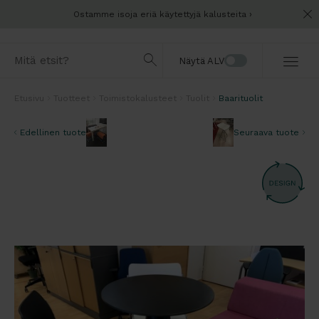
Ostamme isoja eriä käytettyjä kalusteita
Näytä ALV
Etusivu
Tuotteet
Toimistokalusteet
Tuolit
Baarituolit
Edellinen tuote
Seuraava tuote