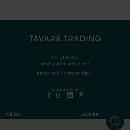
Ota yhteyttä:
info@tavaratrading.com
Katso kaikki yhteystiedot ›
Seuraa meitä:
Vantaa
Tampere
Muottikuja 4
Nuutisarankatu 35
01450 Vantaa
33900 Tampere