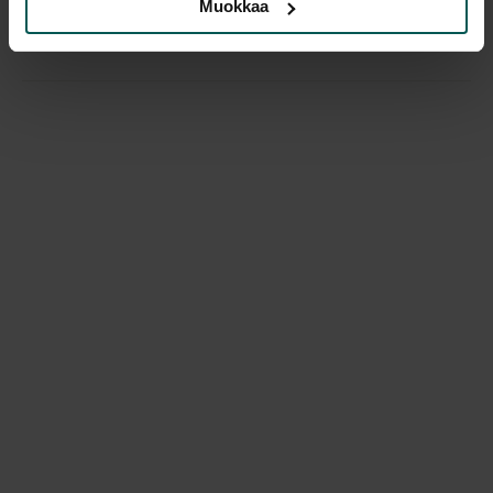
Muokkaa
Hyvälaatuisia Tanskalaisia design tuoleja.
Pinottavissa 10 kpl päällekkäin.