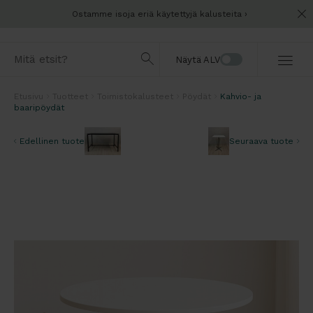
Ostamme isoja eriä käytettyjä kalusteita
Näytä ALV
Etusivu
Tuotteet
Toimistokalusteet
Pöydät
Kahvio- ja
baaripöydät
Edellinen tuote
Seuraava tuote