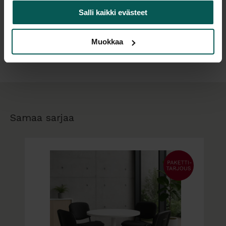
palaveripöydäksi toimistoon, kahvipöydäksi aulaan
Salli kaikki evästeet
tai ruokapöydäksi pienempiin tiloihin.
Lisätiedot
Pöytälevy (matalapainelaminaattia, paksuus 25
Muokkaa
mm)
Valkoinen Ø 60 cm
Valkoinen Ø 90 cm
Musta Ø 60 cm – sormenjälkiä hylkivä pinta
Tilauksesta: muut värit ja halkaisijat
Samaa sarjaa
Jalusta
Metallinen laippajalka, pulverimaalattu
Värit: musta (RAL 9005) tai valkoinen (RAL
9010)