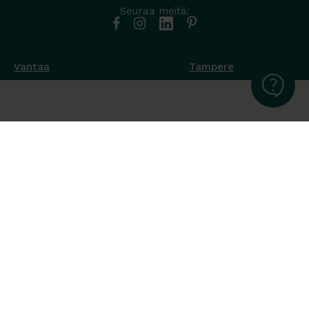
Seuraa meitä:
Vantaa
Tampere
Muottikuja 4
Nuutisarankatu 35
01450 Vantaa
33900 Tampere
050 538 9800
044 986 2705
Ota yhteyttä ›
Ota yhteyttä ›
Ma-Pe 8-16
Ma-To 8-16
La-Su suljettu
Pe sopimuksen mukaan
La-Su suljettu
Tavara Trading toimii ISO 14001:2015
ympäristöjärjestelmästandardin mukaisesti. Olemme Helsingin
kaupungin puitesopimustoimittaja toimisto- ja
julkitilakalusteissa, Valtion Hallinnon (Hanselin)
puitesopimustoimittaja toimistokalusteissa sekä Sansian