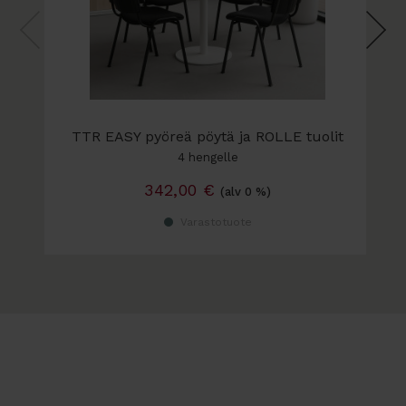
TTR EASY pyöreä pöytä ja ROLLE tuolit
4 hengelle
342,00
€
(alv 0 %)
Varastotuote