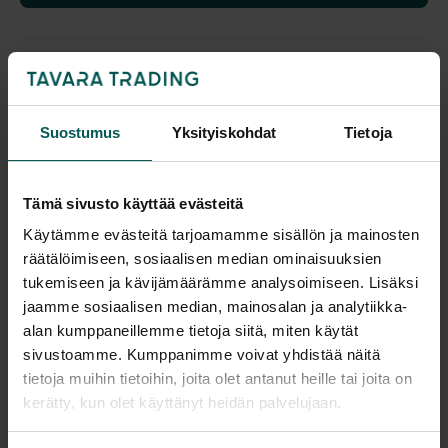
Katso tuotteen värivaihtoehdot väritaulukoista
Saatavuus
Suostumus
Yksityiskohdat
Tietoja
Vantaa: Varastotuote
Tampere: Tilattavissa Vantaan päävarastosta
Tulosta tuotekortti
Tämä sivusto käyttää evästeitä
Käytämme evästeitä tarjoamamme sisällön ja mainosten
räätälöimiseen, sosiaalisen median ominaisuuksien
tukemiseen ja kävijämäärämme analysoimiseen. Lisäksi
Tuotekuvaus
jaamme sosiaalisen median, mainosalan ja analytiikka-
alan kumppaneillemme tietoja siitä, miten käytät
TTR EASY pyöreä on helppohoitoinen ja
sivustoamme. Kumppanimme voivat yhdistää näitä
tietoja muihin tietoihin, joita olet antanut heille tai joita on
monikäyttöinen ratkaisu, joka tuo arkeen
kerätty, kun olet käyttänyt heidän palvelujaan.
huoletonta käytettävyyttä ja ajatonta tyyliä. Se
sopii erinomaisesti esimerkiksi pieneksi