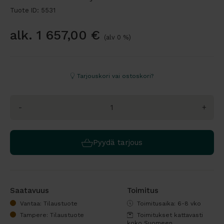
Tuote ID: 5531
alk.
1 657,00
€
(alv 0 %)
Tarjouskori vai ostoskori?
-
+
Pyydä tarjous
Saatavuus
Toimitus
Vantaa: Tilaustuote
Toimitusaika: 6-8 vko
Tampere: Tilaustuote
Toimitukset kattavasti
koko Suomeen.