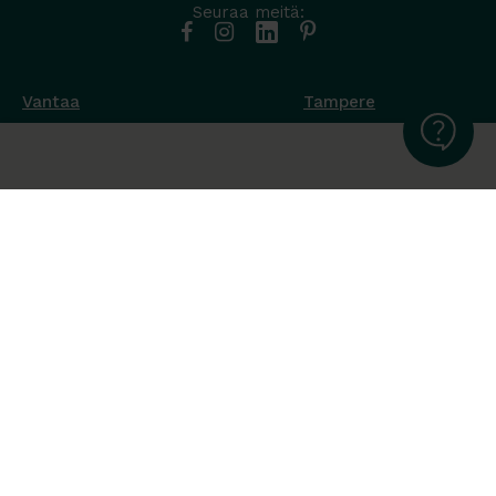
Seuraa meitä:
Vantaa
Tampere
Muottikuja 4
Nuutisarankatu 35
01450 Vantaa
33900 Tampere
050 538 9800
044 986 2705
Ota yhteyttä ›
Ota yhteyttä ›
Ma-Pe 8-16
Ma-To 8-16
La-Su suljettu
Pe sopimuksen mukaan
La-Su suljettu
Tavara Trading toimii ISO 14001:2015
ympäristöjärjestelmästandardin mukaisesti. Olemme Helsingin
kaupungin puitesopimustoimittaja toimisto- ja
julkitilakalusteissa, Valtion Hallinnon (Hanselin)
puitesopimustoimittaja toimistokalusteissa sekä Sansian