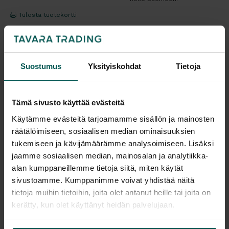
Tulosta tuotekortti
Kaikki valmistajan tuotteet tilattavissa kauttamme.
Suostumus
Yksityiskohdat
Tietoja
Tämä sivusto käyttää evästeitä
Tuotekuvaus
Käytämme evästeitä tarjoamamme sisällön ja mainosten
räätälöimiseen, sosiaalisen median ominaisuuksien
tukemiseen ja kävijämäärämme analysoimiseen. Lisäksi
SITIA MR. BROWN on pieni ja monipuolinen
jaamme sosiaalisen median, mainosalan ja analytiikka-
sivupöytä, joka kokonsa ja istuinten tasolla olevien
alan kumppaneillemme tietoja siitä, miten käytät
pöytätasojen ansiosta tekee siitä täydellisen
sivustoamme. Kumppanimme voivat yhdistää näitä
käytettäväksi sohvan vieressä. Pöydässä on
tietoja muihin tietoihin, joita olet antanut heille tai joita on
marmorijalusta ja kaksi metallista pöytätasoa,
kerätty, kun olet käyttänyt heidän palvelujaan.
joille voit asettaa pienen massiivipuutarjottimen.
Pöydän nimi on saanut inspiraationsa John