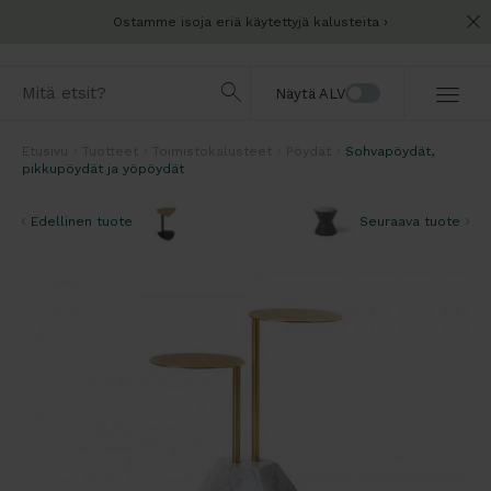
Ostamme isoja eriä käytettyjä kalusteita
Näytä ALV
Etusivu
Tuotteet
Toimistokalusteet
Pöydät
Sohvapöydät,
pikkupöydät ja yöpöydät
Edellinen tuote
Seuraava tuote