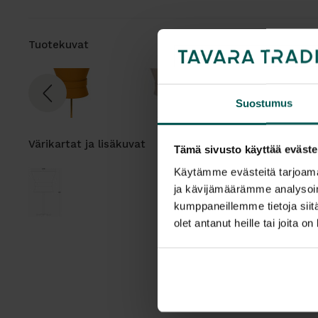
Tuotekuvat
Suostumus
Värikartat ja lisäkuvat
Tämä sivusto käyttää eväste
Käytämme evästeitä tarjoama
ja kävijämäärämme analysoim
kumppaneillemme tietoja siitä
olet antanut heille tai joita o