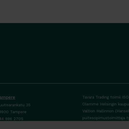
ampere
Tavara Trading toimii IS
Olemme Helsingin kaupung
uutisarankatu 35
Valtion Hallinnon (Hanse
3900 Tampere
puitesopimustoimittaja t
44 986 2705
ta yhteyttä ›