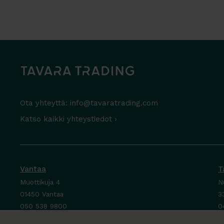
Ota yhteyttä:
info@tavaratrading.com
Katso kaikki yhteystiedot ›
Vantaa
T
Muottikuja 4
N
01450 Vantaa
3
050 538 9800
0
Ota yhteyttä ›
O