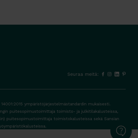
Seuraa meitä:
O 14001:2015 ympäristöjärjestelmästandardin mukaisesti.
in puitesopimustoimittaja toimisto- ja julkitilakalusteissa,
lin) puitesopimustoimittaja toimistokalusteissa sekä Sansian
yöympäristökalusteissa.