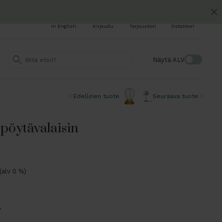
In English
Kirjaudu
Tarjouskori
Ostoskori
Näytä ALV
Edellinen tuote
Seuraava tuote
öytävalaisin
(alv 0 %)
?