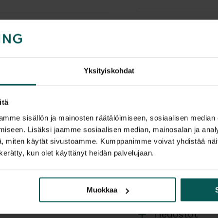
Tuotekuvaus
Örsjö Belysning B
pöytävalaisin, jos
Yksityiskohdat
varjostin luovat p
työpöydille, sivupöy
itä
julkitiloihin, jois
mme sisällön ja mainosten räätälöimiseen, sosiaalisen median
tunnelmallinen va
iseen. Lisäksi jaamme sosiaalisen median, mainosalan ja analy
mahdollistaa val
Suunnittelija
, miten käytät sivustoamme. Kumppanimme voivat yhdistää näitä t
mukaan.
n kerätty, kun olet käyttänyt heidän palvelujaan.
Materiaalit ja rak
Lisätiedot
Bow on saatavana 
Muokkaa
messinkirungolla.
tarkoituksella luon
Tiedostot