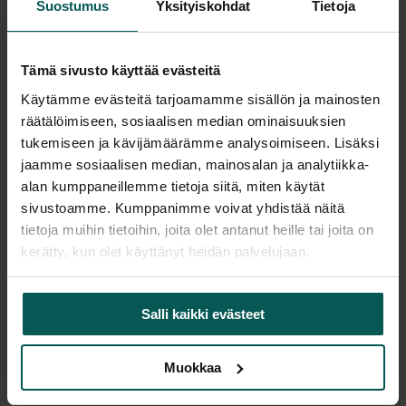
Suostumus
Yksityiskohdat
Tietoja
Saatavuus
Tämä sivusto käyttää evästeitä
Vantaa: Tuotetta on varastossa 1 kpl
Käytämme evästeitä tarjoamamme sisällön ja mainosten
Tampere: Tuotetta on varastossa 0 kpl (voit tilata myymälään)
räätälöimiseen, sosiaalisen median ominaisuuksien
Tulosta tuotekortti
tukemiseen ja kävijämäärämme analysoimiseen. Lisäksi
jaamme sosiaalisen median, mainosalan ja analytiikka-
alan kumppaneillemme tietoja siitä, miten käytät
sivustoamme. Kumppanimme voivat yhdistää näitä
Tuotekuvaus
tietoja muihin tietoihin, joita olet antanut heille tai joita on
kerätty, kun olet käyttänyt heidän palvelujaan.
LINTEX Flow Wall -lasitaulu – käytetty
Moderni ja tyylikäs LINTEX Flow Wall -lasitaulu
Salli kaikki evästeet
toimistoon, neuvottelutilaan tai opetuskäyttöön.
Taulu on valmistettu karkaistusta lasista ja tarjoaa
erittäin kestävän, helppohoitoisen ja tyylikkään
Muokkaa
kirjoituspinnan. Pyöristetyt kulmat ja pelkistetty