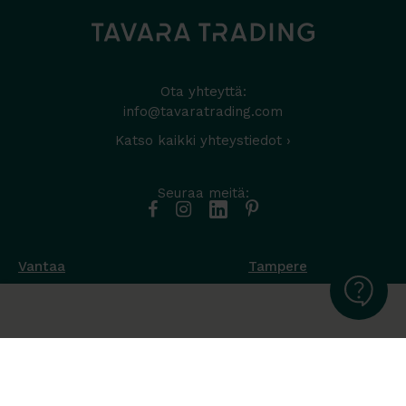
Ota yhteyttä:
info@tavaratrading.com
Katso kaikki yhteystiedot ›
Seuraa meitä:
Vantaa
Tampere
Muottikuja 4
Nuutisarankatu 35
01450 Vantaa
33900 Tampere
050 538 9800
044 986 2705
Ota yhteyttä ›
Ota yhteyttä ›
Ma-Pe 8-16
Ma-To 8-16