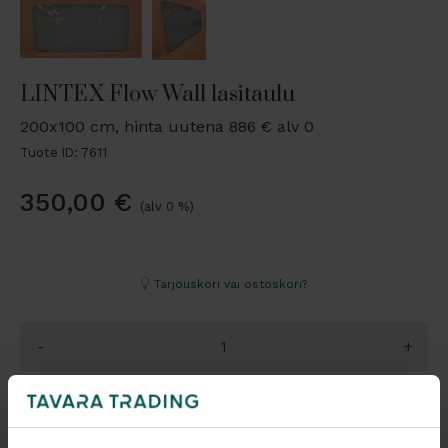
LINTEX Flow Wall lasitaulu
200x100 cm, hinta uutena 886 € alv 0
Tuote ID: 7611
350,00
€
(alv 0 %)
Tarjouskori vai ostoskori?
-
+
Pyydä tarjous