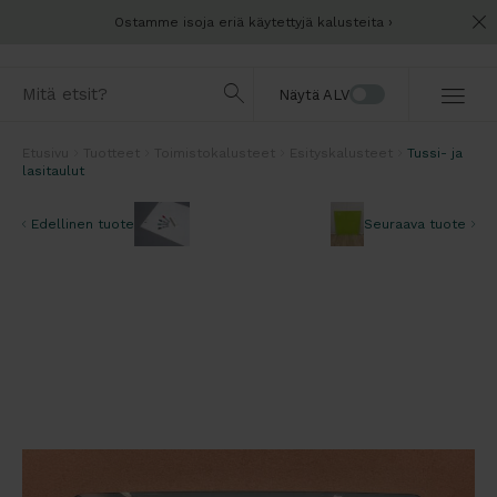
Ostamme isoja eriä käytettyjä kalusteita
Näytä ALV
Etusivu
Tuotteet
Toimistokalusteet
Esityskalusteet
Tussi- ja
lasitaulut
Edellinen tuote
Seuraava tuote