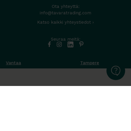
Ota yhteyttä:
info@tavaratrading.com
Katso kaikki yhteystiedot ›
Seuraa meitä:
Vantaa
Tampere
Muottikuja 4
Nuutisarankatu 35
01450 Vantaa
33900 Tampere
050 538 9800
044 986 2705
Ota yhteyttä ›
Ota yhteyttä ›
Ma-Pe 8-16
Ma-To 8-16
La-Su suljettu
Pe sopimuksen mukaan
La-Su suljettu