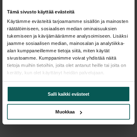
Tämä sivusto käyttää evästeitä
Käytämme evästeitä tarjoamamme sisällön ja mainosten
Tuotekuvaus
räätälöimiseen, sosiaalisen median ominaisuuksien
tukemiseen ja kävijämäärämme analysoimiseen. Lisäksi
Näillä pääset alkuun. Aloituspaketti sisältää:
jaamme sosiaalisen median, mainosalan ja analytiikka-
- taulukynäsarjan (4 kpl)
alan kumppaneillemme tietoja siitä, miten käytät
sivustoamme. Kumppanimme voivat yhdistää näitä
- lehtiöpaperi
tietoja muihin tietoihin, joita olet antanut heille tai joita on
- taulupyyhin magneettikiinnityksellä
kerätty, kun olet käyttänyt heidän palvelujaan.
Salli kaikki evästeet
Muokkaa