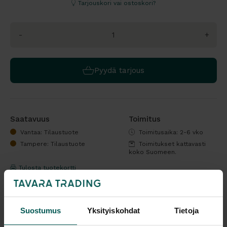
Tarjouskori vai ostoskori?
-
+
Pyydä tarjous
Saatavuus
Toimitus
Vantaa: Tilaustuote
Toimitusaika: 2-6 vko
Tampere: Tilaustuote
Toimitukset kattavasti
koko Suomeen.
Tulosta tuotekortti
Kaikki valmistajan tuotteet tilattavissa kauttamme.
Suostumus
Yksityiskohdat
Tietoja