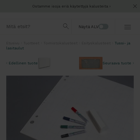
Ostamme isoja eriä käytettyjä kalusteita
Näytä ALV
Etusivu
Tuotteet
Toimistokalusteet
Esityskalusteet
Tussi- ja
lasitaulut
Edellinen tuote
Seuraava tuote