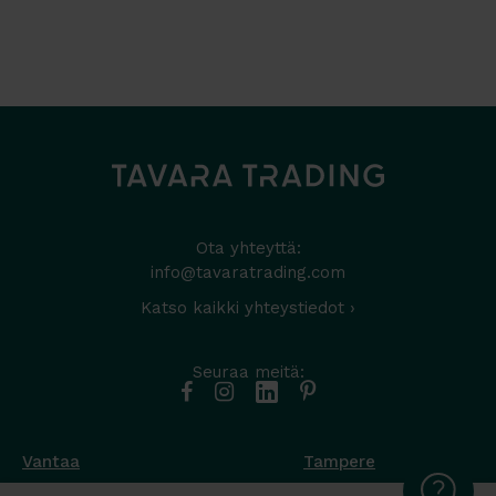
Ota yhteyttä:
info@tavaratrading.com
Katso kaikki yhteystiedot ›
Seuraa meitä:
Vantaa
Tampere
Muottikuja 4
Nuutisarankatu 35