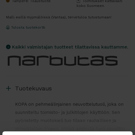
Tampere: Tilaustuote
Toimitukset kattavasti
koko Suomeen.
Malli esillä myymälöissä (Vantaa), tervetuloa tutustumaan!
Tulosta tuotekortti
Kaikki valmistajan tuotteet tilattavissa kauttamme.
Tuotekuvaus
KOPA on pehmeälinjainen neuvottelutuoli, joka on
suunniteltu toimisto- ja julkitilojen käyttöön. Sen
pyöristetty muotokieli tuo tilaan rauhallisen ja
viimeistellyn ilmeen, minkä ansiosta tuoli soveltuu