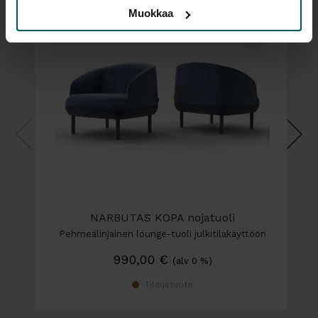
Muokkaa
Jalustavaihtoehdot:
4-pistejalusta, puu
4-pistejalusta, metalli
Lenkkijalusta, metalli
Pyramidijalusta
Pyramidijalusta, pyörillä
5-sakarainen ristikko, pyörillä, korkeudensäätö
kaasujousella
NARBUTAS KOPA nojatuoli
Pehmeälinjainen lounge-tuoli julkitilakäyttöön
990,00
€
(alv 0 %)
Tilaustuote