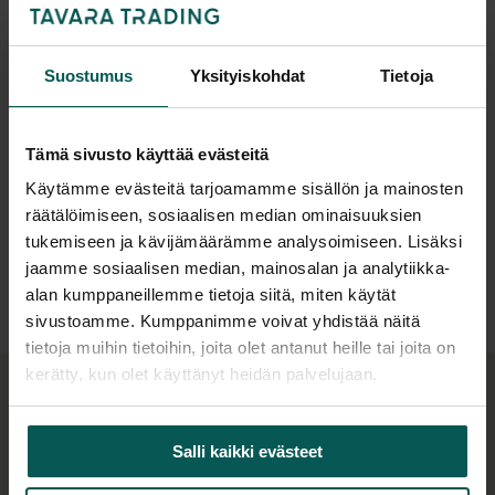
neuvottelutiloihin, auloihin sekä vierastuoliksi
erilaisiin toimistoympäristöihin. Mallisto
mahdollistaa yhtenäisen kokonaisuuden, sillä
Suunnittelija
Suostumus
Yksityiskohdat
Tietoja
samaan sarjaan kuuluu myös sohva ja nojatuoli.
Materiaalit ja rakenne
Tämä sivusto käyttää evästeitä
Lisätiedot
Tuolin runko koostuu teräsrakenteesta ja muotoon
Käytämme evästeitä tarjoamamme sisällön ja mainosten
räätälöimiseen, sosiaalisen median ominaisuuksien
valetusta istuinosasta. Pehmusteena käytetään
tukemiseen ja kävijämäärämme analysoimiseen. Lisäksi
polyuretaanivaahtoa, joka tarjoaa tasapainoisen
Tiedostot
jaamme sosiaalisen median, mainosalan ja analytiikka-
tuen ja istuinmukavuuden. Selkänojan rakenteessa
alan kumppaneillemme tietoja siitä, miten käytät
hyödynnetään zig-zag-jousitusta, joka mukautuu
sivustoamme. Kumppanimme voivat yhdistää näitä
käyttäjän selkään ja parantaa käyttömukavuutta
tietoja muihin tietoihin, joita olet antanut heille tai joita on
pidemmässä istumisessa.
kerätty, kun olet käyttänyt heidän palvelujaan.
Verhoilu on saatavilla useissa
Samaa sarjaa
kangasvaihtoehdoissa, ja tuoli voidaan toteuttaa
Salli kaikki evästeet
myös kaksivärisenä.