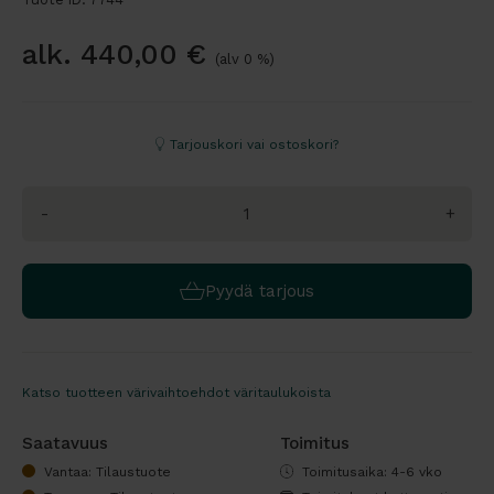
alk.
440,00
€
(alv 0 %)
Tarjouskori vai ostoskori?
-
+
Pyydä tarjous
Katso tuotteen värivaihtoehdot väritaulukoista
Saatavuus
Toimitus
Vantaa: Tilaustuote
Toimitusaika: 4-6 vko