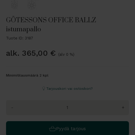
GÖTESSONS OFFICE BALLZ
istumapallo
Tuote ID: 3187
alk.
365,00
€
(alv 0 %)
Minimitilausmäärä 2 kpl
Tarjouskori vai ostoskori?
-
+
Pyydä tarjous