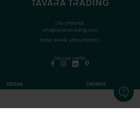
Ota yhteyttä:
info@tavaratrading.com
Katso kaikki yhteystiedot ›
Seuraa meitä:
Vantaa
Tampere
Muottikuja 4
Nuutisarankatu 35
01450 Vantaa
33900 Tampere
050 538 9800
044 986 2705
Ota yhteyttä ›
Ota yhteyttä ›
Ma-Pe 8-16
Ma-To 8-16
La-Su suljettu
Pe sopimuksen mukaan