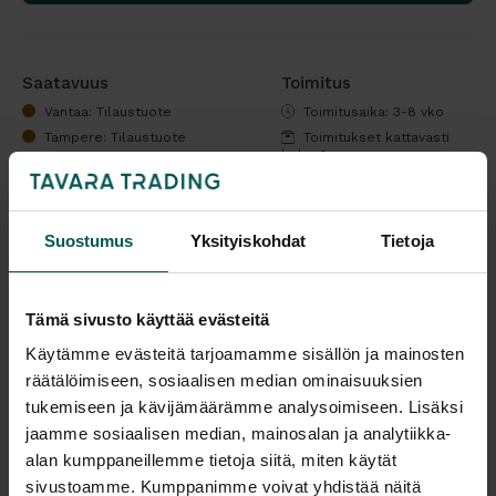
Saatavuus
Toimitus
Vantaa: Tilaustuote
Toimitusaika: 3-8 vko
Tampere: Tilaustuote
Toimitukset kattavasti
koko Suomeen.
Malli esillä myymälöissä (Vantaa ja Tampere), tervetuloa
tutustumaan!
Suostumus
Yksityiskohdat
Tietoja
Tulosta tuotekortti
Tämä sivusto käyttää evästeitä
Lisää tuotevertailuun
Käytämme evästeitä tarjoamamme sisällön ja mainosten
räätälöimiseen, sosiaalisen median ominaisuuksien
tukemiseen ja kävijämäärämme analysoimiseen. Lisäksi
Kaikki valmistajan tuotteet tilattavissa kauttamme.
jaamme sosiaalisen median, mainosalan ja analytiikka-
alan kumppaneillemme tietoja siitä, miten käytät
sivustoamme. Kumppanimme voivat yhdistää näitä