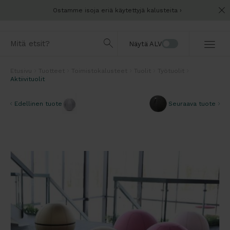
Ostamme isoja eriä käytettyjä kalusteita
Näytä ALV
Etusivu
Tuotteet
Toimistokalusteet
Tuolit
Työtuolit
Aktiivituolit
Edellinen tuote
Seuraava tuote