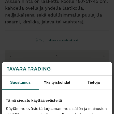
Alkaen hinta on laskettu koolle 180×51×45 cm,
kahdella ovella ja yhdellä laatikolla,
nelijalkaisena sekä edullisimmalla puulajilla
(saarni, kirsikka, jalava tai vaahtera).
Tarjouskori vai ostoskori?
-
+
Pyydä tarjous
Suostumus
Yksityiskohdat
Tietoja
Saatavuus
Toimitus
Tämä sivusto käyttää evästeitä
Vantaa: Tilaustuote
Toimitusaika: 14-18 vko
Käytämme evästeitä tarjoamamme sisällön ja mainosten
Tampere: Tilaustuote
Toimitukset kattavasti