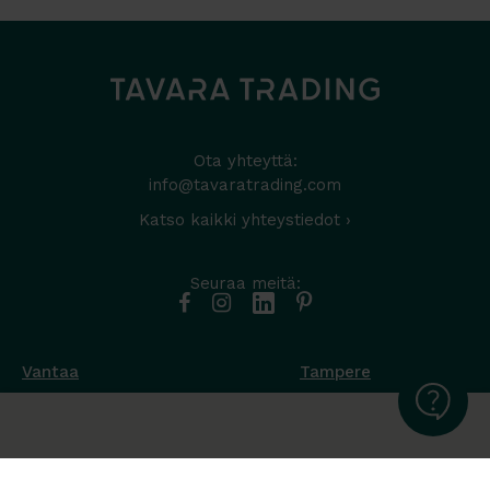
Ota yhteyttä:
info@tavaratrading.com
Katso kaikki yhteystiedot ›
Seuraa meitä:
Vantaa
Tampere
Muottikuja 4
Nuutisarankatu 35
01450 Vantaa
33900 Tampere
050 538 9800
044 986 2705
Ota yhteyttä ›
Ota yhteyttä ›