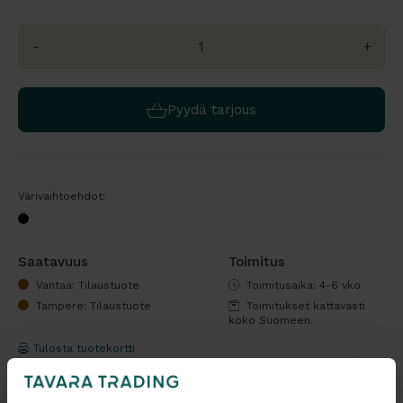
-
+
Pyydä tarjous
Värivaihtoehdot:
Saatavuus
Toimitus
Vantaa: Tilaustuote
Toimitusaika: 4-6 vko
Tampere: Tilaustuote
Toimitukset kattavasti
koko Suomeen.
Tulosta tuotekortti