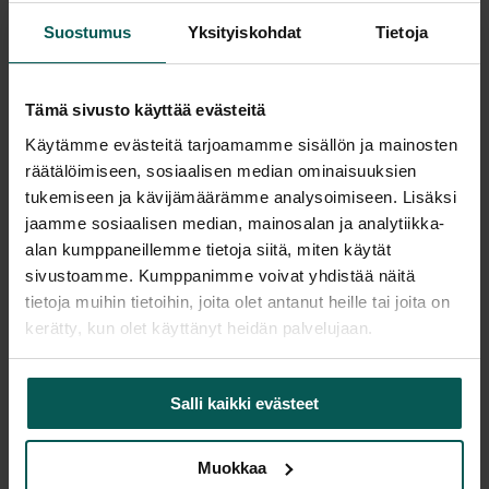
Kaikki valmistajan tuotteet tilattavissa kauttamme.
Suostumus
Yksityiskohdat
Tietoja
Tämä sivusto käyttää evästeitä
Käytämme evästeitä tarjoamamme sisällön ja mainosten
Tuotekuvaus
räätälöimiseen, sosiaalisen median ominaisuuksien
tukemiseen ja kävijämäärämme analysoimiseen. Lisäksi
NARBUTAS OPTIMA laatikoston sisään sopiva
jaamme sosiaalisen median, mainosalan ja analytiikka-
musta muovinen kynäteline.
alan kumppaneillemme tietoja siitä, miten käytät
sivustoamme. Kumppanimme voivat yhdistää näitä
Koko:
335 x 235 x 35 mm
tietoja muihin tietoihin, joita olet antanut heille tai joita on
kerätty, kun olet käyttänyt heidän palvelujaan.
Lisätiedot
Salli kaikki evästeet
Muokkaa