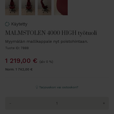
Käytetty
MALMSTOLEN 4000 HIGH työtuoli
Myymälän mallikappale nyt poistohintaan.
Tuote ID: 7888
1 219,00
€
(alv 0 %)
Norm.
1 742,00
€
Tarjouskori vai ostoskori?
-
+