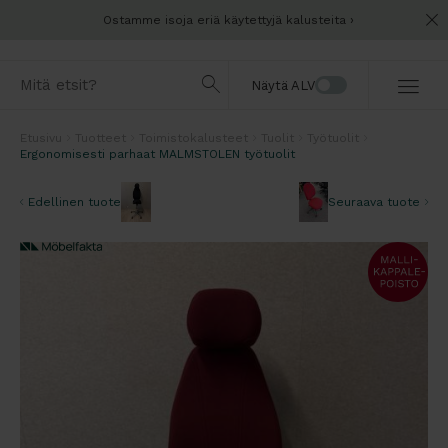
Ostamme isoja eriä käytettyjä kalusteita
Näytä ALV
Etusivu
Tuotteet
Toimistokalusteet
Tuolit
Työtuolit
Ergonomisesti parhaat MALMSTOLEN työtuolit
Edellinen tuote
Seuraava tuote