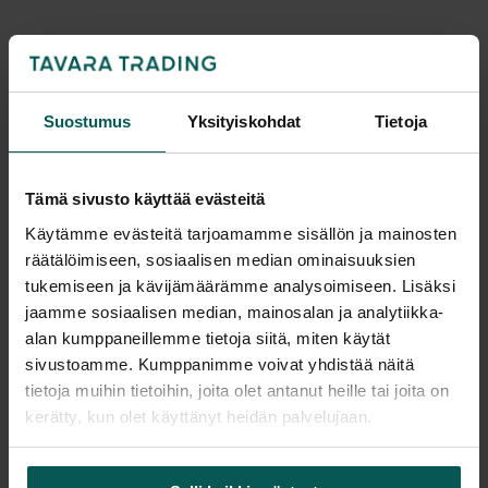
Kaikki valmistajan tuotteet tilattavissa kauttamme.
Suostumus
Yksityiskohdat
Tietoja
Tämä sivusto käyttää evästeitä
Tuotekuvaus
Käytämme evästeitä tarjoamamme sisällön ja mainosten
räätälöimiseen, sosiaalisen median ominaisuuksien
MALMSTOLEN 4000 HIGH – työtuoli, joka
tukemiseen ja kävijämäärämme analysoimiseen. Lisäksi
täydentää sinua.
Tuoli kuuluu Malmstolenin
jaamme sosiaalisen median, mainosalan ja analytiikka-
INDIVIDUAL
sarjaan, joka kattaa Malmstolenin
alan kumppaneillemme tietoja siitä, miten käytät
ergonomisesti edistyneimmät ja hienoimmat tuolit,
sivustoamme. Kumppanimme voivat yhdistää näitä
jotka on tarkoitettu nimensä mukaisesti
tietoja muihin tietoihin, joita olet antanut heille tai joita on
yksilölliseen istumiseen. Laajat säädöt
kerätty, kun olet käyttänyt heidän palvelujaan.
mahdollistavat täydellisen istuinmukavuuden
Lisätiedot
taaten parhaan mahdollisen ergonomian