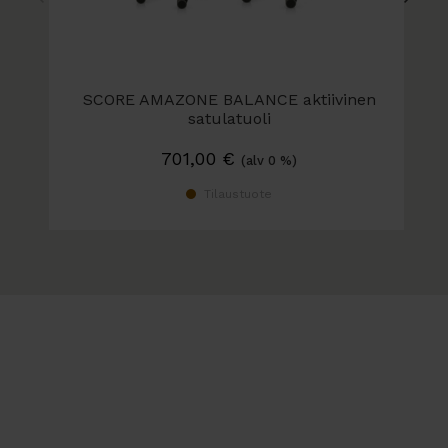
SCORE AMAZONE BALANCE aktiivinen
satulatuoli
Selkänojalla tai ilman
701,00
€
(alv 0 %)
Tilaustuote