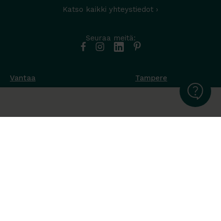
Katso kaikki yhteystiedot ›
Seuraa meitä:
Vantaa
Tampere
Muottikuja 4
Nuutisarankatu 35
01450 Vantaa
33900 Tampere
050 538 9800
044 986 2705
Ota yhteyttä ›
Ota yhteyttä ›
Ma-Pe 8-16
Ma-To 8-16
La-Su suljettu
Pe sopimuksen mukaan
La-Su suljettu
Tavara Trading toimii ISO 14001:2015
ympäristöjärjestelmästandardin mukaisesti. Olemme Helsingin