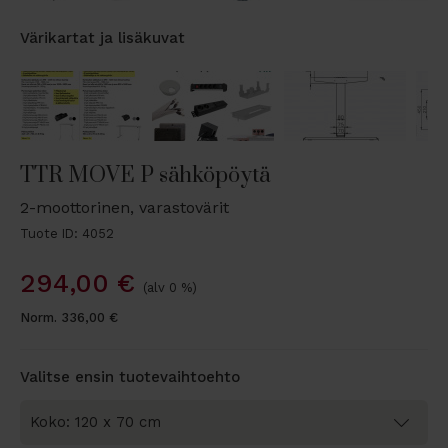
Värikartat ja lisäkuvat
TTR MOVE P sähköpöytä
2-moottorinen, varastovärit
Tuote ID: 4052
294,00
€
(alv 0 %)
Norm.
336,00
€
Valitse ensin tuotevaihtoehto