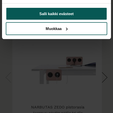
- 120x70, 120x80 cm valkoinen laminaatti tai vaalea
tammilaminaatti
Salli kaikki evästeet
Tuotteen lisätuotteet
- 140x80, 160x80 valkoinen laminaatti, vaalea
tammilaminaatti tai helmenharmaa laminaatti
Muokkaa
Tuotetiedot:
- korkeuden säätöväli pöytälevyn kanssa 615-1265
mm, sopii sekä pitkille että lyhyille ihmisille
- nostokyky 80 kg
- rungon leveys säädettävissä välillä 108-160 cm
- jalkavasteen pituus 61 cm
- käyttöpaneelissa korkeudensäätö ylös-alas
- EU-direktiivin hyväksymä, ei poikkitankoa jalkojen
tiellä
- törmäyssuoja
- CE-merkitty
- 2 v. takuu
NARBUTAS ZEDO pistorasia
Asennus: pöydän päälle tai alle