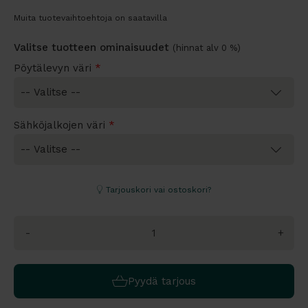
Muita tuotevaihtoehtoja on saatavilla
Valitse tuotteen ominaisuudet
(hinnat alv 0 %)
Pöytälevyn väri
*
Sähköjalkojen väri
*
Tarjouskori vai ostoskori?
-
+
Pyydä tarjous