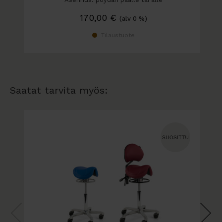
- toimitus noutopaketeissa, kysy myös kasaus -ja
kuljetuspalvelua
170,00
€
(alv 0 %)
Tilaustuote
Saatat tarvita myös: