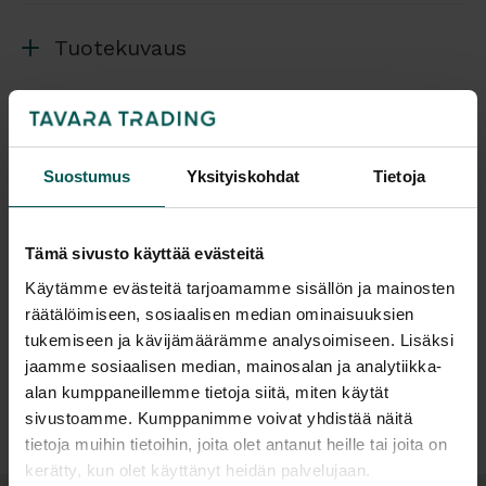
Tuotekuvaus
Huippulaadukas kaksimoottorinen sähköpöytä
MOVE P nyt todella edullisesti! Harmaat
(RAL7045), valkoiset (RAL9016) tai mustat
Suostumus
Yksityiskohdat
Tietoja
(RAL9005) sähköjalat, joissa molemmissa omat
moottorit.
Tämä sivusto käyttää evästeitä
Pöytälevy matalapainelaminaattia, eri värejä
Lisätiedot
Käytämme evästeitä tarjoamamme sisällön ja mainosten
saatavissa (katso värimallit lisäkuvasta), ABS
räätälöimiseen, sosiaalisen median ominaisuuksien
reunalista kannen sävyyn, pöytälevyn paksuus 25
tukemiseen ja kävijämäärämme analysoimiseen. Lisäksi
mm. Myös muita kansivaihtoehtoja saatavissa, kysy
jaamme sosiaalisen median, mainosalan ja analytiikka-
Tiedostot
lisää. Vaihtoehtoisesti voit ostaa pelkät sähköjalat
alan kumppaneillemme tietoja siitä, miten käytät
ja käyttää esim. omaa pöydän kanttasi.
sivustoamme. Kumppanimme voivat yhdistää näitä
tietoja muihin tietoihin, joita olet antanut heille tai joita on
Värivaihtoehdot:
kerätty, kun olet käyttänyt heidän palvelujaan.