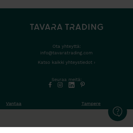
Ota yhteyttä:
info@tavaratrading.com
Katso kaikki yhteystiedot ›
Seuraa meitä:
Vantaa
Tampere
Muottikuja 4
Nuutisarankatu 35
01450 Vantaa
33900 Tampere
050 538 9800
044 986 2705
Ota yhteyttä ›
Ota yhteyttä ›