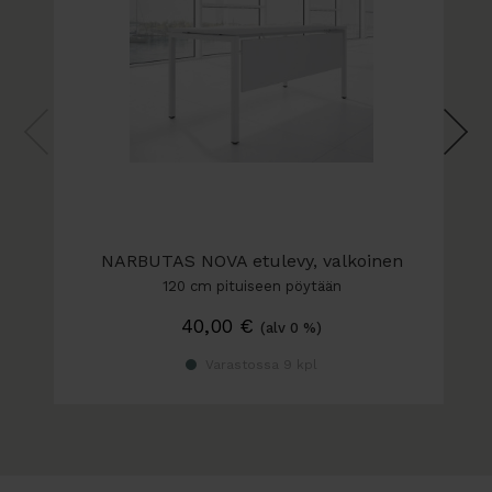
Jalkavaihtoehdot:
- uudet harmaat jalat, joissa 2 cm tasaussäätö.
Pöydän säätöväli 73 - 75 cm (pöytälevyn kanssa)
- uudet valkoiset jalat, joissa 2 cm tasaussäätö.
Pöydän säätöväli 73 - 75 cm (pöytälevyn kanssa)
NARBUTAS NOVA etulevy, valkoinen
120 cm pituiseen pöytään
40,00
€
(alv 0 %)
Varastossa 9 kpl