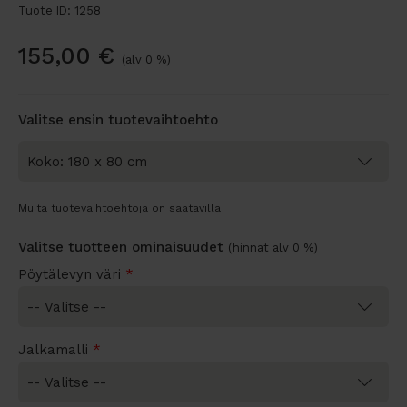
Tuote ID: 1258
155,00
€
(alv 0 %)
Valitse ensin tuotevaihtoehto
Muita tuotevaihtoehtoja on saatavilla
Valitse tuotteen ominaisuudet
(hinnat alv 0 %)
Pöytälevyn väri
*
Jalkamalli
*