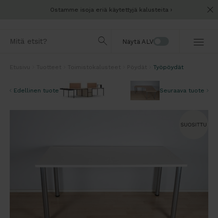
Ostamme isoja eriä käytettyjä kalusteita
Näytä ALV
Etusivu
Tuotteet
Toimistokalusteet
Pöydät
Työpöydät
Edellinen tuote
Seuraava tuote