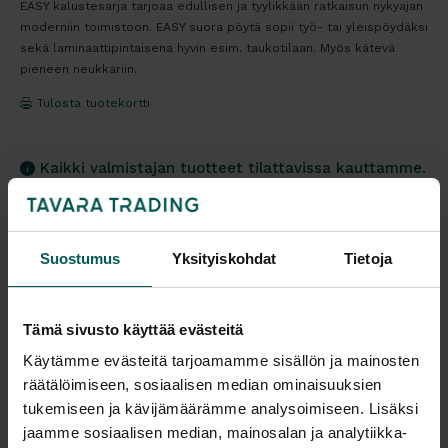
EASY kalustesarja tarjoaa edullisen ja tyylikkään ratkaisun nykyajan
moderniin toimistoon. EASY suora pöytä sopii työ- tai yleispöydäksi
sekä laminaattipintaisena hyvin esim. taukotilaan. Myös kätevä
pieneen neukkariin.
Tulosta tuotekortti
Kaikki valmistajan tuotteet tilattavissa kauttamme.
Suostumus
Yksityiskohdat
Tietoja
Tuotekuvaus
Tämä sivusto käyttää evästeitä
EASY on perinteinen suorakaidepöytä, johon voit
Käytämme evästeitä tarjoamamme sisällön ja mainosten
räätälöimiseen, sosiaalisen median ominaisuuksien
valita haluamasi jalat. Pöytä on erittäin tukeva,
tukemiseen ja kävijämäärämme analysoimiseen. Lisäksi
sillä pöytälevyn alapuolelle kiinnitetään tukirauta,
jaamme sosiaalisen median, mainosalan ja analytiikka-
joka estää pöytää vääntymästä ajankaan myötä